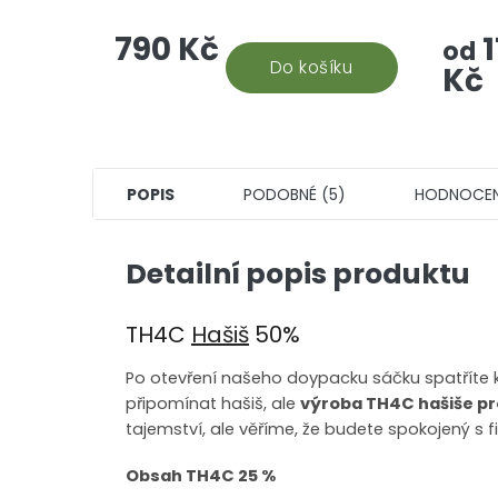
konopný doplněk stravy, který
květin.
790 Kč
1
vám pomůže se soustředit,
od
kvalitně regenerovat a...
Do košíku
Kč
POPIS
PODOBNÉ (5)
HODNOCEN
Detailní popis produktu
TH4C
Hašiš
50%
Po otevření našeho doypacku sáčku spatříte 
připomínat hašiš, ale
výroba TH4C hašiše pr
tajemství, ale věříme, že budete spokojený s 
Obsah TH4C 25 %