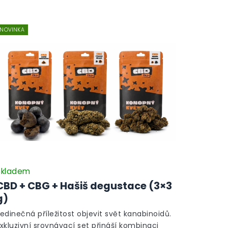
NOVINKA
Skladem
CBD + CBG + Hašiš degustace (3×3
g)
edinečná příležitost objevit svět kanabinoidů.
xkluzivní srovnávací set přináší kombinaci