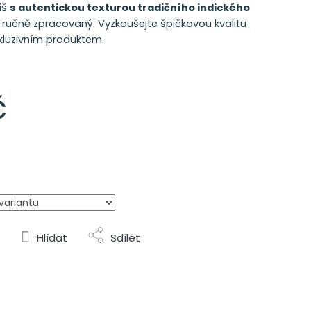
iš
s autentickou texturou tradičního indického
a ručně zpracovaný
. Vyzkoušejte špičkovou kvalitu
xkluzivním produktem.
č
Hlídat
Sdílet