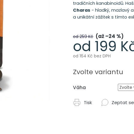
tradičních kanabinoidů. Haš
Charas
- hladký, mazlavý 
a unikátní zážitek s tímto e
až –24 %
od 259 Kč
od
199 K
od
164 Kč
bez DPH
Měrná
cena:
Zvolte variantu
Váha
Tisk
Zeptat se