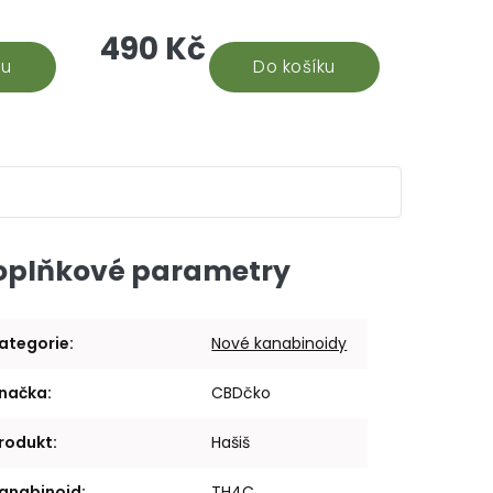
chutě CBD olejů, tak tenhle
490 Kč
u. V
organicky ochucený doplněk
ižně...
ku
stravy vám nejen zachutná, ale i...
Do košíku
oplňkové parametry
ategorie
:
Nové kanabinoidy
načka
:
CBDčko
rodukt
:
Hašiš
anabinoid
:
TH4C