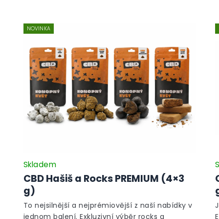
NOVINKA
Skladem
CBD Hašiš a Rocks PREMIUM (4×3
g)
To nejsilnější a nejprémiovější z naší nabídky v
J
jednom balení. Exkluzivní výběr rocks a
E