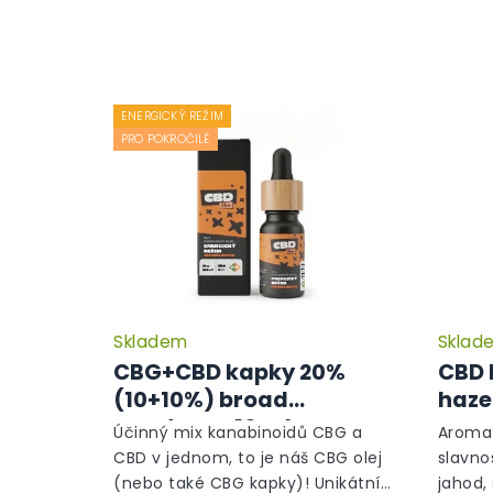
ENERGICKÝ REŽIM
PRO POKROČILÉ
Skladem
Sklad
CBG+CBD kapky 20%
CBD 
(10+10%) broad
haze
spectrum, 10 ml -
Účinný mix kanabinoidů CBG a
Aroma 
Energický režim
CBD v jednom, to je náš CBG olej
slavno
(nebo také CBG kapky)! Unikátní
jahod,