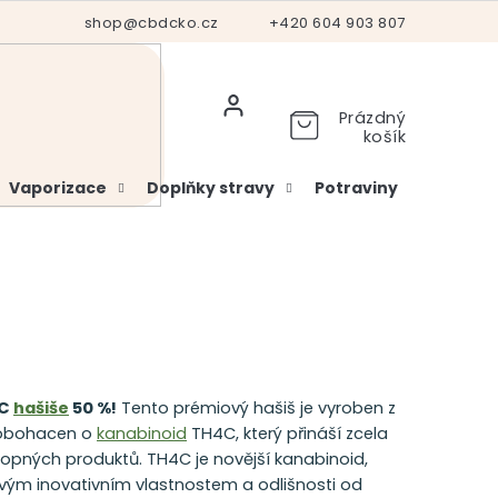
Hodnocení obchodu
shop@cbdcko.cz
Vrácení a reklamace
+420 604 903 807
Ověření věku
Prázdný
košík
Vaporizace
Doplňky stravy
Potraviny
Kosme
4C
hašiše
50 %!
Tento prémiový hašiš je vyroben z
a obohacen o
kanabinoid
TH4C, který přináší zcela
pných produktů. TH4C je novější kanabinoid,
 svým inovativním vlastnostem a odlišnosti od