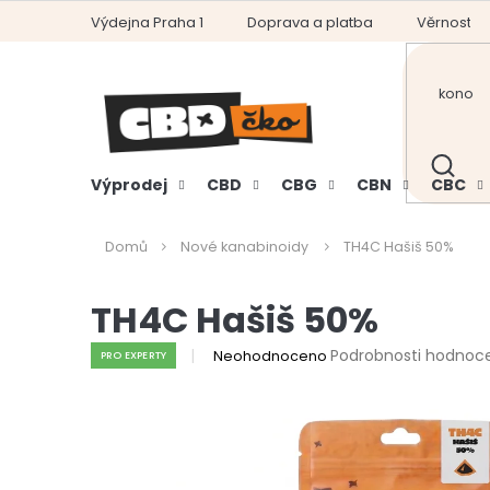
Přejít
Výdejna Praha 1
Doprava a platba
Věrnostní
na
obsah
HLEDAT
Výprodej
CBD
CBG
CBN
CBC
Domů
Nové kanabinoidy
TH4C Hašiš 50%
TH4C Hašiš 50%
Průměrné
Podrobnosti hodnoc
Neohodnoceno
PRO EXPERTY
hodnocení
produktu
je
0,0
z
5