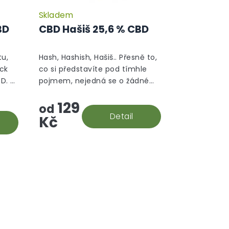
Skladem
Průměrné
Průměrné
hodnocení
hodnocení
BD
CBD Hašiš 25,6 % CBD
produktu
produktu
je
je
5,0
5,0
tu,
Hash, Hashish, Hašiš.. Přesně to,
z
z
ock
co si představíte pod tímhle
5
5
D. A
pojmem, nejedná se o žádné
hvězdiček.
hvězdiček.
alice
aromatizované "srandy", tohle
129
je prostě hašiš v jeho CBD
od
..
podobě.
Detail
Kč