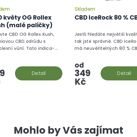
adem
Skladem
Průměrné
hodnocení
 květy OG Rollex
CBD IceRock 80 % C
produktu
h (malé paličky)
je
5,0
vte CBD OG Rollex Kush,
Jestli hledáte největší kvali
z
iovou CBD odrůdu s
tak jste správně. CBD IceR
5
lexní vůní. Tato indica-
má neuvěřitelných 80 % CB
hvězdiček.
nantní hybridní odrůda
jak že takový rock vzniká? P
kla křížením White Fire OG a
se ponoří do konopného
od
ush. Vůně je dřevitá s
extraktu, který se následně.
9
349
Detail
Detail
chem...
č
Kč
Mohlo by Vás zajímat