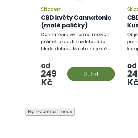
Skladem
Skl
Průměrné
hodnocení
CBD květy Cannatonic
CBD
produktu
(malé paličky)
Kus
je
5,0
Cannatonic ve formě malých
Obje
z
paliček okouzlí každého, kdo
prém
5
hledá dobrou kvalitu za ještě
komp
hvězdiček.
lepší cenu.
domi
vzni
od
od
OG K
249
24
Detail
náde
Kč
K
High-contrast mode