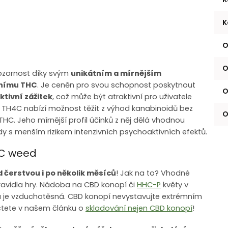
K
O
O
 pozornost díky svým
unikátním a mírnějším
čnímu THC
. Je ceněn pro svou schopnost poskytnout
O
tivní zážitek
, což může být atraktivní pro uživatele
. TH4C nabízí možnost těžit z výhod kanabinoidů bez
O
 THC. Jeho mírnější profil účinků z něj dělá vhodnou
oidy s menším rizikem intenzivních psychoaktivních efektů.
4C weed
čerstvou i po několik měsíců
! Jak na to? Vhodné
pravidla hry. Nádoba na CBD konopí či
HHC-P
květy v
a je vzduchotěsná. CBD konopí nevystavujte extrémním
očtete v našem článku o
skladování nejen CBD konopí
!