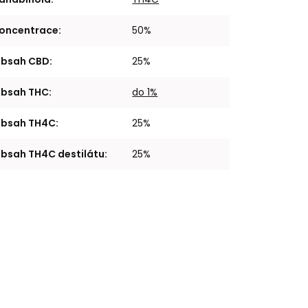
oncentrace
:
50%
bsah CBD
:
25%
bsah THC
:
do 1%
bsah TH4C
:
25%
bsah TH4C destilátu
:
25%