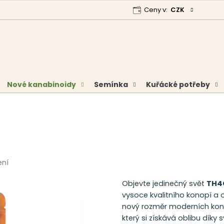
Ceny v:
CZK
 program
Garance vrácení peněz
Analýzy a certifikáty
Nové kanabinoidy
Semínka
Kuřácké potřeby
ení
Objevte jedinečný svět
TH
vysoce kvalitního konopí 
nový rozměr moderních kono
který si získává oblibu díky