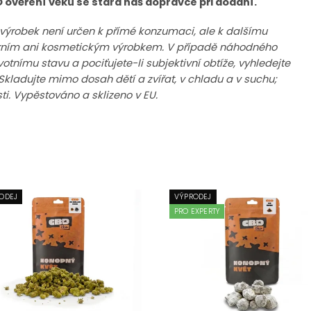
 ověření věku se stará náš dopravce při dodání.
o výrobek není určen k přímé konzumaci, ale k dalšímu
nárním ani kosmetickým výrobkem. V případě náhodného
tnímu stavu a pociťujete-li subjektivní obtíže, vyhledejte
Skladujte mimo dosah dětí a zvířat, v chladu a v suchu;
. Vypěstováno a sklizeno v EU.
ODEJ
VÝPRODEJ
PRO EXPERTY