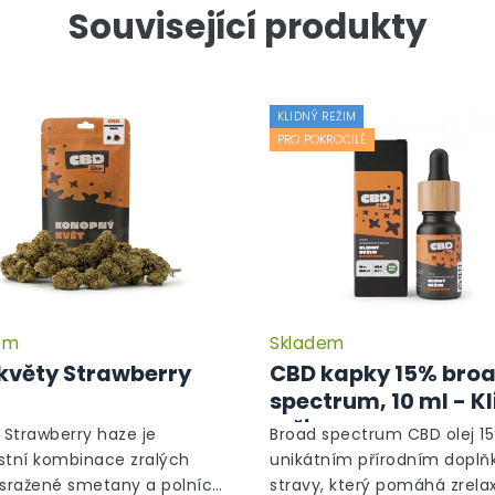
Související produkty
KLIDNÝ REŽIM
PRO POKROČILÉ
em
Skladem
květy Strawberry
CBD kapky 15% bro
spectrum, 10 ml - K
režim
Strawberry haze je
Broad spectrum CBD olej 15
stní kombinace zralých
unikátním přírodním dopl
 sražené smetany a polních
stravy, který pomáhá zrela