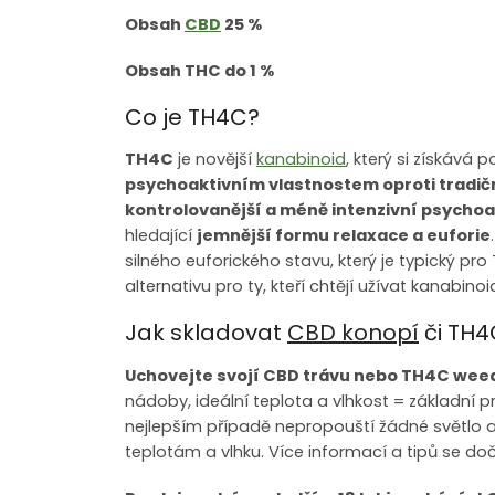
Obsah
CBD
25 %
Obsah THC do 1 %
Co je TH4C?
TH4C
je novější
kanabinoid
, který si získává
psychoaktivním vlastnostem oproti tradi
kontrolovanější a méně intenzivní psychoak
hledající
jemnější formu relaxace a euforie
silného euforického stavu, který je typický pro
alternativu pro ty, kteří chtějí užívat kanabin
Jak skladovat
CBD konopí
či TH
Uchovejte svojí CBD trávu nebo TH4C weed 
nádoby, ideální teplota a vlhkost = základní 
nejlepším případě nepropouští žádné světlo 
teplotám a vlhku. Více informací a tipů se d