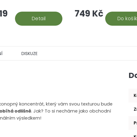
či přispívá k celkové
19
749 Kč
obranyschopnosti organism
Detail
jedné kapce se nachází přibl
Do koší
Í
DISKUZE
D
K
konopný koncentrát, který vám svou texturou bude
Z
obíhá odlišně
. Jak? To si necháme jako obchodní
finálním výsledkem!
P
K