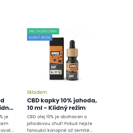
PRO ZAČÁTEČNÍKY
KLIDNÝ REŽIM
Skladem
Průměrné
Průměrné
hodnocení
hodnocení
ad
CBD kapky 10% jahoda,
produktu
produktu
lidný
10 ml - Klidný režim
je
je
5,0
5,0
% je
CBD olej 10% je obohacen o
z
z
ňkem
jahodovou chuť! Pokud nejste
5
5
xovat
fanoušci konopné až zemité
hvězdiček.
hvězdiček.