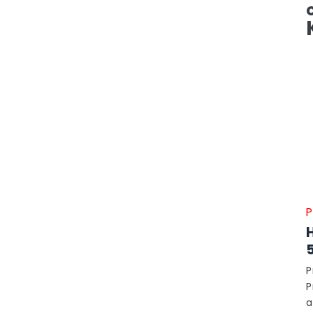
P
P
P
a