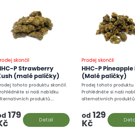
rodej skončil
Prodej skončil
HHC-P Strawberry
HHC-P Pineapple
Kush (malé paličky)
(Malé paličky)
rodej tohoto produktu skončil.
Prodej tohoto produktu 
rohlédněte si naši nabídku
Prohlédněte si naši nab
lternativních produktů.
alternativních produktů
lternativní produkty
Alternativní produkty
179
129
od
od
Detail
Deta
Kč
Kč