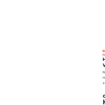
M
n
N
m
z