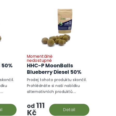
Momentálně
nedostupné
s 50%
HHC-P MoonBalls
Blueberry Diesel 50%
skončil.
Prodej tohoto produktu skončil.
ídku
Prohlédněte si naši nabídku
.
alternativních produktů.
Alternativní produkty
111
od
il
Detail
Kč