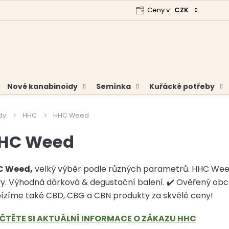
Ceny v:
CZK
 program
Garance vrácení peněz
Analýzy a certifikáty
Nové kanabinoidy
Semínka
Kuřácké potřeby
dy
HHC
HHC Weed
HC Weed
C Weed,
velký výběr podle různých parametrů. HHC We
vy. Výhodná dárková & degustační balení. ✔️ Ověřený ob
ízíme také CBD, CBG a CBN produkty za skvělé ceny!
ČTĚTE SI AKTUÁLNÍ INFORMACE O ZÁKAZU HHC