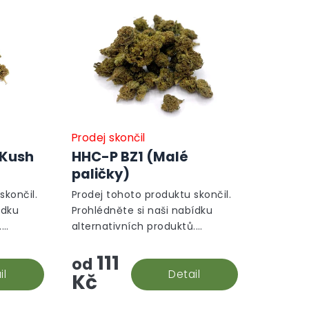
Prodej skončil
 Kush
HHC-P BZ1 (Malé
paličky)
skončil.
Prodej tohoto produktu skončil.
ídku
Prohlédněte si naši nabídku
.
alternativních produktů.
Alternativní produkty
111
od
il
Detail
Kč