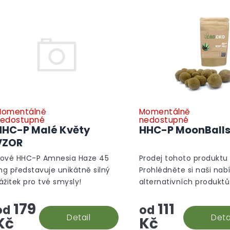
omentálně
Momentálně
edostupné
nedostupné
HHC-P Malé Květy
HHC-P MoonBall
VZOR
ové HHC-P Amnesia Haze 45
Prodej tohoto produktu 
g představuje unikátně silný
Prohlédněte si naši nab
ážitek pro tvé smysly!
alternativních produktů
Alternativní produkty
179
111
od
od
Detail
Deta
Kč
Kč