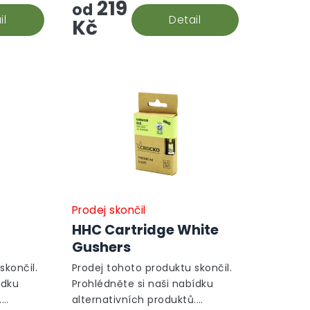
219
od
il
Detail
Kč
Prodej skončil
HHC Cartridge White
Gushers
skončil.
Prodej tohoto produktu skončil.
ídku
Prohlédněte si naši nabídku
.
alternativních produktů.