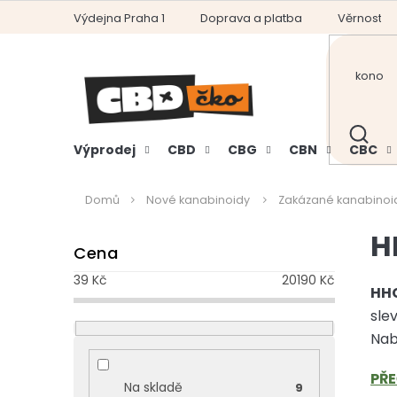
Přejít
Výdejna Praha 1
Doprava a platba
Věrnostní
na
obsah
HLEDAT
Výprodej
CBD
CBG
CBN
CBC
Domů
Nové kanabinoidy
Zakázané kanabinoi
P
H
Cena
o
s
39
Kč
20190
Kč
t
HH
r
sle
a
Nab
n
n
PŘE
Na skladě
9
í