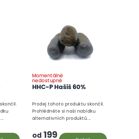
Momentálně
nedostupné
s
HHC-P Hašiš 60%
skončil.
Prodej tohoto produktu skončil.
ídku
Prohlédněte si naši nabídku
.
alternativních produktů.
Alternativní produkty
199
od