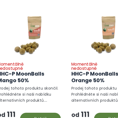
omentálně
Momentálně
edostupné
nedostupné
HHC-P MoonBalls
HHC-P MoonBall
Mango 50%
Orange 50%
rodej tohoto produktu skončil.
Prodej tohoto produktu 
rohlédněte si naši nabídku
Prohlédněte si naši nab
lternativních produktů.
alternativních produktů
lternativní produkty
Alternativní produkty
111
111
od
od