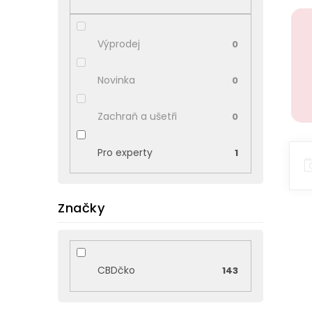
p
a
n
Výprodej
0
e
l
Novinka
0
Zachraň a ušetři
0
Pro experty
1
Značky
CBDčko
143
V
ý