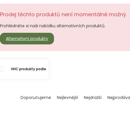
Prodej těchto produktů není momentálně možný.
Prohlédněte si naši nabídku alternativních produktů.
Alternativní produkty
HHC produkty podle
Ř
Doporučujeme
Nejlevnější
Nejdražší
Nejprodáva
a
z
e
n
í