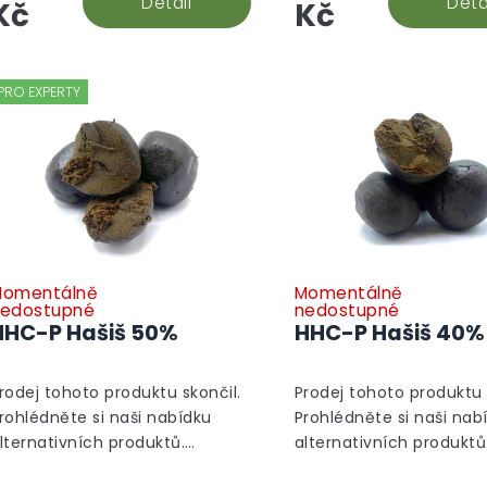
Detail
Deta
Kč
Kč
PRO EXPERTY
omentálně
Momentálně
edostupné
nedostupné
HHC-P Hašiš 50%
HHC-P Hašiš 40%
rodej tohoto produktu skončil.
Prodej tohoto produktu 
rohlédněte si naši nabídku
Prohlédněte si naši nab
lternativních produktů.
alternativních produktů
lternativní produkty
Alternativní produkty