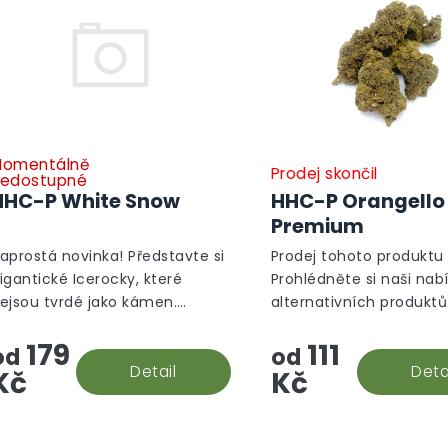
p
r
o
d
u
k
t
ů
omentálně
Prodej skončil
edostupné
HHC-P White Snow
HHC-P Orangello
Premium
aprostá novinka! Představte si
Prodej tohoto produktu 
igantické Icerocky, které
Prohlédněte si naši nab
ejsou tvrdé jako kámen.
alternativních produktů
aopak mají konzistenci jako
Alternativní produkty
179
111
BD nebo HHC-P květy a jsou
od
od
osypané CBD izolátem a proto
Detail
Deta
Kč
Kč
ají...