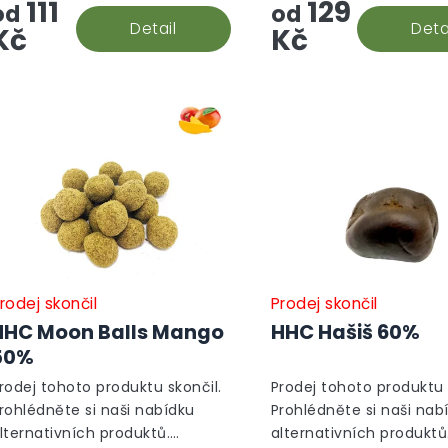
111
129
od
od
Detail
Deta
Kč
Kč
rodej skončil
Prodej skončil
HHC Moon Balls Mango
HHC Hašiš 60%
50%
rodej tohoto produktu skončil.
Prodej tohoto produktu 
rohlédněte si naši nabídku
Prohlédněte si naši nab
lternativních produktů.
alternativních produktů