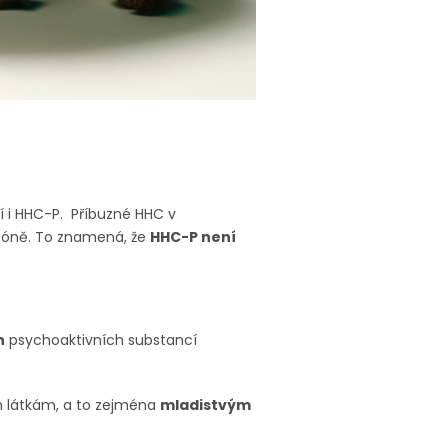
í i HHC-P. Příbuzné HHC v
 zóně. To znamená, že
HHC-P není
h
psychoaktivních substancí
m látkám, a to zejména
mladistvým