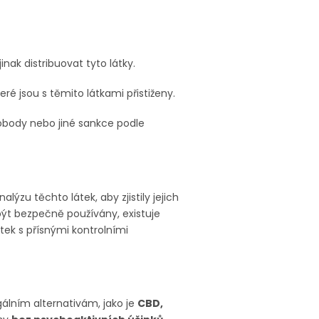
nak distribuovat tyto látky.
é jsou s těmito látkami přistiženy.
obody nebo jiné sankce podle
alýzu těchto látek, aby zjistily jejich
být bezpečně používány, existuje
tek s přísnými kontrolními
gálním alternativám, jako je
CBD,