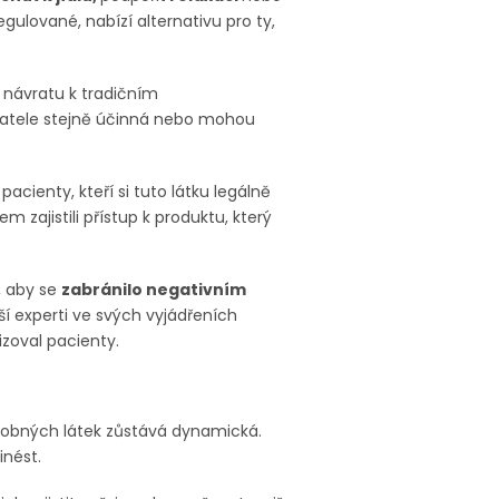
ulované, nabízí alternativu pro ty,
 návratu k tradičním
vatele stejně účinná nebo mohou
pacienty, kteří si tuto látku legálně
 zajistili přístup k produktu, který
, aby se
zabránilo negativním
ší experti ve svých vyjádřeních
lizoval pacienty.
podobných látek zůstává dynamická.
inést.