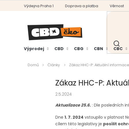
Přejít
Výdejna Praha 1
Doprava a platba
Věrnostní
na
obsah
HLEDAT
Výprodej
CBD
CBG
CBN
CBC
Domů
Články
Zákaz HHC-P: Aktuální informac
Zákaz HHC-P: Aktuá
2.5.2024
Aktualizace 25.6.
: Dle posledních i
Dne
1. 7. 2024
vstoupilo v platnost N
cílem této legislativy je
posílit och