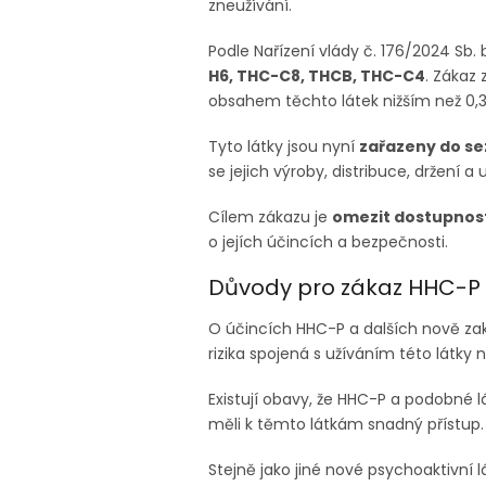
zneužívání.
Podle Nařízení vlády č. 176/2024 Sb. 
H6, THC-C8, THCB, THC-C4
. Zákaz 
obsahem těchto látek nižším než 0,3
Tyto látky jsou nyní
zařazeny do s
se jejich výroby, distribuce, držení a 
Cílem zákazu je
omezit dostupnos
o jejích účincích a bezpečnosti.
Důvody pro zákaz HHC-P a
O účincích HHC-P a dalších nově zaká
rizika spojená s užíváním této látk
Existují obavy, že HHC-P a podobné l
měli k těmto látkám snadný přístup.
Stejně jako jiné nové psychoaktivní 