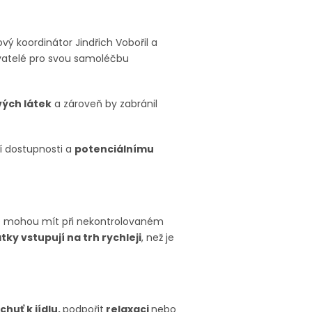
ý koordinátor Jindřich Vobořil a
ivatelé pro svou samoléčbu
vých látek
a zároveň by zabránil
ší dostupnosti a
potenciálnímu
ré mohou mít při nekontrolovaném
tky vstupují na trh rychleji
, než je
chuť k jídlu,
podpořit
relaxaci
nebo