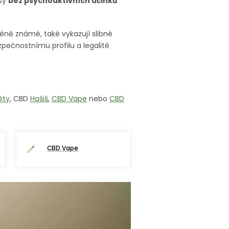
osy
bez psychoaktivních účinků
méně známé, také vykazují slibné
zpečnostnímu profilu a legalitě
ěty
, CBD
Hašiš
,
CBD Vape
nebo
CBD
CBD Vape