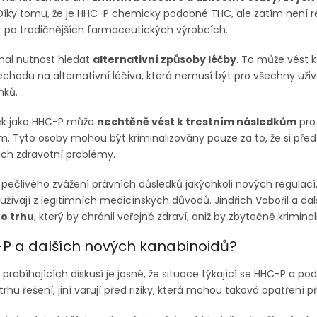
 Díky tomu, že je HHC-P chemicky podobné THC, ale zatím není reg
at po tradičnějších farmaceutických výrobcích.
nal nutnost hledat
alternativní způsoby léčby
. To může vést k
odu na alternativní léčiva, která nemusí být pro všechny uži
nků.
tek jako HHC-P může
nechtěně vést k trestním následkům
pro 
m. Tyto osoby mohou být kriminalizovány pouze za to, že si předem
ich zdravotní problémy.
 pečlivého zvážení právních důsledků jakýchkoli nových regulací
žívají z legitimních medicínských důvodů. Jindřich Vobořil a dal
o trhu
, který by chránil veřejné zdraví, aniž by zbytečně krimina
P a dalších nových kanabinoidů?
a probíhajících diskusí je jasné, že situace týkající se HHC-P a 
hu řešení, jiní varují před riziky, která mohou taková opatření př