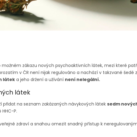
 o možném zákazu nových psychoaktivních látek, mezi které patř
prozatím v ČR není nijak regulováno a nachází v takzvané šedé
 látek
a jeho držení a užívání
není nelegální.
ných látek
aží přidat na seznam zakázaných návykových látek
sedm novýc
ě HHC-P.
veřejné zdraví a snahou omezit snadný přístup k neregulovaný