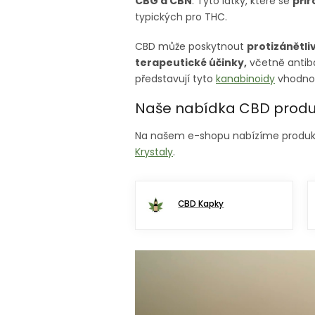
CBG a CBN
. Tyto látky, které se
přir
typických pro THC.
CBD může poskytnout
protizánětli
terapeutické účinky,
včetně antiba
představují tyto
kanabinoidy
vhodnou
Naše nabídka CBD produkt
Na našem e-shopu nabízíme produkt
Krystaly
.
CBD Kapky