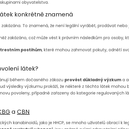
 skupinami obyvatelstva.
 látek konkrétně znamená
 zakázána. To znamená, že není legální vyrábět, prodávat nebo ji
vněž zakázáno, což může vést k právním následkům pro osoby, kter
trestním postihům
, které mohou zahrnovat pokuty, odnětí sv
volení látek?
 plánují během dočasného zákazu
provést důkladný výzkum
a an
Pokud výsledky výzkumu prokáží, že některé z těchto látek mohou 
znovu povoleny, případně zařazeny do kategorie regulovaných lá
CBG
a
CBN
ckých kanabinoidů, jako je HHCP, se mnoho uživatelů obrací k le