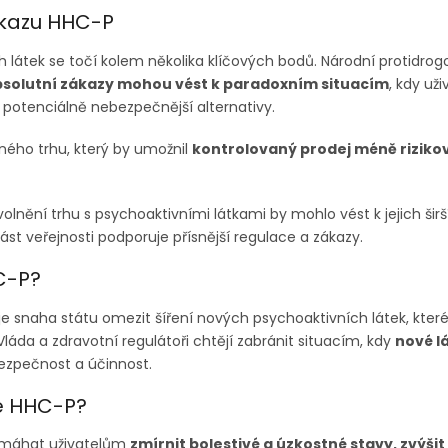
ákazu HHC-P
átek se točí kolem několika klíčových bodů. Národní protidrogov
solutní zákazy mohou vést k paradoxním situacím
, kdy už
potenciálně nebezpečnější alternativy.
ného trhu, který by umožnil
kontrolovaný prodej méně riziko
volnění trhu s psychoaktivními látkami by mohlo vést k jejich šir
 část veřejnosti podporuje přísnější regulace a zákazy.
C-P?
 snaha státu omezit šíření nových psychoaktivních látek, kte
Vláda a zdravotní regulátoři chtějí zabránit situacím, kdy
nové lá
ezpečnost a účinnost.
le HHC-P?
áhat uživatelům
zmírnit bolestivé a úzkostné stavy, zvýšit 