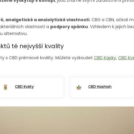
ozeně vyskytují v konopí
, jsou známé svými zdravotními přín
vé, analgetické a anxiolytické vlastnosti
. CBG a CBN, ačkoli 
kteriálních vlastností a
podpory spánku
. Vzhledem k jejich be
 alternativu.
ů té nejvyšší kvality
y s CBD prémiové kvality. Můžete vyzkoušet
CBD Kapky
,
CBD Kv
CBD Květy
CBD Hashish