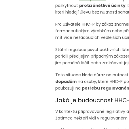
poskytnout
protizánětlivé účinky
.
kteří hledají úlevu bez nutnosti sah
Pro uživatele HHC-P by zákaz zname
farmaceutickým výrobkům nebo přech
mít více nežádoucích vedlejších úči
Státní regulace psychoaktivních lá
pořídili před jejím případným zákaze
jim pomáhá léčit nebo zmírňovat jej
Tato situace klade důraz na nutnost
dopadům
na osoby, které HHC-P pou
poukazují na
potřebu regulovanéh
Jaká je budoucnost HHC-
V kontextu připravované legislativy 
Zatímco někteří vidí v regulovaném tr