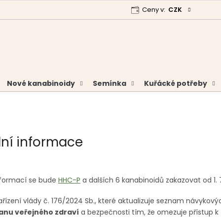
Ceny v:
CZK
 program
Garance vrácení peněz
Analýzy a certifikáty
Nové kanabinoidy
Semínka
Kuřácké potřeby
e
lní informace
nformací se bude
HHC-P
a dalších 6 kanabinoidů zakazovat od 1. 
ařízení vlády č. 176/2024 Sb., které aktualizuje seznam návykový
ranu veřejného zdraví
a bezpečnosti tím, že omezuje přístup k