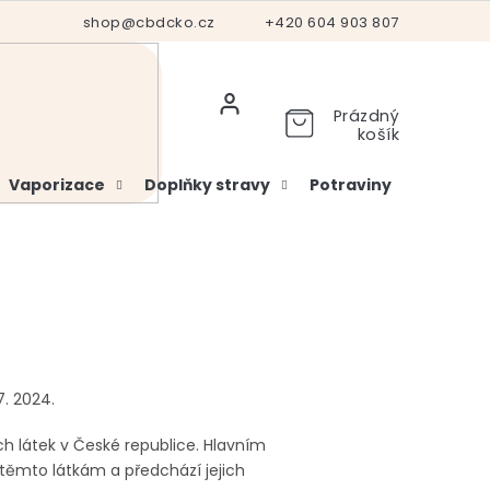
Hodnocení obchodu
shop@cbdcko.cz
Vrácení a reklamace
+420 604 903 807
Ověření věku
Prázdný
košík
Vaporizace
Doplňky stravy
Potraviny
Kosme
7. 2024.
ch látek v České republice. Hlavním
 těmto látkám a předchází jejich