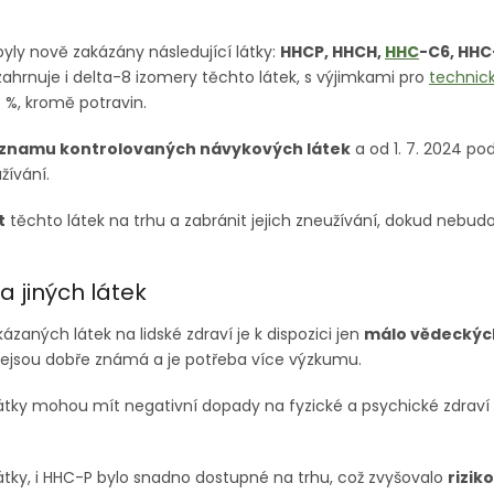
byly nově zakázány následující látky:
HHCP, HHCH,
HHC
-C6, HHC
zahrnuje i delta-8 izomery těchto látek, s výjimkami pro
technic
 %, kromě potravin.
eznamu kontrolovaných návykových látek
a od 1. 7. 2024 po
užívání.
t
těchto látek na trhu a zabránit jejich zneužívání, dokud nebudo
 jiných látek
zaných látek na lidské zdraví je k dispozici jen
málo vědeckých
y nejsou dobře známá a je potřeba více výzkumu.
átky mohou mít negativní dopady na fyzické a psychické zdraví už
látky, i HHC-P bylo snadno dostupné na trhu, což zvyšovalo
rizik