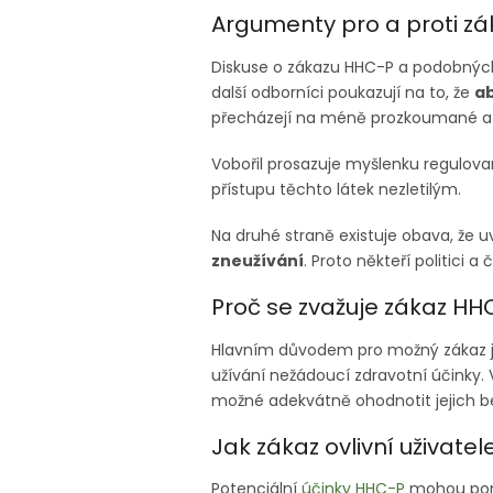
Argumenty pro a proti z
Diskuse o zákazu HHC-P a podobných l
další odborníci poukazují na to, že
ab
přecházejí na méně prozkoumané a 
Vobořil prosazuje myšlenku regulova
přístupu těchto látek nezletilým.
Na druhé straně existuje obava, že u
zneužívání
. Proto někteří politici a
Proč se zvažuje zákaz HH
Hlavním důvodem pro možný zákaz je
užívání nežádoucí zdravotní účinky. 
možné adekvátně ohodnotit jejich b
Jak zákaz ovlivní uživate
Potenciální
účinky HHC-P
mohou pom