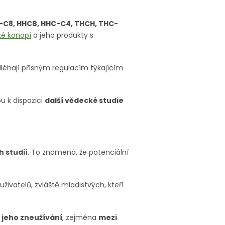
-C8, HHCB, HHC-C4, THCH, THC-
ké konopí
a jeho produkty s
dléhají přísným regulacím týkajícím
u k dispozici
další vědecké studie
 studií.
To znamená, že potenciální
ivatelů, zvláště mladistvých, kteří
o jeho zneužívání
, zejména
mezi