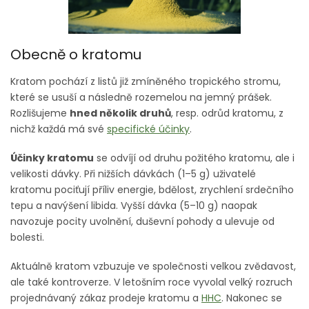
Obecně o kratomu
Kratom pochází z listů již zmíněného tropického stromu,
které se usuší a následně rozemelou na jemný prášek.
Rozlišujeme
hned několik druhů
, resp. odrůd kratomu, z
nichž každá má své
specifické účinky
.
Účinky kratomu
se odvíjí od druhu požitého kratomu, ale i
velikosti dávky. Při nižších dávkách (1–5 g) uživatelé
kratomu pociťují příliv energie, bdělost, zrychlení srdečního
tepu a navýšení libida. Vyšší dávka (5–10 g) naopak
navozuje pocity uvolnění, duševní pohody a ulevuje od
bolesti.
Aktuálně kratom vzbuzuje ve společnosti velkou zvědavost,
ale také kontroverze. V letošním roce vyvolal velký rozruch
projednávaný zákaz prodeje kratomu a
HHC
. Nakonec se