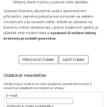
látkami, které mohou zvyšovat riziko absťáku.
Vysazení kratomu skutečně vede k abstinenčním
příznakům, zejména pokud je konzumován ve velkém
množstvích a je vysazen náhle. Ačkoliv je závislost na
kratomu méně závažná než u jiných tradičních opiátů, je
důležité znát možná rizika a
vysazení či snížení dávky
kratomu provádět pozvolna
.
PŘEDCHOZÍ ČLÁNEK
DALŠÍ ČLÁNEK
Z
Odebírat newsletter
á
p
Vložte svůj e-mail a my vám budeme zasílat informace o
a
nových produktech na našem e-shopu.
t
E-mail
í
Vložením e-mailu souhlasíte s