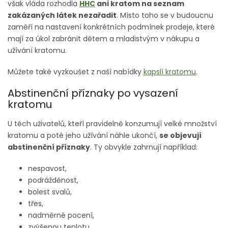
však vláda rozhodla
HHC
ani kratom na seznam
zakázaných látek nezařadit
. Místo toho se v budoucnu
zaměří na nastavení konkrétních podmínek prodeje, které
mají za úkol zabránit dětem a mladistvým v nákupu a
užívání kratomu.
Můžete také vyzkoušet z naší nabídky
kapslí kratomu
.
Abstinenční příznaky po vysazení
kratomu
U těch uživatelů, kteří pravidelně konzumují velké množství
kratomu a poté jeho užívání náhle ukončí,
se objevují
abstinenční příznaky
. Ty obvykle zahrnují například:
nespavost,
podrážděnost,
bolest svalů,
třes,
nadměrné pocení,
zvýšenou teplotu,