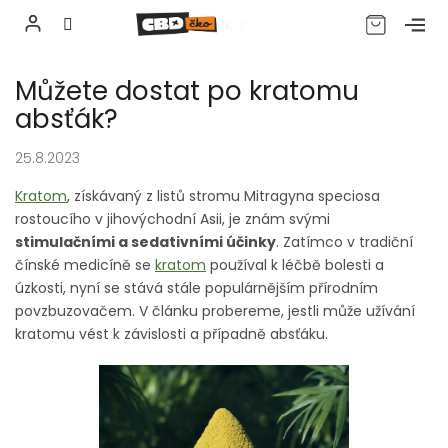
CZK
Přejít
Můžete dostat po kratomu
na
obsah
absťák?
25.8.2023
Kratom
, získávaný z listů stromu Mitragyna speciosa
rostoucího v jihovýchodní Asii, je znám svými
stimulačními a sedativními účinky
. Zatímco v tradiční
čínské medicíně se
kratom
používal k léčbě bolesti a
úzkosti, nyní se stává stále populárnějším přírodním
povzbuzovačem. V článku probereme, jestli může užívání
kratomu vést k závislosti a případně absťáku.