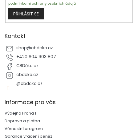
podmínkami ochrany osobních údajů
PŘIHLÁSIT SE
Kontakt
shop
@
cbdcko.cz
+420 604 903 807
CBDčko.cz
cbdcko.cz
@cbdcko.cz
Informace pro vás
Výdejna Praha 1
Doprava a platba
Věrnostní program
Garance vrácení peněz