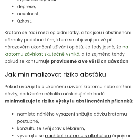
deprese,
nevolnost,
úzkost.
Kratom se řadí mezi opioidní látky, a tak jsou i abstinenční
příznaky podobné těm, které se objevují právě při
nárazovém ukončení užívání opiátů. Je tedy jasné, že
na
kratomu závislost skutečně vzniká
, a to zejména tehdy,
pokud se konzumuje
pravidelně a ve větších dávkách
.
Jak minimalizovat riziko absťáku
Pokud uvažujete o ukončení užívání kratomu nebo snížení
dávky, dodržením několika následujících bodů
minimalizujete riziko výskytu abstinenčních příznaků
:
namísto náhlého vysazení snižujte dávku kratomu
postupně,
konzultujte svůj stav s lékařem,
vyvarujte se
míchání kratomu s alkoholem
či jinými