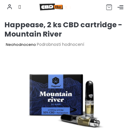
CZK
Přejít
Happease, 2 ks CBD cartridge -
na
obsah
Mountain River
Průměrné
Podrobnosti hodnocení
Neohodnoceno
hodnocení
produktu
je
0,0
z
5
hvězdiček.