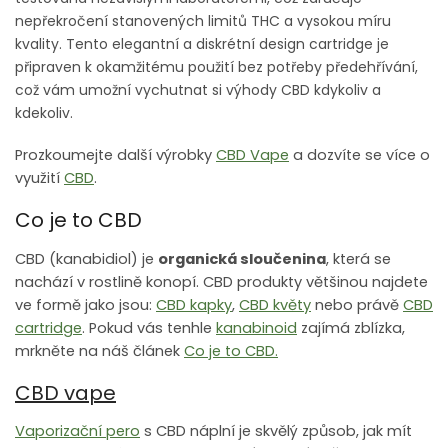
nepřekročení stanovených limitů THC a vysokou míru
kvality. Tento elegantní a diskrétní design cartridge je
připraven k okamžitému použití bez potřeby předehřívání,
což vám umožní vychutnat si výhody CBD kdykoliv a
kdekoliv.
Prozkoumejte další výrobky
CBD Vape
a dozvíte se více o
využití
CBD
.
Co je to CBD
CBD (kanabidiol) je
organická sloučenina
, která se
nachází v rostlině konopí. CBD produkty většinou najdete
ve formě jako jsou:
CBD kapky
,
CBD květy
nebo právě
CBD
cartridge
. Pokud vás tenhle
kanabinoid
zajímá zblízka,
mrkněte na náš článek
Co je to CBD.
CBD vape
Vaporizační pero
s CBD náplní je skvělý způsob, jak mít