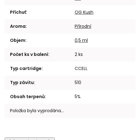
Příchuť
:
OG Kush
Aroma
:
Přírodní
Objem
:
0,5 ml
Počet ks v balení
:
2 ks
Typ cartridge
:
CCELL
Typ závitu
:
510
Obsah terpenů
:
5%
Položka byla vyprodána…