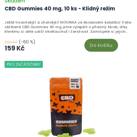
Skladem
CBD Gummies 40 mg, 10 ks - Klidný režim
Ještě trvanlivější a chutnější! NOVINKA ve škrobovém kabátku! Vaše
oblíbené CBD Gummies 40 mg jsme vylepšili o přidaný škrob, díky
kterému si déle udrží skvělouchuť i čerstvost. Zamilujete si jejich
neodolatelnou sladkou chuť a blahodárné účinky kanabinoidů, které
pomáhají zklidnit tělo i mysl. Vyrobeno v České republice z vysoce
(-60 %)
399 Kč
Do košíku
kvalitního CBD izolátu a testováno v nezávislých laboratořích pro
159 Kč
maximální kvalitu a bezpečnost.Chuť, která vydrží. Účinky, které
ucítíte. Kvalita, které můžete věřit.
PRO ZAČÁTEČNÍKY