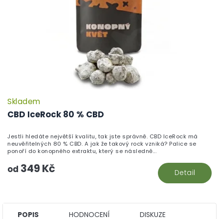
Skladem
P
h
CBD IceRock 80 % CBD
pr
je
Jestli hledáte největší kvalitu, tak jste správně. CBD IceRock má
5,
neuvěřitelných 80 % CBD. A jak že takový rock vzniká? Palice se
z
ponoří do konopného extraktu, který se následně...
5
349 Kč
hv
od
Detail
POPIS
HODNOCENÍ
DISKUZE