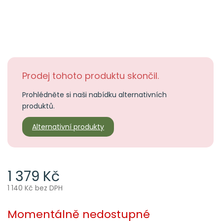
Prodej tohoto produktu skončil.
Prohlédněte si naši nabídku alternativních
produktů.
Alternativní produkty
1 379 Kč
1 140 Kč bez DPH
Měrná
cena:
Momentálně nedostupné