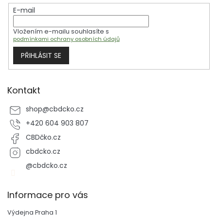
t
E-mail
í
Vložením e-mailu souhlasíte s
podmínkami ochrany osobních údajů
PŘIHLÁSIT SE
Kontakt
shop
@
cbdcko.cz
+420 604 903 807
CBDčko.cz
cbdcko.cz
@cbdcko.cz
Informace pro vás
Výdejna Praha 1