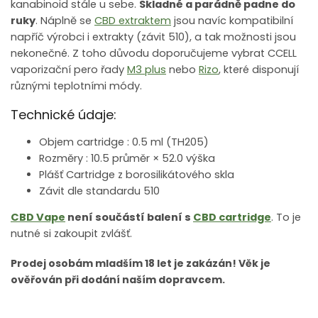
kanabinoid stále u sebe.
Skladné a parádně padne do
ruky
. Náplně se
CBD extraktem
jsou navíc kompatibilní
napříč výrobci i extrakty (závit 510), a tak možnosti jsou
nekonečné. Z toho důvodu doporučujeme vybrat CCELL
vaporizační pero řady
M3 plus
nebo
Rizo
, které disponují
různými teplotními módy.
Technické údaje:
Objem cartridge : 0.5 ml (TH205)
Rozměry : 10.5 průměr × 52.0 výška
Plášť Cartridge z borosilikátového skla
Závit dle standardu 510
CBD Vape
není součástí balení s
CBD cartridge
. To je
nutné si zakoupit zvlášť.
Prodej osobám mladším 18 let je zakázán! Věk je
ověřován při dodání naším dopravcem.