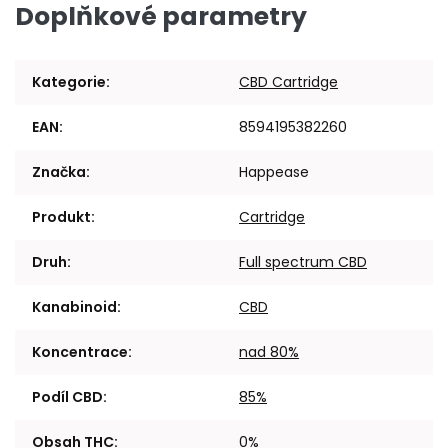
Doplňkové parametry
Kategorie
:
CBD Cartridge
EAN
:
8594195382260
Značka
:
Happease
Produkt
:
Cartridge
Druh
:
Full spectrum CBD
Kanabinoid
:
CBD
Koncentrace
:
nad 80%
Podíl CBD
:
85%
Obsah THC
:
0%