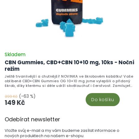
Skladem
CBN Gummies, CBD+CBN 10+10 mg, 10ks - Noční
režim
Ještě trvanlivější a chutnější! NOVINKA ve škrobovém kabátku! Vaše
oblíbené CBD+CBN Gummies OG 10+10 mg jsme vylepšili o přidaný
škrob, díky kterému si déle udrží skvělouchuť i čerstvost. Zamilujete
si jejich neodolatelnou sladkou chuť a blahodárné účinky
kanabinoidů, které pomáhají zklidnit tělo i mysl. Vyrobeno v České
(-63 %)
399 Kč
Do košíku
republice z vysoce kvalitního CBD izolátu a testováno v nezávislých
149 Kč
laboratořích pro maximální kvalitu a bezpečnost.Chuť, která vydrží.
Účinky, které ucítíte. Kvalita, které můžete věřit.
Z
Odebírat newsletter
á
p
Vložte svůj e-mail a my vám budeme zasílat informace o
a
nových produktech na našem e-shopu.