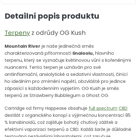
Detailní popis produktu
Terpeny
z odrůdy OG Kush
Mountain River
je naše jedinečná směs
charakterizovaná přítomností
linaloolu,
hlavního
terpenu, který se vyznačuje květinovou vůní s kořeněnými
nuancemi. Tento terpen je uznáván pro své
antiinflamační, anxiolytické a sedativní vlastnosti, činící
ho ideálním pro zmírnění napětí, obzvláště pro jedince
zápasící s každodenním vypjetím. OG Kush je směs
terpenů ze Strawberry Bubblegum a Ghost OG.
Cartridge od firmy Happease obsahuje
full spectrum
CBD
destilát z organického konopí s výjimečnou koncentrací 85
% kanabinoidů, což zajišťuje bohatý chuťový zážitek a
efektivní vaporizaci terpenů a CBD. Každá šarže je důkladně
testována nezávislými laboratořemi, což zaručuje