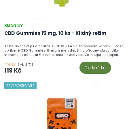
Skladem
CBD Gummies 15 mg, 10 ks - Klidný režim
Ještě trvanlivější a chutnější! NOVINKA ve škrobovém kabátku! Vaše
oblíbené CBD Gummies 15 mg jsme vylepšili o přidaný škrob, díky
kterému si déle udrží skvělouchuť i čerstvost. Zamilujete si jejich
neodolatelnou sladkou chuť a blahodárné účinky kanabinoidů, které
pomáhají zklidnit tělo i mysl. Vyrobeno v České republice z vysoce
(-60 %)
299 Kč
Do košíku
kvalitního CBD izolátu a testováno v nezávislých laboratořích pro
119 Kč
maximální kvalitu a bezpečnost. Chuť, která vydrží. Účinky, které
ucítíte. Kvalita, které můžete věřit.
PRO POKROČILÉ