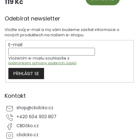
119 Kč
maximální kvalitu a bezpečnost. Chuť, která vydrží. Účinky, které
ucítíte. Kvalita, které můžete věřit.
Z
Odebírat newsletter
á
p
Vložte svůj e-mail a my vám budeme zasílat informace o
a
nových produktech na našem e-shopu.
t
E-mail
í
Vložením e-mailu souhlasíte s
podmínkami ochrany osobních údajů
PŘIHLÁSIT SE
Kontakt
shop
@
cbdcko.cz
+420 604 903 807
CBDčko.cz
cbdcko.cz