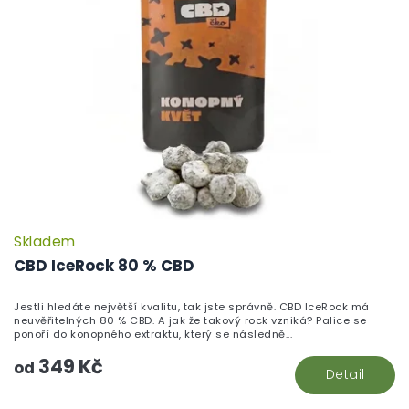
Skladem
P
h
CBD IceRock 80 % CBD
pr
je
Jestli hledáte největší kvalitu, tak jste správně. CBD IceRock má
5,
neuvěřitelných 80 % CBD. A jak že takový rock vzniká? Palice se
z
ponoří do konopného extraktu, který se následně...
5
349 Kč
hv
od
Detail