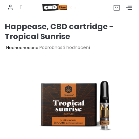
CZK
Přejít
Happease, CBD cartridge -
na
obsah
Tropical Sunrise
Průměrné
Podrobnosti hodnocení
Neohodnoceno
hodnocení
produktu
je
0,0
z
5
hvězdiček.