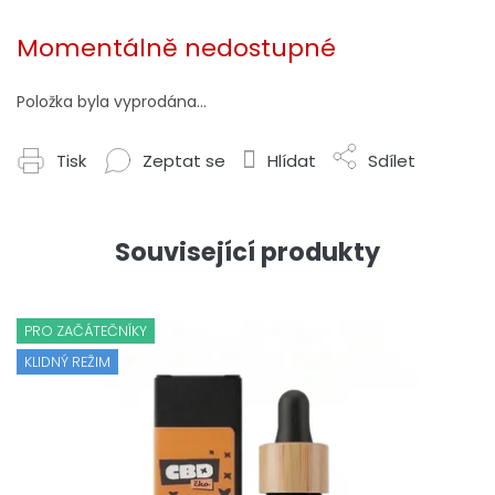
Měrná
cena:
Momentálně nedostupné
Položka byla vyprodána…
Tisk
Zeptat se
Hlídat
Sdílet
Související produkty
PRO ZAČÁTEČNÍKY
KLIDNÝ REŽIM