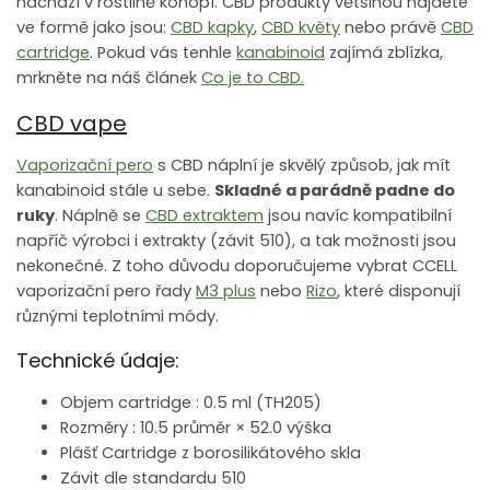
nachází v rostlině konopí. CBD produkty většinou najdete
ve formě jako jsou:
CBD kapky
,
CBD květy
nebo právě
CBD
cartridge
. Pokud vás tenhle
kanabinoid
zajímá zblízka,
mrkněte na náš článek
Co je to CBD.
CBD vape
Vaporizační pero
s CBD náplní je skvělý způsob, jak mít
kanabinoid stále u sebe.
Skladné a parádně padne do
ruky
. Náplně se
CBD extraktem
jsou navíc kompatibilní
napříč výrobci i extrakty (závit 510), a tak možnosti jsou
nekonečné. Z toho důvodu doporučujeme vybrat CCELL
vaporizační pero řady
M3 plus
nebo
Rizo
, které disponují
různými teplotními módy.
Technické údaje:
Objem cartridge : 0.5 ml (TH205)
Rozměry : 10.5 průměr × 52.0 výška
Plášť Cartridge z borosilikátového skla
Závit dle standardu 510