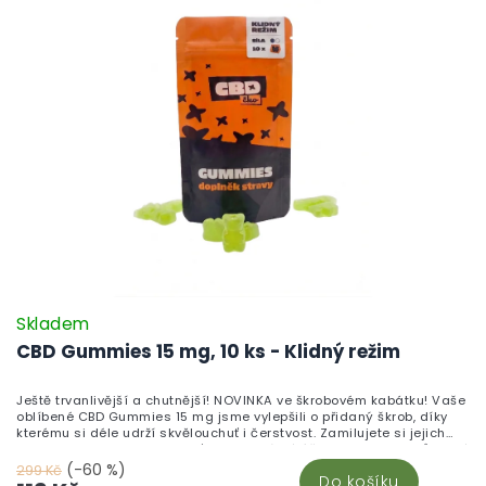
Skladem
CBD Gummies 15 mg, 10 ks - Klidný režim
Ještě trvanlivější a chutnější! NOVINKA ve škrobovém kabátku! Vaše
oblíbené CBD Gummies 15 mg jsme vylepšili o přidaný škrob, díky
kterému si déle udrží skvělouchuť i čerstvost. Zamilujete si jejich
neodolatelnou sladkou chuť a blahodárné účinky kanabinoidů, které
pomáhají zklidnit tělo i mysl. Vyrobeno v České republice z vysoce
(-60 %)
299 Kč
Do košíku
kvalitního CBD izolátu a testováno v nezávislých laboratořích pro