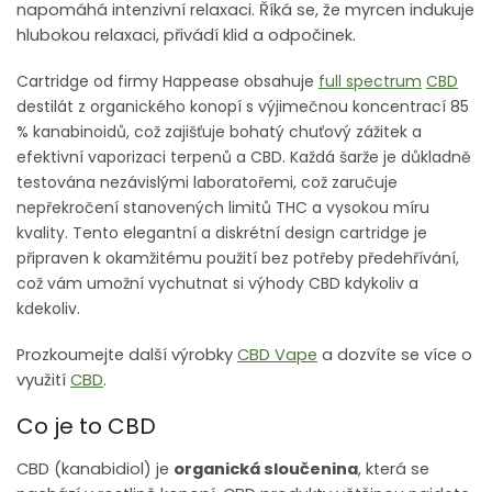
napomáhá intenzivní relaxaci. Říká se, že myrcen indukuje
hlubokou relaxaci, přivádí klid a odpočinek.
Cartridge od firmy Happease obsahuje
full spectrum
CBD
destilát z organického konopí s výjimečnou koncentrací 85
% kanabinoidů, což zajišťuje bohatý chuťový zážitek a
efektivní vaporizaci terpenů a CBD. Každá šarže je důkladně
testována nezávislými laboratořemi, což zaručuje
nepřekročení stanovených limitů THC a vysokou míru
kvality. Tento elegantní a diskrétní design cartridge je
připraven k okamžitému použití bez potřeby předehřívání,
což vám umožní vychutnat si výhody CBD kdykoliv a
kdekoliv.
Prozkoumejte další výrobky
CBD Vape
a dozvíte se více o
využití
CBD
.
Co je to CBD
CBD (kanabidiol) je
organická sloučenina
, která se