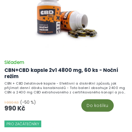
Skladem
CBN+CBD kapsle 2v1 4800 mg, 60 ks - Noční
režim
CBN + CBD želatinové kapsle - Efektivní a diskrétní způsob, jak
přijímat denní dávku kanabinoidů - Toto balení obsahuje 2400 mg
CBN a 2400 mg CBD extrahovaného z certifikovaného konopí a jsou
skvělou alternativou pro ty, kteří nepreferují vaporizování nebo
nechtějí přímo konzumovat CBD oleje. S jednoduchým dávkováním
(-50 %)
1 990 Kč
Do košíku
(1 kapsle = 40 mg CBN + 40 mg CBD) a diskrétním použitím můžete
990 Kč
snadno zahrnout tyto kanabinoidy do svého každodenního režimu.
Každá kapsle poskytuje přesnou dávku CBN i CBD, ideální pro
systematické užívání.
PRO ZAČÁTEČNÍKY