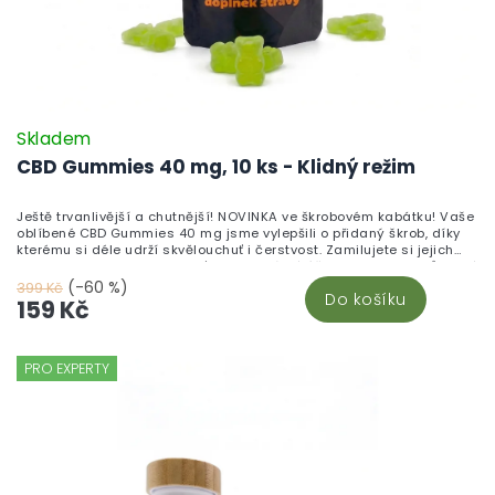
Skladem
CBD Gummies 40 mg, 10 ks - Klidný režim
Ještě trvanlivější a chutnější! NOVINKA ve škrobovém kabátku! Vaše
oblíbené CBD Gummies 40 mg jsme vylepšili o přidaný škrob, díky
kterému si déle udrží skvělouchuť i čerstvost. Zamilujete si jejich
neodolatelnou sladkou chuť a blahodárné účinky kanabinoidů, které
pomáhají zklidnit tělo i mysl. Vyrobeno v České republice z vysoce
(-60 %)
399 Kč
Do košíku
kvalitního CBD izolátu a testováno v nezávislých laboratořích pro
159 Kč
maximální kvalitu a bezpečnost.Chuť, která vydrží. Účinky, které
ucítíte. Kvalita, které můžete věřit.
PRO EXPERTY