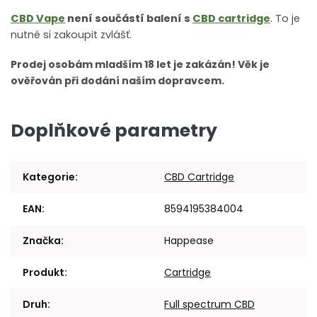
CBD Vape
není součástí balení s
CBD cartridge
. To je
nutné si zakoupit zvlášť.
Prodej osobám mladším 18 let je zakázán! Věk je
ověřován při dodání naším dopravcem.
Doplňkové parametry
Kategorie
:
CBD Cartridge
EAN
:
8594195384004
Značka
:
Happease
Produkt
:
Cartridge
Druh
:
Full spectrum CBD