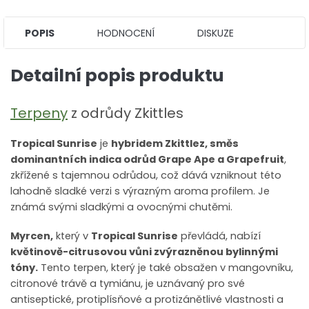
POPIS
HODNOCENÍ
DISKUZE
Detailní popis produktu
Terpeny
z odrůdy Zkittles
Tropical Sunrise
je
hybridem Zkittlez, směs
dominantních indica odrůd Grape Ape a Grapefruit
,
zkřížené s tajemnou odrůdou, což dává vzniknout této
lahodně sladké verzi s výrazným aroma profilem. Je
známá svými sladkými a ovocnými chutěmi.
Myrcen,
který v
Tropical Sunrise
převládá, nabízí
květinově-citrusovou vůni zvýrazněnou bylinnými
tóny.
Tento terpen, který je také obsažen v mangovníku,
citronové trávě a tymiánu, je uznávaný pro své
antiseptické, protiplísňové a protizánětlivé vlastnosti a