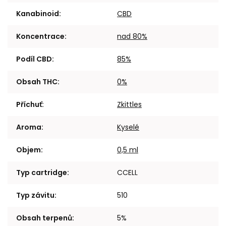
Kanabinoid
:
CBD
Koncentrace
:
nad 80%
Podíl CBD
:
85%
Obsah THC
:
0%
Příchuť
:
Zkittles
Aroma
:
Kyselé
Objem
:
0,5 ml
Typ cartridge
:
CCELL
Typ závitu
:
510
Obsah terpenů
:
5%