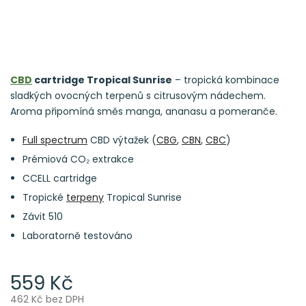
CBD
cartridge Tropical Sunrise
– tropická kombinace
sladkých ovocných terpenů s citrusovým nádechem.
Aroma připomíná směs manga, ananasu a pomeranče.
Full spectrum
CBD výtažek (
CBG
,
CBN
,
CBC
)
Prémiová CO₂ extrakce
CCELL cartridge
Tropické
terpeny
Tropical Sunrise
Závit 510
Laboratorně testováno
559 Kč
462 Kč bez DPH