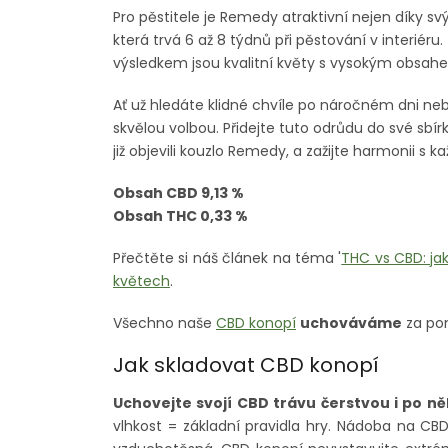
Pro pěstitele je Remedy atraktivní nejen díky sv
která trvá 6 až 8 týdnů při pěstování v interiér
výsledkem jsou kvalitní květy s vysokým obsa
Ať už hledáte klidné chvíle po náročném dni n
skvělou volbou. Přidejte tuto odrůdu do své sbírky 
již objevili kouzlo Remedy, a zažijte harmonii 
Obsah CBD 9,13 %
Obsah THC 0,33 %
Přečtěte si náš článek na téma '
THC vs CBD: jak
květech
.
Všechno naše
CBD konopí
uchováváme
za po
Jak skladovat CBD konopí
Uchovejte svojí CBD trávu čerstvou i po ně
vlhkost = základní pravidla hry. Nádoba na CB