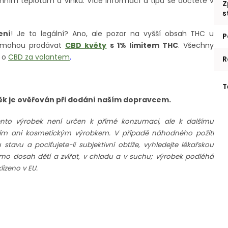
ním teplotám a vlhku. Více informací a tipů se dočtete v
Z
s
ení
! Je to legální? Ano, ale pozor na vyšší obsah THC u
P
R mohou prodávat
CBD květy
s 1% limitem THC
. Všechny
u o
CBD za volantem
.
R
T
Věk je ověřován při dodání naším dopravcem.
ento výrobek není určen k přímé konzumaci, ale k dalšímu
rním ani kosmetickým výrobkem. V případě náhodného požití
avu a pociťujete-li subjektivní obtíže, vyhledejte lékařskou
imo dosah dětí a zvířat, v chladu a v suchu; výrobek podléhá
izeno v EU.