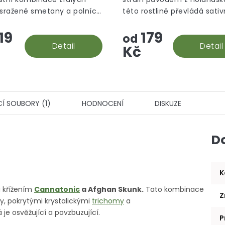
 sražené smetany a polních
této rostlině převládá sati
a ten je na první pohled ih
19
179
viditelný, díky velkému mno
od
Detail
oranžových pestíků.
Detail
Kč
CÍ SOUBORY (1)
HODNOCENÍ
DISKUZE
D
K
a křížením
Cannatonic
a Afghan Skunk.
Tato kombinace
Z
, pokrytými krystalickými
trichomy
a
 je osvěžující a povzbuzující.
P