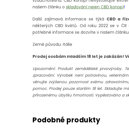
vzduchotěsná. CBD konopí nevystavujte extrém
našem článku o
skladování nejen CBD konopí
!
Další zajímavá informace se týká
CBD a říz
některých CBD květů. Od roku 2022 se v Č
potřebné informace se dozvíte v našem článk
Země původu: Itálie
Prodej osobám mladším 18 let je zakázán! 
Upozornění: Produkt zemědělské prvovýroby. T
zpracování. Výrobek není potravinou, veteriná
věnujte zvýšenou pozornost svému zdravotnímu st
pomoc. Prodej pouze starším 18 let. Skladujte m
přirozenému úbytku hmotnosti. Vypěstováno a skl