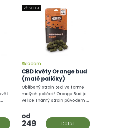
VÝPRODEJ
Skladem
CBD květy Orange bud
)
(malé paličky)
Oblíbený strain teď ve formě
květ
malých paliček! Orange Bud je
m
velice známý strain původem z
ické
Holandska. V této rostlině
převládá sativní gen a ten je na
od
první pohled ihned vidět.
249
Detail