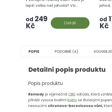
lepší volba než jahoda? Víc
jahod,
jahody v malých paličkách za co
květin.
249
1
nejlepší cenu! To je náš
od
od
Strawberry kush, greenhouse.
Detail
Kč
Kč
POPIS
PODOBNÉ (4)
SOUVISEJÍ
Detailní popis produktu
Popis produktu
Remedy
je výjimečná
CBD
odrůda, která vznikl
přináší vysoce kvalitní
květy
se žlutavými pupeny
nesoucími
citronovo-borovicovou vůni,
která