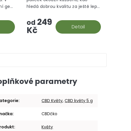
5
5
vní gen
hledá dobrou kvalitu za ještě lepší
hvězdiček.
hvězdiček.
ned
cenu.
249
žství
od
Detail
Kč
oplňkové parametry
ategorie
:
CBD Květy
,
CBD květy 5 g
načka
:
CBDčko
rodukt
:
Květy