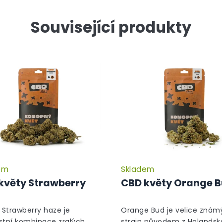
Související produkty
em
Skladem
květy Strawberry
CBD květy Orange 
Strawberry haze je
Orange Bud je velice znám
stní kombinace zralých
strain původem z Holandska