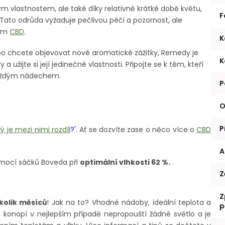
ým vlastnostem, ale také díky relativně krátké době květu,
F
u. Tato odrůda vyžaduje pečlivou péči a pozornost, ale
hem
CBD
.
K
ebo chcete objevovat nové aromatické zážitky, Remedy je
K
a užijte si její jedinečné vlastnosti. Připojte se k těm, kteří
s každým nádechem.
P
O
P
ý je mezi nimi rozdíl
?'
. Ať se dozvíte zase o něco více o
CBD
A
mocí sáčků Boveda při
optimální vlhkosti 62 %.
Z
Z
kolik měsíců
! Jak na to? Vhodné nádoby, ideální teplota a
p
D konopí v nejlepším případě nepropouští žádné světlo a je