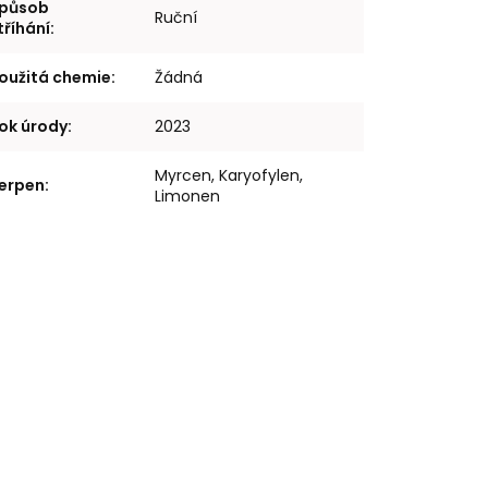
působ
Ruční
tříhání
:
oužitá chemie
:
Žádná
ok úrody
:
2023
Myrcen, Karyofylen,
erpen
:
Limonen