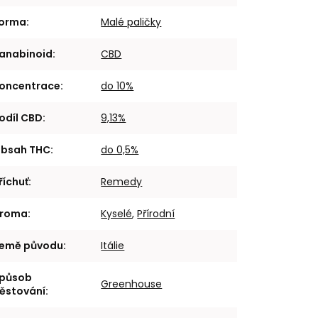
orma
:
Malé paličky
anabinoid
:
CBD
oncentrace
:
do 10%
odíl CBD
:
9,13%
bsah THC
:
do 0,5%
říchuť
:
Remedy
roma
:
Kyselé
,
Přírodní
emě původu
:
Itálie
působ
Greenhouse
ěstování
: