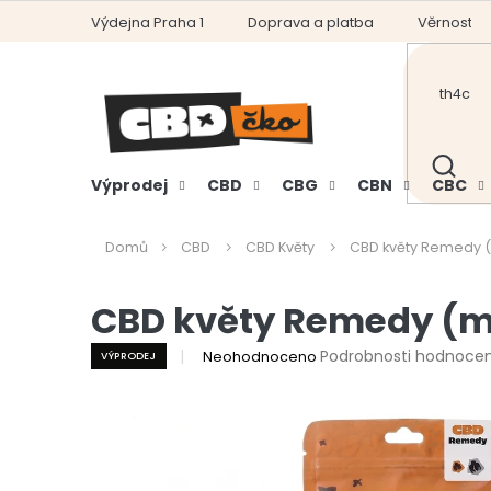
Přejít
Výdejna Praha 1
Doprava a platba
Věrnostní
na
obsah
HLEDAT
Výprodej
CBD
CBG
CBN
CBC
Domů
CBD
CBD Květy
CBD květy Remedy (
CBD květy Remedy (m
Průměrné
Podrobnosti hodnocen
Neohodnoceno
VÝPRODEJ
hodnocení
produktu
je
0,0
z
5