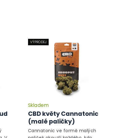
VÝPRODEJ
Skladem
Průměrné
Průměrné
hodnocení
hodnocení
Bud
CBD květy Cannatonic
produktu
produktu
(malé paličky)
je
je
5,0
5,0
ý
Cannatonic ve formě malých
z
z
. V
paliček okouzlí každého, kdo