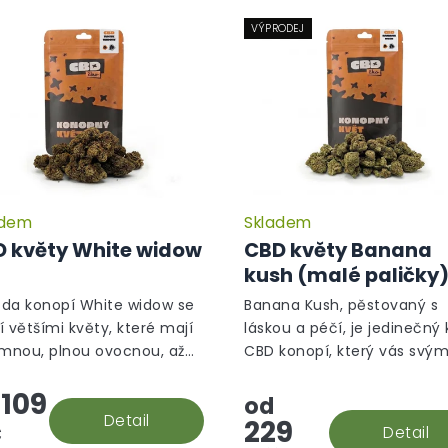
VÝPRODEJ
adem
Skladem
Průměrné
hodnocení
 květy White widow
CBD květy Banana
produktu
kush (malé paličky
je
5,0
da konopí White widow se
Banana Kush, pěstovaný s
z
í většími květy, které mají
láskou a péčí, je jedinečný 
5
emnou, plnou ovocnou, až
CBD konopí, který vás svý
hvězdiček.
ou, květinovou vůni.
aromatem přenese do trop
109
oázy.
od
Detail
č
229
Detail