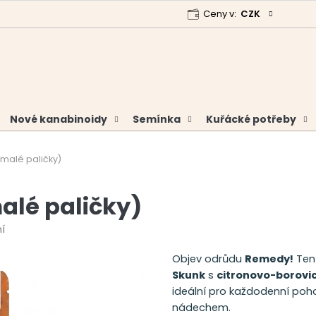
Ceny v:
CZK
 program
Garance vrácení peněz
Analýzy a certifikáty
Nové kanabinoidy
Semínka
Kuřácké potřeby
malé paličky)
alé paličky)
í
Objev odrůdu
Remedy!
Ten
Skunk
s
citronovo-borovic
ideální pro každodenní pohod
nádechem.