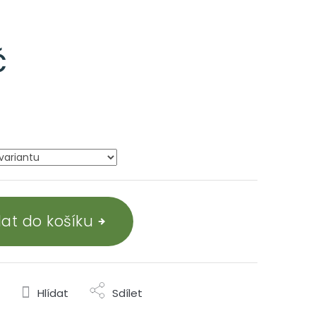
č
dat do košíku
Hlídat
Sdílet