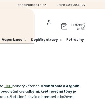
Hodnocení obchodu
shop@cbdcko.cz
Vrácení a reklamace
+420 604 903 807
Ověření věku
Prázdný
košík
Vaporizace
Doplňky stravy
Potraviny
Kosme
to
CBD
bohatý kříženec
Cannatonic a Afghan
ovou vůní a sladkými, květinovými tóny
je
u. Užij si klidné chvíle a harmonii s každým