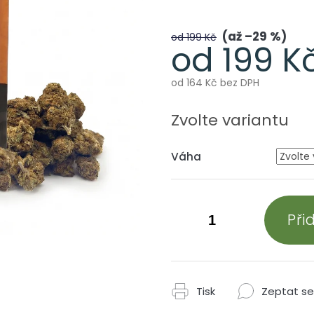
až –29 %
od 199 Kč
od
199 K
od
164 Kč
bez DPH
Měrná
cena:
Zvolte variantu
Váha
Při
Tisk
Zeptat se