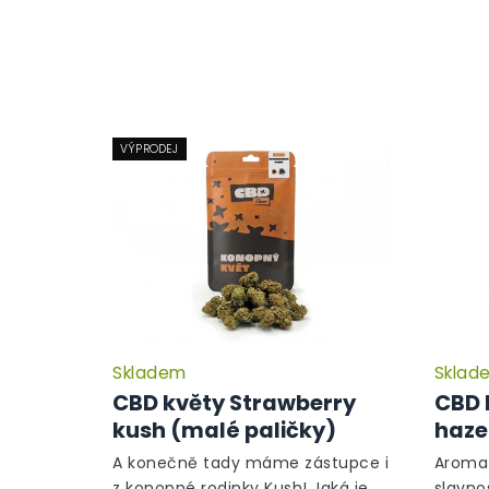
VÝPRODEJ
Skladem
Sklad
CBD květy Strawberry
CBD 
kush (malé paličky)
haze
A konečně tady máme zástupce i
Aroma 
z konopné rodinky Kush! Jaká je
slavno