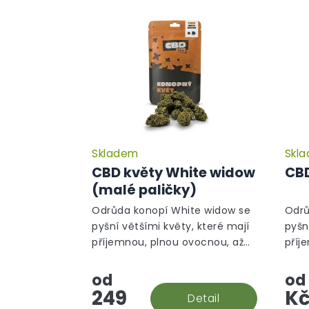
Skladem
Skl
Průměrné
hodnocení
CBD květy White widow
CBD
produktu
(malé paličky)
je
5,0
Odrůda konopí White widow se
Odrů
z
pyšní většími květy, které mají
pyšn
5
příjemnou, plnou ovocnou, až
příj
hvězdiček.
silnou, květinovou vůni. Nyní ve
siln
výhodné verzi malé paličky!
od
od
249
K
Detail