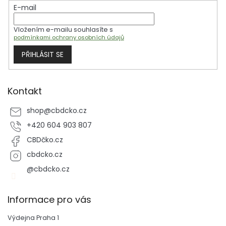
t
í
E-mail
í
p
r
Vložením e-mailu souhlasíte s
v
podmínkami ochrany osobních údajů
k
y
PŘIHLÁSIT SE
v
ý
p
i
Kontakt
s
u
shop
@
cbdcko.cz
+420 604 903 807
CBDčko.cz
cbdcko.cz
@cbdcko.cz
Informace pro vás
Výdejna Praha 1