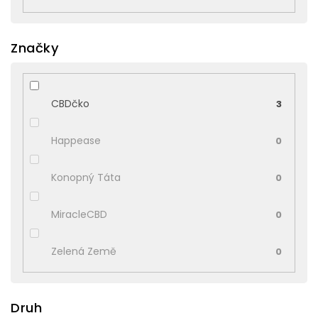
Značky
CBDčko
3
Happease
0
Konopný Táta
0
MiracleCBD
0
Zelená Země
0
Druh