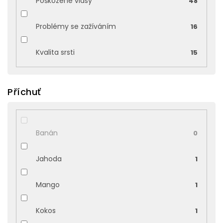
Poškozené vlasy
48
Problémy se zažíváním
16
Kvalita srsti
15
Příchuť
Banán
0
Jahoda
1
Mango
1
Kokos
1