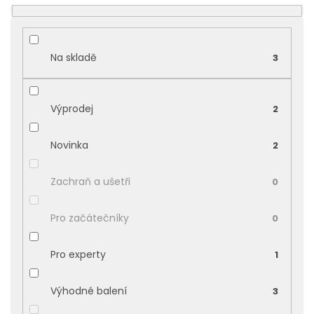
o
d
u
k
Na skladě
3
t
ů
Výprodej
2
Novinka
2
Zachraň a ušetři
0
Pro začátečníky
0
Pro experty
1
Výhodné balení
3