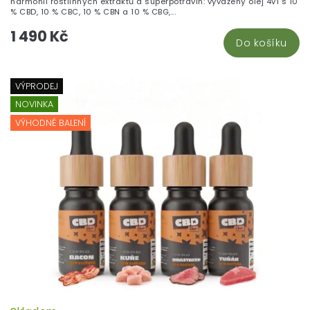
harmonii rostlinných extraktů a superpotravin: vyvážený olej 4v1 s 10
% CBD, 10 % CBC, 10 % CBN a 10 % CBG,...
1 490 Kč
Do košíku
VÝPRODEJ
NOVINKA
VÝHODNÉ BALENÍ