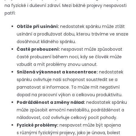
na fyzické i duševní zdraví. Mezi běžné projevy nespavosti
patří:
Obtíže při usínání:
nedostatek spánku může ztížit
usínání a prodlužovat dobu, kterou trávíme ve snaze
dosáhnout klidného spánku.
Časté probouzení:
nespavost může způsobovat
časté probuzení během noci, kdy se člověk může
vzbudit a mít problémy znovu usnout.
Snížená výkonnost a koncentrace:
nedostatek
spánku ovlivňuje naši schopnost soustředit se a
pamatovat si informace. To může mít negativní
dopad na pracovní výkon a celkovou produktivitu.
Podrážděnost a změny nálad:
nedostatek spánku
může způsobit emoční nestabilitu, podrážděnost a
náladovost, což ovlivňuje celkový pocit pohody.
Fyzické problémy:
nespavost může být spojena
s různými fyzickými projevy, jako je únava, bolest