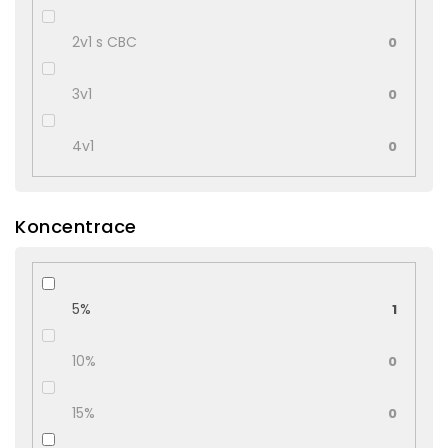
2v1 s CBC
0
3v1
0
4v1
0
Koncentrace
5%
1
10%
0
15%
0