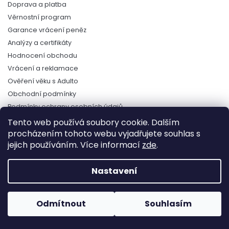
Doprava a platba
Věrnostní program
Garance vrácení peněz
Analýzy a certifikáty
Hodnocení obchodu
Vrácení a reklamace
Ověření věku s Adulto
Obchodní podmínky
Podmínky ochrany osobních údajů
Napište nám
Tento web používá soubory cookie. Dalším
procházením tohoto webu vyjadřujete souhlas s
jejich používáním. Více informací
zde
.
Můj účet
Nastavení
Přihlásit se
Historie objednávek
Adresy
Odmítnout
Souhlasím
Odhlásit se