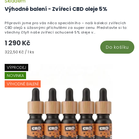
Skladem
P
h
Výhodné balení - Zvířecí CBD oleje 5%
pr
je
Připravili jsme pro vás něco speciálního – naši kolekci zvířecích
5,
CBD olejů s úžasnými příchutěmi za super cenu. Představte si to:
z
všechny čtyři naše zvířecí ochucené 5% oleje v...
5
1 290 Kč
hv
Do košíku
Měrná
322,50 Kč / 1 ks
cena:
VÝPRODEJ
NOVINKA
VÝHODNÉ BALENÍ