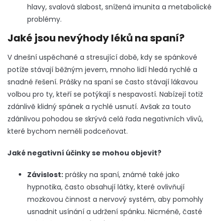
hlavy, svalová slabost, snížená imunita a metabolické
problémy.
Jaké jsou nevýhody léků na spaní?
V dnešní uspěchané a stresující době, kdy se spánkové
potíže stávají běžným jevem, mnoho lidí hledá rychlé a
snadné řešení.
Prášky na spaní se často stávají lákavou
volbou pro ty, kteří se potýkají s nespavostí.
Nabízejí totiž
zdánlivě klidný spánek a rychlé usnutí. Avšak za touto
zdánlivou pohodou se skrývá celá řada negativních vlivů,
které bychom neměli podceňovat.
Jaké negativní účinky se mohou objevit?
Závislost:
prášky na spaní, známé také jako
hypnotika, často obsahují látky, které ovlivňují
mozkovou činnost a nervový systém, aby pomohly
usnadnit usínání a udržení spánku. Nicméně, časté