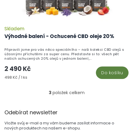
Skladem
Výhodné balení - Ochucené CBD oleje 20%
Připravili jsme pro vás něco speciálního – naši kolekci CBD olejů s
úžasnými příchutěmi za super cenu. Představte si to: všech pět
našich ochucených 20% olejů v jednom balení,...
2 490 Kč
Do košíku
Měrná
498 Kč / 1 ks
cena:
3
položek celkem
O
v
l
Z
á
Odebírat newsletter
á
d
p
a
Vložte svůj e-mail a my vám budeme zasílat informace o
a
c
nových produktech na našem e-shopu.