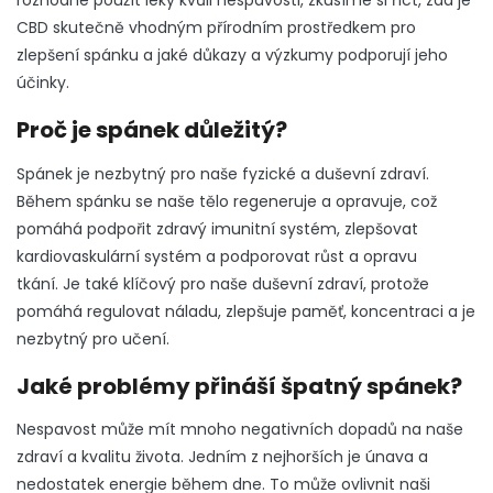
rozhodne použít léky kvůli nespavosti, zkusíme si říct, zda je
CBD skutečně vhodným přírodním prostředkem pro
zlepšení spánku a jaké důkazy a výzkumy podporují jeho
účinky.
Proč je spánek důležitý?
Spánek je nezbytný pro naše fyzické a duševní zdraví.
Během spánku se naše tělo regeneruje a opravuje, což
pomáhá podpořit zdravý imunitní systém, zlepšovat
kardiovaskulární systém a podporovat růst a opravu
tkání.
Je také klíčový pro naše duševní zdraví, protože
pomáhá regulovat náladu, zlepšuje paměť, koncentraci a je
nezbytný pro učení.
Jaké problémy přináší špatný spánek?
Nespavost může mít mnoho negativních dopadů na naše
zdraví a kvalitu života. Jedním z nejhorších je únava a
nedostatek energie během dne.
To může ovlivnit naši