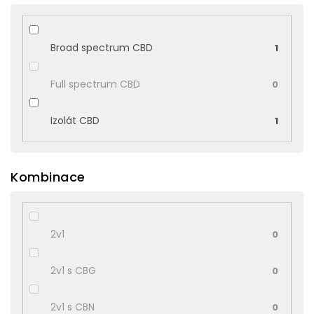
Broad spectrum CBD
1
Full spectrum CBD
0
Izolát CBD
1
Kombinace
2v1
0
2v1 s CBG
0
2v1 s CBN
0