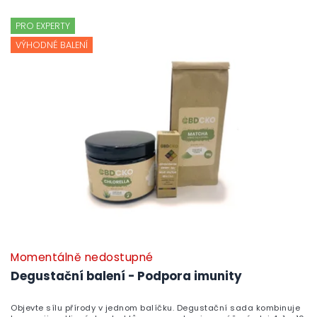
V
ý
PRO EXPERTY
p
VÝHODNÉ BALENÍ
i
s
p
r
o
d
u
k
t
ů
Momentálně nedostupné
Degustační balení - Podpora imunity
Objevte sílu přírody v jednom balíčku. Degustační sada kombinuje