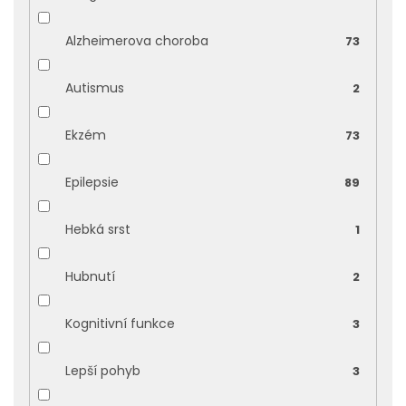
Alzheimerova choroba
73
Autismus
2
Ekzém
73
Epilepsie
89
Hebká srst
1
Hubnutí
2
Kognitivní funkce
3
Lepší pohyb
3