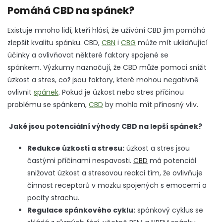
Pomáhá CBD na spánek?
Existuje mnoho lidí, kteří hlásí, že užívání CBD jim pomáhá
zlepšit kvalitu spánku.
CBD,
CBN
i
CBG
může mít uklidňující
účinky a ovlivňovat některé faktory spojené se
spánkem.
Výzkumy naznačují, že CBD může pomoci snížit
úzkost a stres, což jsou faktory, které mohou negativně
ovlivnit
spánek
. Pokud je úzkost nebo stres příčinou
problému se spánkem,
CBD
by mohlo mít přínosný vliv.
Jaké jsou potenciální výhody CBD na lepší spánek?
Redukce úzkosti a stresu:
úzkost a stres jsou
častými příčinami nespavosti.
CBD
má potenciál
snižovat úzkost a stresovou reakci tím, že ovlivňuje
činnost receptorů v mozku spojených s emocemi a
pocity strachu.
Regulace spánkového cyklu:
spánkový cyklus se