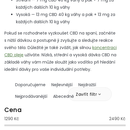
každých dalších 10 kg váhy
Vysoká — 13 mg CBD 40 kg váhy a pak + 13 mg za
každých dalších 10 kg váhy
Pokud se rozhodnete vyzkoušet CBD na spaní, začněte
s nižší dávkou a postupně ji zvyšujte a sledujte reakce
svého těla. Důležité je také zvážit, jak silnou
koncentraci
CBD oleje
užíváte.
Nízká, střední a vysoká dávka CBD na
základě váhy vám může sloužit jako vodítko při hledání
ideální dávky pro vaše individuální potřeby.
Ř
Doporučujeme
Nejlevnější
Nejdražší
a
z
Zavřít filtr
Nejprodávanější
Abecedně
e
n
Cena
í
1290
Kč
2490
Kč
p
r