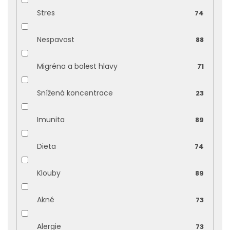
Stres
74
Nespavost
88
Migréna a bolest hlavy
71
Snížená koncentrace
23
Imunita
89
Dieta
74
Klouby
89
Akné
73
Alergie
73