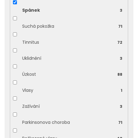
Spánek
3
Suchá pokožka
71
Tinnitus
72
Uklidnění
3
Úzkost
88
Vlasy
1
Zažívání
3
Parkinsonova choroba
71