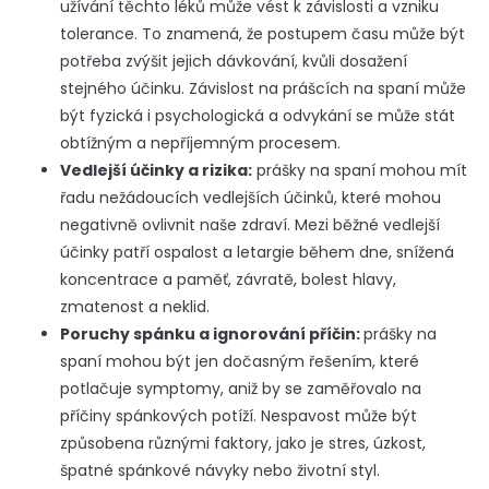
užívání těchto léků může vést k závislosti a vzniku
tolerance. To znamená, že postupem času může být
potřeba zvýšit jejich dávkování, kvůli dosažení
stejného účinku. Závislost na prášcích na spaní může
být fyzická i psychologická a odvykání se může stát
obtížným a nepříjemným procesem.
Vedlejší účinky a rizika:
prášky na spaní mohou mít
řadu nežádoucích vedlejších účinků, které mohou
negativně ovlivnit naše zdraví. Mezi běžné vedlejší
účinky patří ospalost a letargie během dne, snížená
koncentrace a paměť, závratě, bolest hlavy,
zmatenost a neklid.
Poruchy spánku a ignorování příčin:
prášky na
spaní mohou být jen dočasným řešením, které
potlačuje symptomy, aniž by se zaměřovalo na
příčiny spánkových potíží. Nespavost může být
způsobena různými faktory, jako je stres, úzkost,
špatné spánkové návyky nebo životní styl.