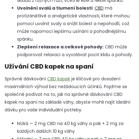
skládá z různých fází, včetně REM a NREM spánku.
Uvolnění svalů a tlumení bolesti
:
CBD
má
protizánětlivé a analgetické vlastnosti, které mohou
pomoci uvolnit svaly a snížit bolest a nepohodlí, což
může napomoci lepšímu usínání a pohodlnějšímu
spánku.
Zlepšení relaxace a celkové pohody:
CBD může
podporovat relaxaci a vyvolávat pocit klidu a pohody.
Užívání CBD kapek na spaní
Správné dávkování
CBD kapek
je klíčové pro dosažení
maximálních výhod bez nežádoucích účinků. Pojďme se
společně podívat na to, jak na správné dávkování CBD
kapek na spaní na základě váhy, abyste mohli najít ideální
dávku pro vaše individuální potřeby.
Nízká — 2 mg CBD na 40 kg váhy a pak + 2 mg za
každých dalších 10 kg váhy
Střední — 7 mg CBD 40 kg váhy a pak + 7 mg za