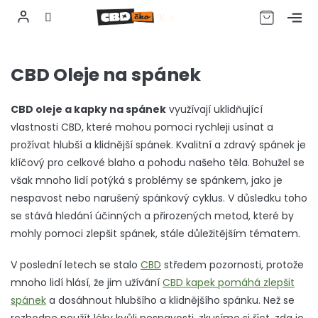
CZK
Přejít
na
CBD Oleje na spánek
obsah
CBD oleje a kapky na spánek
využívají uklidňující
vlastnosti CBD, které mohou pomoci rychleji usínat a
prožívat hlubší a klidnější spánek.
Kvalitní a zdravý spánek je
klíčový pro celkové blaho a pohodu našeho těla. Bohužel se
však mnoho lidí potýká s problémy se spánkem, jako je
nespavost nebo narušený spánkový cyklus. V důsledku toho
se stává hledání účinných a přirozených metod, které by
mohly pomoci zlepšit spánek, stále důležitějším tématem.
V poslední letech se stalo
CBD
středem pozornosti, protože
mnoho lidí hlásí, že jim užívání
CBD kapek pomáhá zlepšit
spánek
a dosáhnout hlubšího a klidnějšího spánku. Než se