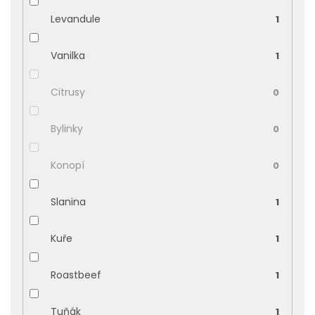
Levandule
1
Vanilka
1
Citrusy
0
Bylinky
0
Konopí
0
Slanina
1
Kuře
1
Roastbeef
1
Tuňák
1