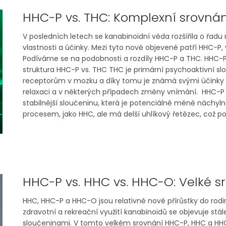
HHC-P vs. THC: Komplexní srovnán
V posledních letech se kanabinoidní věda rozšířila o řadu 
vlastnosti a účinky. Mezi tyto nově objevené patří HHC-P
Podíváme se na podobnosti a rozdíly HHC-P a THC. HHC-P v
struktura HHC-P vs. THC THC je primární psychoaktivní slo
receptorům v mozku a díky tomu je známá svými účinky na
relaxaci a v některých případech změny vnímání. HHC-P 
stabilnější sloučeninu, která je potenciálně méně náchy
procesem, jako HHC, ale má delší uhlíkový řetězec, což pot
HHC-P vs. HHC vs. HHC-O: Velké s
HHC, HHC-P a HHC-O jsou relativně nové přírůstky do rod
zdravotní a rekreační využití kanabinoidů se objevuje stál
sloučeninami. V tomto velkém srovnání HHC-P, HHC a HH