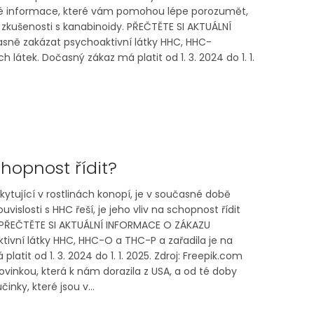
né informace, které vám pomohou lépe porozumět,
 zkušenosti s kanabinoidy. PŘEČTĚTE SI AKTUÁLNÍ
sně zakázat psychoaktivní látky HHC, HHC-
átek. Dočasný zákaz má platit od 1. 3. 2024 do 1. 1.
hopnost řídit?
ytující v rostlinách konopí, je v současné době
islosti s HHC řeší, je jeho vliv na schopnost řídit
u. PŘEČTĚTE SI AKTUÁLNÍ INFORMACE O ZÁKAZU
ivní látky HHC, HHC-O a THC-P a zařadila je na
it od 1. 3. 2024 do 1. 1. 2025. Zdroj: Freepik.com
vinkou, která k nám dorazila z USA, a od té doby
nky, které jsou v...