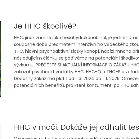
Je HHC škodlivé?
HHC, jinak známé jako hexahydrokanabinol, je jedním z no
současné době předmětem intenzivního vědeckého zkoumán
THC, hlavní psychoaktivní složky konopí, nabízí mnoho příno
následujícím článku se podíváme na potenciální škodli
výzkumu. PŘEČTĚTE SI AKTUÁLNÍ INFORMACE O ZÁKAZU HHC
zakázat psychoaktivní látky HHC, HHC-O a THC-P a zařad
Dočasný zákaz má platit od 1. 3. 2024 do 1. 1. 2025. Ome
potenciálních benefitů, pro které konzumenti po HHC saha
HHC v moči: Dokáže jej odhalit tes
V souvislosti s testováním kanabinoidů z moči si většina 