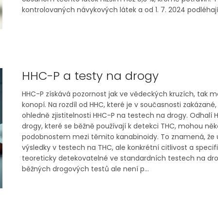
kontrolovaných návykových látek a od 1. 7. 2024 podléhají p
HHC-P a testy na drogy
HHC-P získává pozornost jak ve vědeckých kruzích, tak me
konopí. Na rozdíl od HHC, které je v současnosti zakázané,
ohledně zjistitelnosti HHC-P na testech na drogy. Odhalí
drogy, které se běžně používají k detekci THC, mohou něk
podobnostem mezi těmito kanabinoidy. To znamená, že už
výsledky v testech na THC, ale konkrétní citlivost a spec
teoreticky detekovatelné ve standardních testech na drog
běžných drogových testů ale není p...