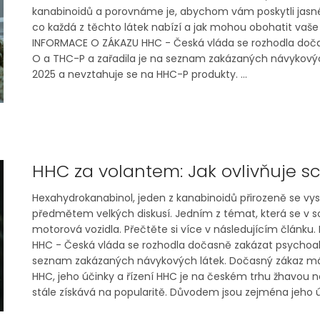
kanabinoidů a porovnáme je, abychom vám poskytli jas
co každá z těchto látek nabízí a jak mohou obohatit vaše
INFORMACE O ZÁKAZU HHC - Česká vláda se rozhodla doča
O a THC-P a zařadila je na seznam zakázaných návykových l
2025 a nevztahuje se na HHC-P produkty. ...
HHC za volantem: Jak ovlivňuje sc
Hexahydrokanabinol, jeden z kanabinoidů přirozeně se vysk
předmětem velkých diskusí. Jedním z témat, která se v souv
motorová vozidla. Přečtěte si více v následujícím článk
HHC - Česká vláda se rozhodla dočasně zakázat psychoakt
seznam zakázaných návykových látek. Dočasný zákaz má plat
HHC, jeho účinky a řízení HHC je na českém trhu žhavou no
stále získává na popularitě. Důvodem jsou zejména jeho úči