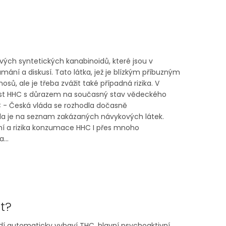
vých syntetických kanabinoidů, které jsou v
í a diskusí. Tato látka, jež je blízkým příbuzným
sů, ale je třeba zvážit také případná rizika. V
vost HHC s důrazem na současný stav vědeckého
 - Česká vláda se rozhodla dočasně
ila je na seznam zakázaných návykových látek.
zení a rizika konzumace HHC I přes mnoho
...
t?
lidí automaticky vybaví THC, hlavní psychoaktivní