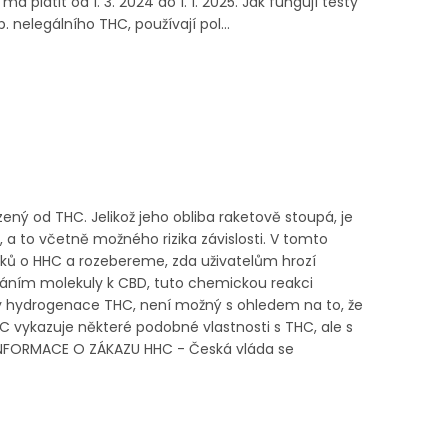
latit od 1. 3. 2024 do 1. 1. 2025. Jak fungují testy
 nelegálního THC, používají pol...
ný od THC. Jelikož jeho obliba raketově stoupá, je
 a to včetně možného rizika závislosti. V tomto
ů o HHC a rozebereme, zda uživatelům hrozí
idáním molekuly k CBD, tuto chemickou reakci
hydrogenace THC, není možný s ohledem na to, že
HC vykazuje některé podobné vlastnosti s THC, ale s
 INFORMACE O ZÁKAZU HHC - Česká vláda se