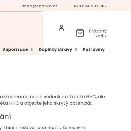
Hodnocení obchodu
shop@cbdcko.cz
Vrácení a reklamace
+420 604 903 807
Ověření věku
Prázdný
košík
Vaporizace
Doplňky stravy
Potraviny
Kosme
 Prozkoumáme nejen vědeckou stránku HHC, ale
ěta HHC a objevte jeho skrytý potenciál.
nání
y, které si získávají pozornost v konopném