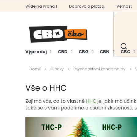
Přejít
Výdejna Praha 1
Doprava a platba
Věrnostní
na
obsah
HLEDAT
Výprodej
CBD
CBG
CBN
CBC
Domů
Články
Psychoaktivní kanabinoidy
Vše o HHC
Zajímá vás, co to vlastně
HHC
je, jaké má účin
také se s vámi podělíme o osobní zkušenosti, 
V
ý
p