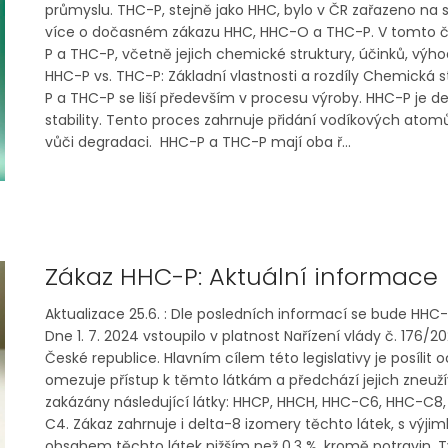
průmyslu. THC-P, stejně jako HHC, bylo v ČR zařazeno na
více o dočasném zákazu HHC, HHC-O a THC-P. V tomto č
P a THC-P, včetně jejich chemické struktury, účinků, výho
HHC-P vs. THC-P: Základní vlastnosti a rozdíly Chemická
P a THC-P se liší především v procesu výroby. HHC-P je d
stability. Tento proces zahrnuje přidání vodíkových atomů
vůči degradaci. HHC-P a THC-P mají oba ř...
Zákaz HHC-P: Aktuální informace
Aktualizace 25.6. : Dle posledních informací se bude HHC-
Dne 1. 7. 2024 vstoupilo v platnost Nařízení vlády č. 176/
České republice. Hlavním cílem této legislativy je posílit
omezuje přístup k těmto látkám a předchází jejich zneužív
zakázány následující látky: HHCP, HHCH, HHC-C6, HHC-C
C4. Zákaz zahrnuje i delta-8 izomery těchto látek, s výji
obsahem těchto látek nižším než 0,3 %, kromě potravin. 