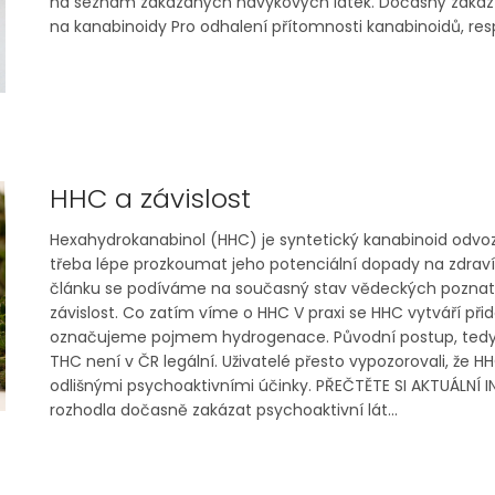
na seznam zakázaných návykových látek. Dočasný zákaz má p
na kanabinoidy Pro odhalení přítomnosti kanabinoidů, resp.
HHC a závislost
Hexahydrokanabinol (HHC) je syntetický kanabinoid odvoze
třeba lépe prozkoumat jeho potenciální dopady na zdraví,
článku se podíváme na současný stav vědeckých poznatk
závislost. Co zatím víme o HHC V praxi se HHC vytváří př
označujeme pojmem hydrogenace. Původní postup, tedy 
THC není v ČR legální. Uživatelé přesto vypozorovali, že H
odlišnými psychoaktivními účinky. PŘEČTĚTE SI AKTUÁLNÍ
rozhodla dočasně zakázat psychoaktivní lát...