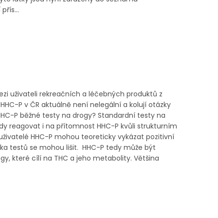
řís...
zi uživateli rekreačních a léčebných produktů z
 HHC-P v ČR aktuálně není nelegální a kolují otázky
 HHC-P běžné testy na drogy? Standardní testy na
dy reagovat i na přítomnost HHC-P kvůli strukturním
ivatelé HHC-P mohou teoreticky vykázat pozitivní
ifika testů se mohou lišit. HHC-P tedy může být
y, které cílí na THC a jeho metabolity. Většina