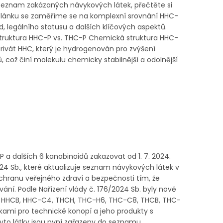
 seznam zakázaných návykových látek, přečtěte si
lánku se zaměříme se na komplexní srovnání HHC-
d, legálního statusu a dalších klíčových aspektů.
 struktura HHC-P vs. THC-P Chemická struktura HHC-
erivát HHC, který je hydrogenován pro zvýšení
, což činí molekulu chemicky stabilnější a odolnější
P a dalších 6 kanabinoidů zakazovat od 1. 7. 2024.
2024 Sb., které aktualizuje seznam návykových látek v
 ochranu veřejného zdraví a bezpečnosti tím, že
ání. Podle Nařízení vlády č. 176/2024 Sb. byly nově
8, HHCB, HHC-C4, THCH, THC-H6, THC-C8, THCB, THC-
mkami pro technické konopí a jeho produkty s
Tyto látky jsou nyní zařazeny do seznamu