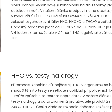
složku konopí. Avšak novější kanabinoid na trhu známý j
detekce z moči. V našem článku si odpovíme na otázku, j
v moči. PŘEČTĚTE SI AKTUÁLNÍ INFORMACE O ZÁKAZU HHC -
zakázat psychoaktivní látky HHC, HHC-O a THC-P a zařad
Dočasný zákaz má platit od 1. 3. 2024 do 1. 1. 2025. HHC j
Vzhledem k tomu, že ale v ČR není THC legální, jako zákl
THC ...
HHC vs. testy na drogy
Přítomnost kanabinoidů, nejčastěji THC, v organismu se b
moči. S těmito testy se setkáte například při policejních
– může způsobit, že testem neprojdete? V našem článku s
testy na drogy a co to znamená pro uživatele produktů
ZÁKAZU HHC - Česká vláda se rozhodla dočasně zakázat ps