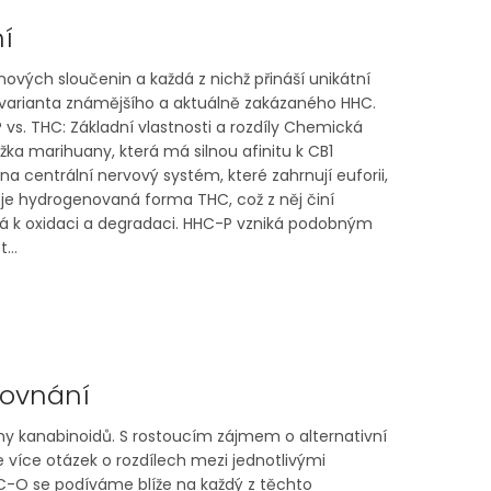
í
nových sloučenin a každá z nichž přináší unikátní
, varianta známějšího a aktuálně zakázaného HHC.
s. THC: Základní vlastnosti a rozdíly Chemická
žka marihuany, která má silnou afinitu k CB1
 centrální nervový systém, které zahrnují euforii,
je hydrogenovaná forma THC, což z něj činí
lná k oxidaci a degradaci. HHC-P vzniká podobným
...
rovnání
iny kanabinoidů. S rostoucím zájmem o alternativní
e více otázek o rozdílech mezi jednotlivými
C-O se podíváme blíže na každý z těchto