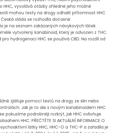
ako HHC, vyvolává otázky ohledně jeho možné
estli mohou testy na drogy odhalit přítomnost HHC
 Česká vláda se rozhodla dočasně
ila je na seznam zakázaných návykových látek.
e uměle vytvořený kanabinoid, který je odvozen z THC.
ad pro hydrogenaci HHC se používá CBD. Na rozdíl od
ěžně zjišťuje pomocí testů na drogy ze slin nebo
 kontrolách. Jak je to ale s novým kanabinoidem HHC
e pokusíme podrobněji rozkrýt, jak HHC ovlivňuje
 s obsahem HHC. PŘEČTĚTE SI AKTUÁLNÍ INFORMACE O
ychoaktivní látky HHC, HHC-O a THC-P a zařadila je