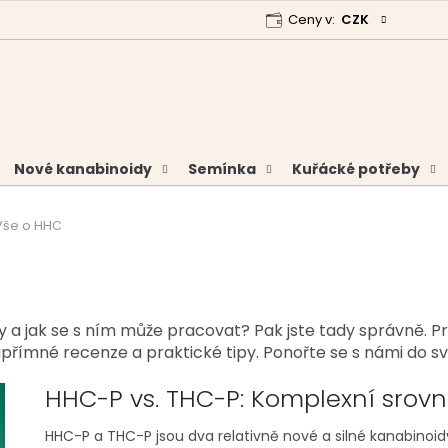
Ceny v:
CZK
 program
Garance vrácení peněz
Analýzy a certifikáty
Nové kanabinoidy
Semínka
Kuřácké potřeby
Vše o HHC
ky a jak se s ním může pracovat? Pak jste tady správně.
upřímné recenze a praktické tipy. Ponořte se s námi do sv
HHC-P vs. THC-P: Komplexní srov
HHC-P a THC-P jsou dva relativně nové a silné kanabinoid