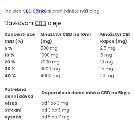
Pro více 
CBD účinků
 si prohlédněte náš blog.
Dávkování
CBD
oleje
Koncentrace
Množství CBD na 10ml
Množství CBD 
CBD (%)
(mg)
kapce (mg)
5 %
500 mg
2,5 mg
10 %
1000 mg
5 mg
20 %
2000 mg
10 mg
30 %
3000 mg
15 mg
40 %
4000 mg
20 mg
Potřebná
Doporučená denní dávka CBD
na 5kg vá
denní dávka
Nízká
od 1 do 3 mg
Střední
od 3 do 5 mg
Vysoká
od 5 do 7 mg