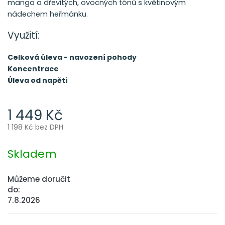
manga a dřevitých, ovocných tónů s květinovým
nádechem heřmánku.
Využití:
Celková úleva - navození pohody
Koncentrace
Úleva od napětí
1 449 Kč
1 198 Kč bez DPH
Měrná
cena:
Skladem
Můžeme doručit
do:
7.8.2026