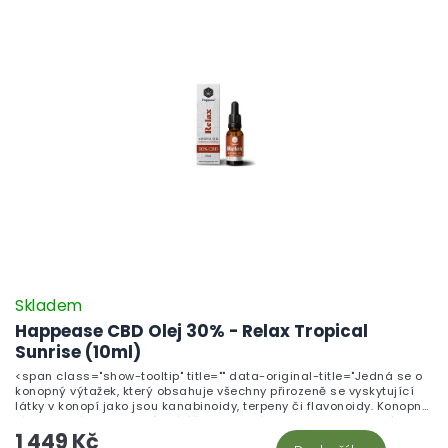
Využití: VypjetíBolestCelková úleva - navození pohody
Skladem
Happease CBD Olej 30% - Relax Tropical
Sunrise (10ml)
<span class="show-tooltip" title="" data-original-title="Jedná se o
konopný výtažek, který obsahuje všechny přirozeně se vyskytující
látky v konopí jako jsou kanabinoidy, terpeny či flavonoidy. Konopné
látky navzájem posilují své účinky, jedná se o tzv. doprovodný efekt.
1 449 Kč
Kanabinoidy Kanabinoidy jsou&hellip;">Fullspectrum CBD olej Relax