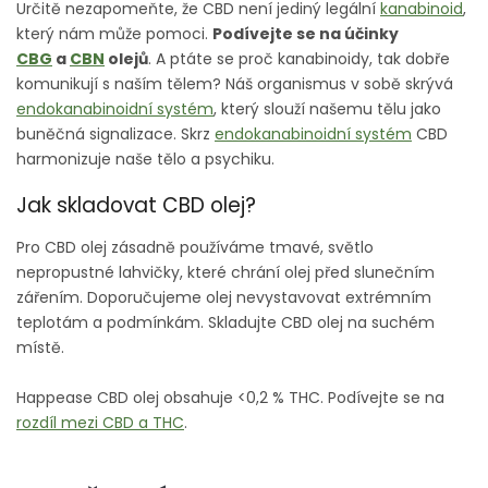
Určitě nezapomeňte, že CBD není jediný legální
kanabinoid
,
který nám může pomoci.
Podívejte se na účinky
CBG
a
CBN
olejů
.
A ptáte se proč kanabinoidy, tak dobře
komunikují s naším tělem? Náš organismus v sobě skrývá
endokanabinoidní systém
, který slouží našemu tělu jako
buněčná signalizace. Skrz
endokanabinoidní systém
CBD
harmonizuje naše tělo a psychiku.
Jak skladovat CBD olej?
Pro CBD olej zásadně používáme tmavé, světlo
nepropustné lahvičky, které chrání olej před slunečním
zářením. Doporučujeme olej nevystavovat extrémním
teplotám a podmínkám. Skladujte CBD olej na suchém
místě.
Happease CBD olej obsahuje <0,2 % THC.
Podívejte se na
rozdíl mezi CBD a THC
.