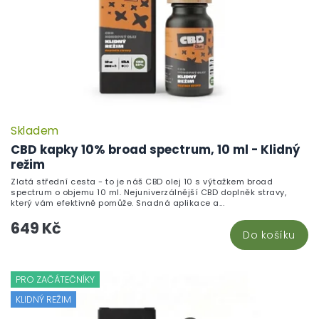
Skladem
CBD kapky 10% broad spectrum, 10 ml - Klidný
režim
Zlatá střední cesta - to je náš CBD olej 10 s výtažkem broad
spectrum o objemu 10 ml. Nejuniverzálnější CBD doplněk stravy,
který vám efektivně pomůže. Snadná aplikace a...
649 Kč
Do košíku
PRO ZAČÁTEČNÍKY
KLIDNÝ REŽIM