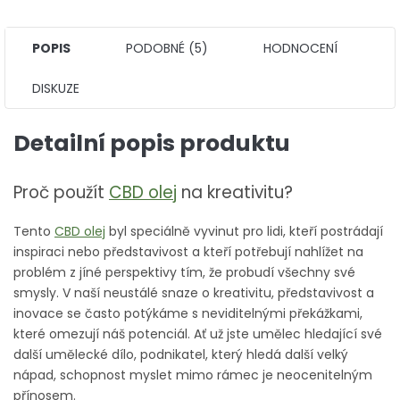
POPIS
PODOBNÉ (5)
HODNOCENÍ
DISKUZE
Detailní popis produktu
Proč použít
CBD olej
na kreativitu?
Tento
CBD olej
byl speciálně vyvinut pro lidi, kteří postrádají
inspiraci nebo představivost a kteří potřebují nahlížet na
problém z jíné perspektivy tím, že probudí všechny své
smysly. V naší neustálé snaze o kreativitu, představivost a
inovace se často potýkáme s neviditelnými překážkami,
které omezují náš potenciál. Ať už jste umělec hledající své
další umělecké dílo, podnikatel, který hledá další velký
nápad, schopnost myslet mimo rámec je neocenitelným
přínosem.