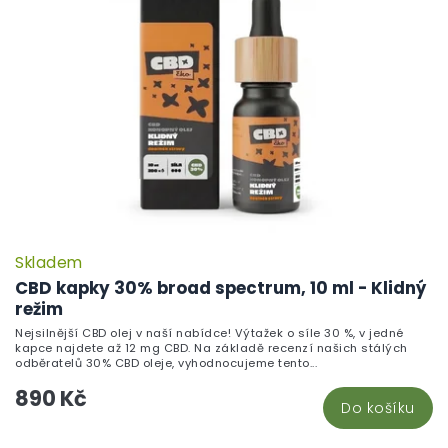
Skladem
P
h
CBD kapky 30% broad spectrum, 10 ml - Klidný
pr
režim
je
Nejsilnější CBD olej v naší nabídce! Výtažek o síle 30 %, v jedné
5,
kapce najdete až 12 mg CBD. Na základě recenzí našich stálých
z
odběratelů 30% CBD oleje, vyhodnocujeme tento...
5
890 Kč
hv
Do košíku