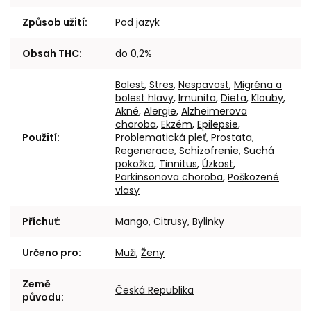
Způsob užití
:
Pod jazyk
Obsah THC
:
do 0,2%
Bolest
,
Stres
,
Nespavost
,
Migréna a
bolest hlavy
,
Imunita
,
Dieta
,
Klouby
,
Akné
,
Alergie
,
Alzheimerova
choroba
,
Ekzém
,
Epilepsie
,
Použití
:
Problematická pleť
,
Prostata
,
Regenerace
,
Schizofrenie
,
Suchá
pokožka
,
Tinnitus
,
Úzkost
,
Parkinsonova choroba
,
Poškozené
vlasy
Příchuť
:
Mango
,
Citrusy
,
Bylinky
Určeno pro
:
Muži
,
Ženy
Země
Česká Republika
původu
: