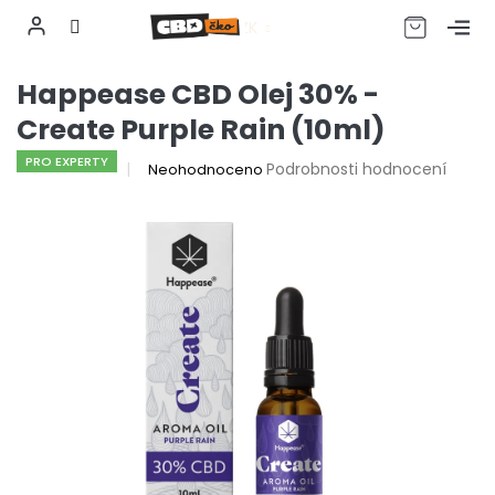
CZK
Přejít
Happease CBD Olej 30% -
na
obsah
Create Purple Rain (10ml)
PRO EXPERTY
Průměrné
Podrobnosti hodnocení
Neohodnoceno
hodnocení
produktu
je
0,0
z
5
hvězdiček.