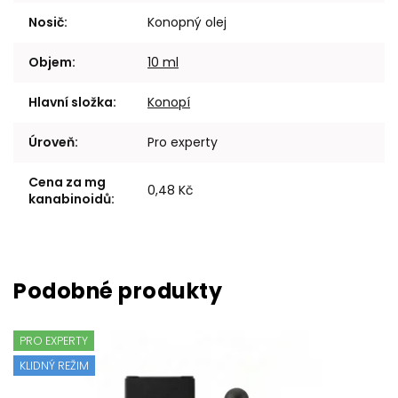
Nosič
:
Konopný olej
Objem
:
10 ml
Hlavní složka
:
Konopí
Úroveň
:
Pro experty
Cena za mg
0,48 Kč
kanabinoidů
:
PRO EXPERTY
KLIDNÝ REŽIM