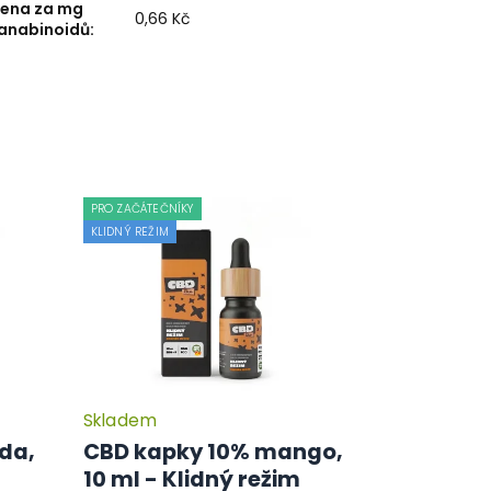
ena za mg
0,66 Kč
anabinoidů
:
PRO ZAČÁTEČNÍKY
KLIDNÝ REŽIM
Skladem
Průměrné
hodnocení
da,
CBD kapky 10% mango,
produktu
10 ml - Klidný režim
je