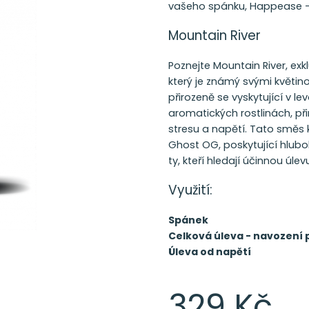
vašeho spánku, Happease – 
Mountain River
Poznejte Mountain River, ex
který je známý svými květino
přirozeně se vyskytující v l
aromatických rostlinách, přin
stresu a napětí. Tato směs
Ghost OG, poskytující hlubok
ty, kteří hledají účinnou úl
Využití:
Spánek
Celková úleva - navození
Úleva od napětí
329 Kč