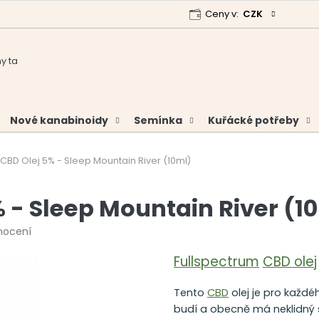
Ceny v:
CZK
 program
Garance vrácení peněz
Analýzy a certifikáty
Nové kanabinoidy
Semínka
Kuřácké potřeby
BD Olej 5% - Sleep Mountain River (10ml)
 - Sleep Mountain River (1
nocení
Fullspectrum
CBD olej
Tento
CBD
olej je pro každ
budí a obecně má neklidný s