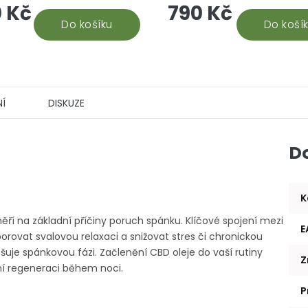
 Kč
790 Kč
BD v jedné kapce. Vysoká
naznačují, že napomáhá tv
a je zaručena CO2...
Do košíku
melatoninu a dokáže...
Do koší
Í
DISKUZE
D
K
ří na základní příčiny poruch spánku. Klíčové spojení mezi
E
ovat svalovou relaxaci a snižovat stres či chronickou
uje spánkovou fázi. Začlenění CBD oleje do vaší rutiny
Z
lní regeneraci během noci.
P