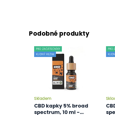
PRO ZAČÁTEČNÍKY
PRO 
KLIDNÝ REŽIM
KLID
Skladem
Skl
CBD kapky 5% broad
CBD
spectrum, 10 ml -
spe