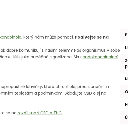
P
kanabinoid
, který nám může pomoci.
Podívejte se na
U
 tak dobře komunikují s naším tělem? Náš organismus v sobě
našemu tělu jako buněčná signalizace. Skrz
endokanabinoidní
Z
p
N
epropustné lahvičky, které chrání olej před slunečním
O
émním teplotám a podmínkám. Skladujte CBD olej na
H
jte se na
rozdíl mezi CBD a THC
.
Ú