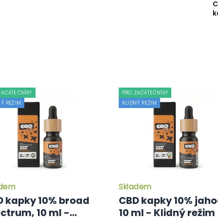
C
k
ZAČÁTEČNÍKY
PRO ZAČÁTEČNÍKY
NÝ REŽIM
KLIDNÝ REŽIM
adem
Skladem
 kapky 10% broad
CBD kapky 10% jaho
ctrum, 10 ml -
10 ml - Klidný režim