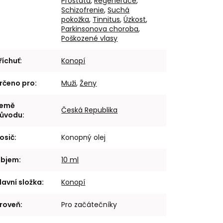
Prostata
,
Regenerace
,
Schizofrenie
,
Suchá
pokožka
,
Tinnitus
,
Úzkost
,
Parkinsonova choroba
,
Poškozené vlasy
říchuť
:
Konopí
rčeno pro
:
Muži
,
Ženy
emě
Česká Republika
ůvodu
:
osič
:
Konopný olej
bjem
:
10 ml
lavní složka
:
Konopí
roveň
:
Pro začátečníky