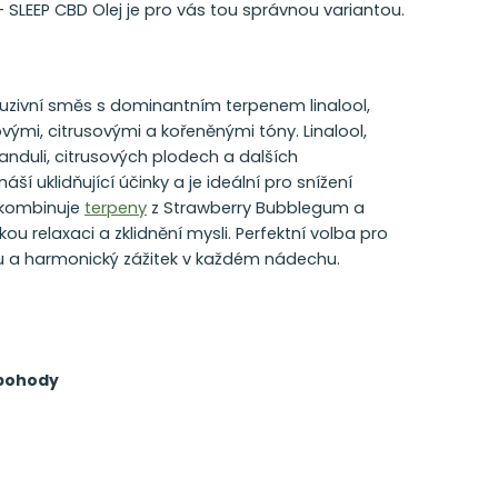
SLEEP CBD Olej je pro vás tou správnou variantou.
kluzivní směs s dominantním terpenem linalool,
vými, citrusovými a kořeněnými tóny. Linalool,
evanduli, citrusových plodech a dalších
áší uklidňující účinky a je ideální pro snížení
 kombinuje
terpeny
z Strawberry Bubblegum a
ou relaxaci a zklidnění mysli. Perfektní volba pro
evu a harmonický zážitek v každém nádechu.
 pohody