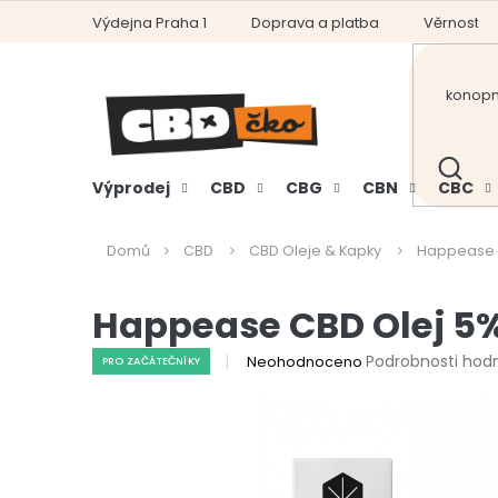
Přejít
Výdejna Praha 1
Doprava a platba
Věrnostní
na
obsah
HLEDAT
Výprodej
CBD
CBG
CBN
CBC
Domů
CBD
CBD Oleje & Kapky
Happease C
Happease CBD Olej 5%
Průměrné
Podrobnosti hod
Neohodnoceno
PRO ZAČÁTEČNÍKY
hodnocení
produktu
je
0,0
z
5