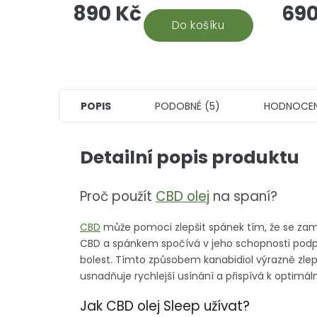
890 Kč
690
stálých odběratelů 30% CBD oleje,
8 mg C
vyhodnocujeme tento...
Do košíku
kvalit
POPIS
PODOBNÉ (5)
HODNOCEN
Detailní popis produktu
Proč použít
CBD olej
na spaní?
CBD
může pomoci zlepšit spánek tím, že se zamě
CBD a spánkem spočívá v jeho schopnosti podpor
bolest. Tímto způsobem kanabidiol výrazně zlepš
usnadňuje rychlejší usínání a přispívá k optimá
Jak CBD olej Sleep užívat?