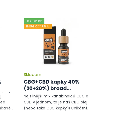
PRO EXPERTY
ENERGICKÝ REŽIM
Skladem
Průměrné
hodnocení
%
CBG+CBD kapky 40%
produktu
(20+20%) broad
je
oční
spectrum, 10 ml -
5,0
j
Nejsilnější mix kanabinoidů CBG a
z
Energický režim
řed
CBD v jednom, to je náš CBG olej
5
těkané
(nebo také CBG kapky)! Unikátní
hvězdiček.
e
konopný doplněk stravy, který