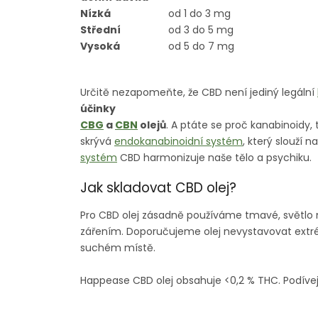
Nízká
od 1 do 3 mg
Střední
od 3 do 5 mg
Vysoká
od 5 do 7 mg
Určitě nezapomeňte, že CBD není jediný legální
účinky
CBG
a
CBN
olejů
.
A ptáte se proč kanabinoidy,
skrývá
endokanabinoidní systém
, který slouží 
systém
CBD harmonizuje naše tělo a psychiku.
Jak skladovat CBD olej?
Pro CBD olej zásadně používáme tmavé, světlo n
zářením. Doporučujeme olej nevystavovat extr
suchém místě.
Happease CBD olej obsahuje <0,2 % THC.
Podíve