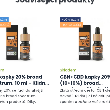
REŽIM
NOČNÍ REŽIM
ROČILÉ
PRO POKROČILÉ
em
Skladem
kapky 20% broad
CBN+CBD kapky 20
trum, 10 ml - Klidný
(10+10%) broad
m
spectrum, 10 ml - N
j 20% se řadí do silnější
Zlatá střední cesta. CBN ole
režim
rie broad spectrum
navodí uklidňující náladu p
ých produktů. Díky
spaním a zažene vaše roz
čnému složení obsahuje až
myšlenky. Předběžné studi