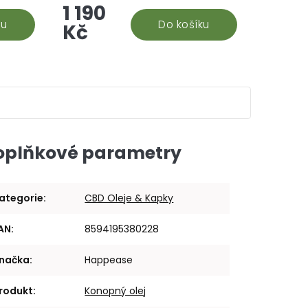
1 190
orbě
vám pomůže se soustředit,
ku
kvalitně regenerovat a...
Do košíku
Kč
oplňkové parametry
ategorie
:
CBD Oleje & Kapky
AN
:
8594195380228
načka
:
Happease
rodukt
:
Konopný olej