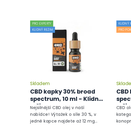
PRO EXPERTY
KLIDNÝ 
KLIDNÝ REŽIM
PRO POK
Skladem
Sklad
Průměrné
hodnocení
CBD kapky 30% broad
CBD 
produktu
spectrum, 10 ml - Klidný
spec
je
režim
reži
5,0
Nejsilnější CBD olej v naší
CBD ole
z
nabídce! Výtažek o síle 30 %, v
katego
5
jedné kapce najdete až 12 mg
konopn
hvězdiček.
CBD. Na základě recenzí našich
výjime