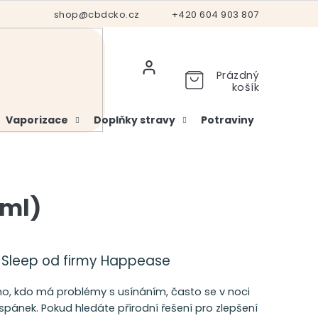
Hodnocení obchodu
shop@cbdcko.cz
Vrácení a reklamace
+420 604 903 807
Ověření věku
Prázdný
košík
Vaporizace
Doplňky stravy
Potraviny
Kosme
0ml)
Sleep od firmy Happease
ého, kdo má problémy s usínáním, často se v noci
pánek. Pokud hledáte přírodní řešení pro zlepšení