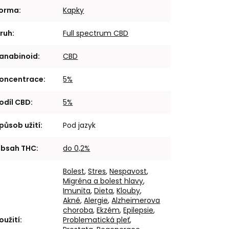
orma
:
Kapky
ruh
:
Full spectrum CBD
anabinoid
:
CBD
oncentrace
:
5%
odíl CBD
:
5%
působ užití
:
Pod jazyk
bsah THC
:
do 0,2%
Bolest
,
Stres
,
Nespavost
,
Migréna a bolest hlavy
,
Imunita
,
Dieta
,
Klouby
,
Akné
,
Alergie
,
Alzheimerova
choroba
,
Ekzém
,
Epilepsie
,
oužití
:
Problematická pleť
,