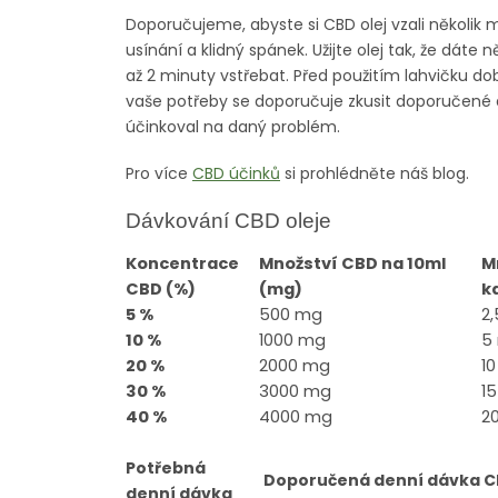
Doporučujeme, abyste si CBD olej vzali několik m
usínání a klidný spánek. Užijte olej tak, že dáte
až 2 minuty vstřebat. Před použitím lahvičku d
vaše potřeby se doporučuje zkusit doporučené 
účinkoval na daný problém.
Pro více
CBD účinků
si prohlédněte náš blog.
Dávkování CBD oleje
Koncentrace
Množství CBD na 10ml
M
CBD (%)
(mg)
k
5 %
500 mg
2
10 %
1000 mg
5
20 %
2000 mg
1
30 %
3000 mg
1
40 %
4000 mg
2
Potřebná
Doporučená denní dávka 
denní dávka