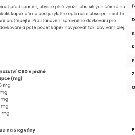
F
inut před spaním, abyste plně využili jeho silných účinků na
 několik kapek přímo pod jazyk. Pro optimální absorpci nechte 1
D
obře protřepejte. Pro stanovení správného dávkování pro
dávkování a poté počet kapek navyšovat tak, aby vám olej
K
K
P
nožství CBD v jedné
Z
apce (mg)
,5 mg
O
 mg
0 mg
5 mg
0 mg
P
CBD
na 5 kg váhy