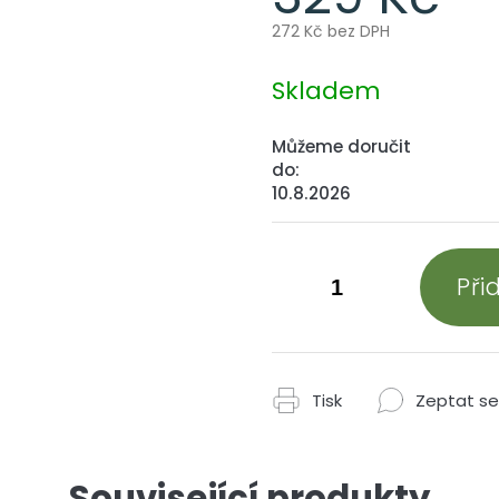
272 Kč bez DPH
Měrná
cena:
Skladem
Můžeme doručit
do:
10.8.2026
Při
Tisk
Zeptat se
Související produkty