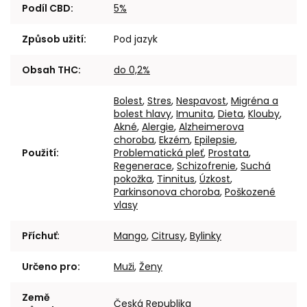
Podíl CBD
:
5%
Způsob užití
:
Pod jazyk
Obsah THC
:
do 0,2%
Bolest
,
Stres
,
Nespavost
,
Migréna a
bolest hlavy
,
Imunita
,
Dieta
,
Klouby
,
Akné
,
Alergie
,
Alzheimerova
choroba
,
Ekzém
,
Epilepsie
,
Použití
:
Problematická pleť
,
Prostata
,
Regenerace
,
Schizofrenie
,
Suchá
pokožka
,
Tinnitus
,
Úzkost
,
Parkinsonova choroba
,
Poškozené
vlasy
Příchuť
:
Mango
,
Citrusy
,
Bylinky
Určeno pro
:
Muži
,
Ženy
Země
Česká Republika