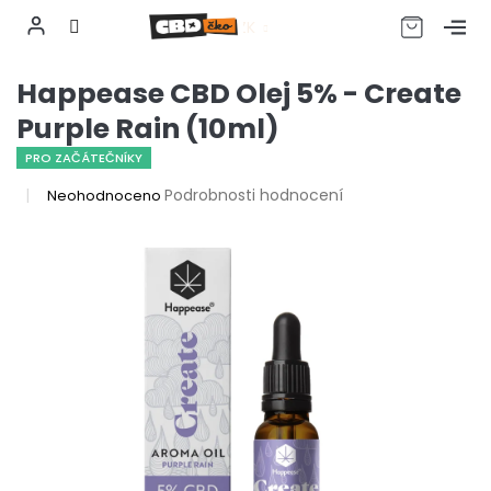
CZK
Přejít
Happease CBD Olej 5% - Create
na
obsah
Purple Rain (10ml)
PRO ZAČÁTEČNÍKY
Průměrné
Podrobnosti hodnocení
Neohodnoceno
hodnocení
produktu
je
0,0
z
5
hvězdiček.