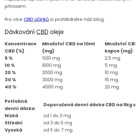
přínosem.
Pro více 
CBD účinků
 si prohlédněte náš blog.
Dávkování
CBD
oleje
Koncentrace
Množství CBD na 10ml
Množství CBD 
CBD (%)
(mg)
kapce (mg)
5 %
500 mg
2,5 mg
10 %
1000 mg
5 mg
20 %
2000 mg
10 mg
30 %
3000 mg
15 mg
40 %
4000 mg
20 mg
Potřebná
Doporučená denní dávka CBD
na 5kg vá
denní dávka
Nízká
od 1 do 3 mg
Střední
od 3 do 5 mg
Vysoká
od 5 do 7 mg