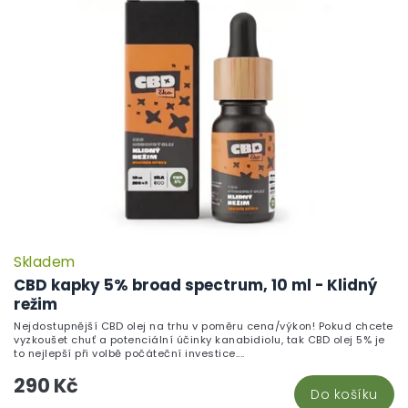
Skladem
CBD kapky 5% broad spectrum, 10 ml - Klidný
režim
Nejdostupnější CBD olej na trhu v poměru cena/výkon! Pokud chcete
vyzkoušet chuť a potenciální účinky kanabidiolu, tak CBD olej 5% je
to nejlepší při volbě počáteční investice....
290 Kč
Do košíku