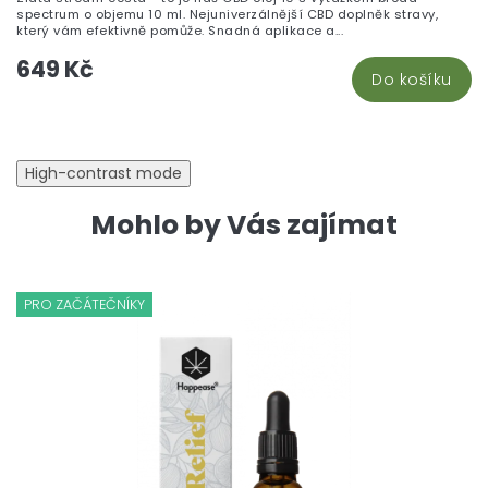
spectrum o objemu 10 ml. Nejuniverzálnější CBD doplněk stravy,
který vám efektivně pomůže. Snadná aplikace a...
649 Kč
Do košíku
High-contrast mode
Mohlo by Vás zajímat
PRO ZAČÁTEČNÍKY