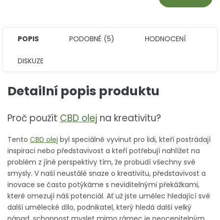
POPIS
PODOBNÉ (5)
HODNOCENÍ
DISKUZE
Detailní popis produktu
Proč použít
CBD olej
na kreativitu?
Tento
CBD olej
byl speciálně vyvinut pro lidi, kteří postrádají
inspiraci nebo představivost a kteří potřebují nahlížet na
problém z jíné perspektivy tím, že probudí všechny své
smysly. V naší neustálé snaze o kreativitu, představivost a
inovace se často potýkáme s neviditelnými překážkami,
které omezují náš potenciál. Ať už jste umělec hledající své
další umělecké dílo, podnikatel, který hledá další velký
nápad, schopnost myslet mimo rámec je neocenitelným