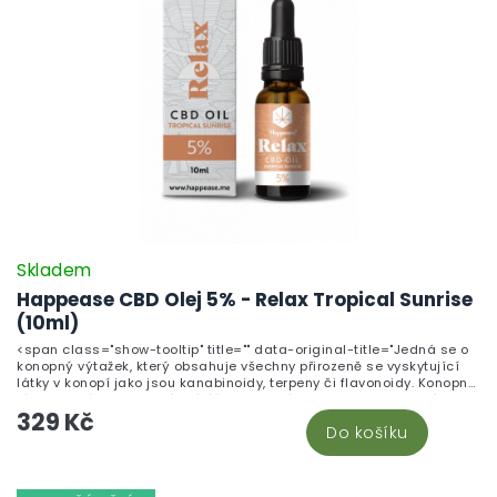
Skladem
Happease CBD Olej 5% - Relax Tropical Sunrise
(10ml)
<span class="show-tooltip" title="" data-original-title="Jedná se o
konopný výtažek, který obsahuje všechny přirozeně se vyskytující
látky v konopí jako jsou kanabinoidy, terpeny či flavonoidy. Konopné
látky navzájem posilují své účinky, jedná se o tzv. doprovodný efekt.
329 Kč
Kanabinoidy Kanabinoidy jsou&hellip;">Fullspectrum CBD olej Relax
Do košíku
od firmy Happease Tento CBD olej je vytvořen pro lidi, kteří si občas
rádi odpočinou a dají si relax. Ať už v kteroukoliv denní dobu nebo
po náročném dni. Představujeme vám přírodní řešení pro intenzivní
relaxaci, Happease – RELAX CBD olej je vytvořen, aby vám pomohl