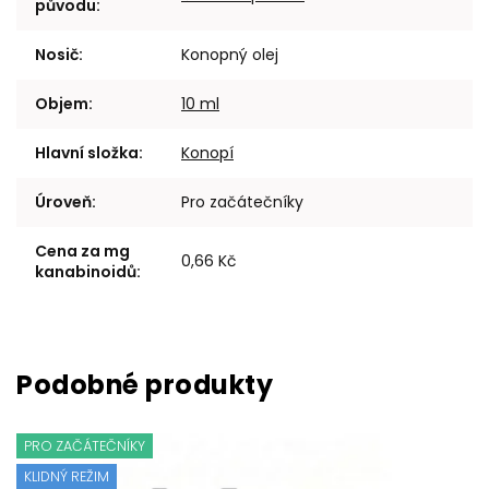
původu
:
Nosič
:
Konopný olej
Objem
:
10 ml
Hlavní složka
:
Konopí
Úroveň
:
Pro začátečníky
Cena za mg
0,66 Kč
kanabinoidů
:
PRO ZAČÁTEČNÍKY
KLIDNÝ REŽIM