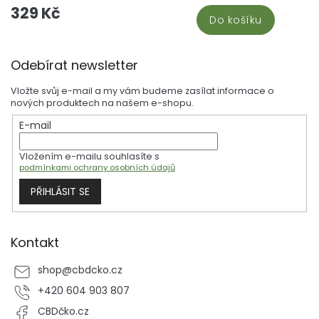
329 Kč
jedinečnou směs s dominantním terpenem pinen, který je
Do košíku
charakteristický ostrou, sladkou a borovicovou vůní. Pinen, přítomný
také ve výhoncích borovic a šalvěji, zlepšuje náladu a stimuluje
paměť a bdělost. Tato směs, inspirovaná Banana Kush, hybridem
Z
Skunk Haze a Ghost OG s mírně banánovým aroma, je ideální pro
Odebírat newsletter
zvýšení koncentrace a mentální ostrosti. Perfektní volba pro
á
povzbuzení energie a motivace. Využití: KoncentraceÚleva od
p
napětíCelková úleva - navození pohody
Vložte svůj e-mail a my vám budeme zasílat informace o
a
nových produktech na našem e-shopu.
t
E-mail
í
Vložením e-mailu souhlasíte s
podmínkami ochrany osobních údajů
PŘIHLÁSIT SE
Kontakt
shop
@
cbdcko.cz
+420 604 903 807
CBDčko.cz