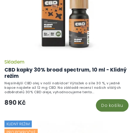
Skladem
P
h
CBD kapky 30% broad spectrum, 10 ml - Klidný
pr
režim
je
Nejsilnější CBD olej v naší nabídce! Výtažek o síle 30 %, v jedné
5,
kapce najdete až 12 mg CBD. Na základě recenzí našich stálých
z
odběratelů 30% CBD oleje, vyhodnocujeme tento...
5
890 Kč
hv
Do košíku
KLIDNÝ REŽIM
PRO POKROČILÉ