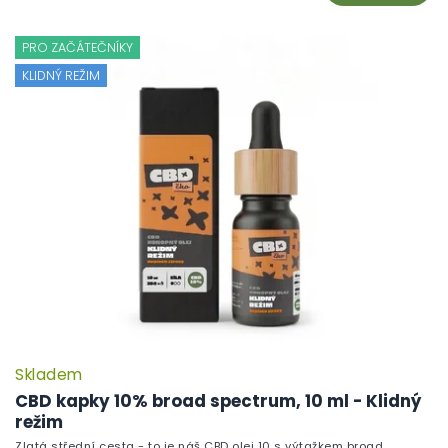
PRO ZAČÁTEČNÍKY
KLIDNÝ REŽIM
Skladem
CBD kapky 10% broad spectrum, 10 ml - Klidný
režim
Zlatá střední cesta - to je náš CBD olej 10 s výtažkem broad