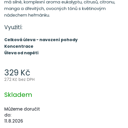
má silné, komplexní aroma eukalyptu, citrusů, citronu,
manga a dřevitých, ovocných tónů s květinovým
nádechem heřmánku.
Využití:
Celková úleva - navození pohody
Koncentrace
Úleva od napětí
329 Kč
272 Kč bez DPH
Měrná
cena:
Skladem
Můžeme doručit
do:
11.8.2026