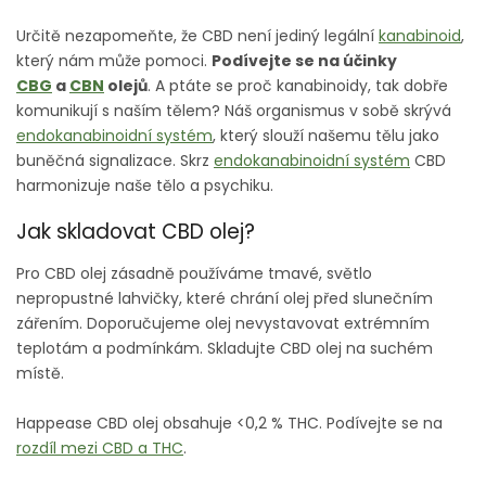
Určitě nezapomeňte, že CBD není jediný legální
kanabinoid
,
který nám může pomoci.
Podívejte se na účinky
CBG
a
CBN
olejů
.
A ptáte se proč kanabinoidy, tak dobře
komunikují s naším tělem? Náš organismus v sobě skrývá
endokanabinoidní systém
, který slouží našemu tělu jako
buněčná signalizace. Skrz
endokanabinoidní systém
CBD
harmonizuje naše tělo a psychiku.
Jak skladovat CBD olej?
Pro CBD olej zásadně používáme tmavé, světlo
nepropustné lahvičky, které chrání olej před slunečním
zářením. Doporučujeme olej nevystavovat extrémním
teplotám a podmínkám. Skladujte CBD olej na suchém
místě.
Happease CBD olej obsahuje <0,2 % THC.
Podívejte se na
rozdíl mezi CBD a THC
.