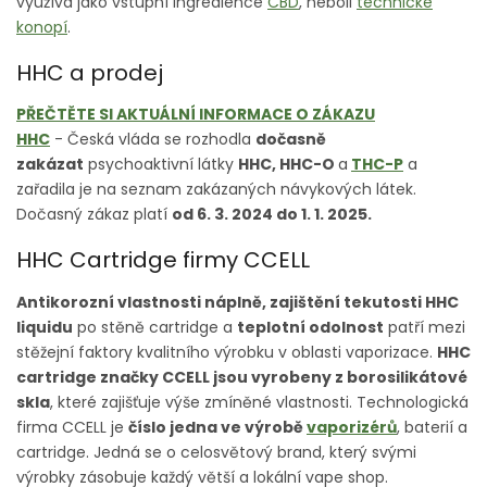
využívá jako vstupní ingredience
CBD
, neboli
technické
konopí
.
HHC a prodej
PŘEČTĚTE SI AKTUÁLNÍ INFORMACE O ZÁKAZU
HHC
- Česká vláda se rozhodla
dočasně
zakázat
psychoaktivní látky
HHC, HHC-O
a
THC-P
a
zařadila je na seznam zakázaných návykových látek.
Dočasný zákaz platí
od 6. 3. 2024 do 1. 1. 2025.
HHC Cartridge firmy CCELL
Antikorozní vlastnosti náplně, zajištění tekutosti HHC
liquidu
po stěně cartridge a
teplotní odolnost
patří mezi
stěžejní faktory kvalitního výrobku v oblasti vaporizace.
HHC
cartridge značky CCELL jsou vyrobeny z borosilikátové
skla
, které zajišťuje výše zmíněné vlastnosti. Technologická
firma CCELL je
číslo jedna ve výrobě
vaporizérů
, baterií a
cartridge. Jedná se o celosvětový brand, který svými
výrobky zásobuje každý větší a lokální vape shop.