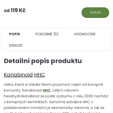
119 Kč
od
Detail
POPIS
PODOBNÉ (5)
HODNOCENÍ
DISKUZE
Detailní popis produktu
Kanabinoid
HHC
Látka, která si získala hlavní pozornost nejen od konopné
komunity. Kanabinoid
HHC
, celým názvem
hexahydrokanabinol se podle výzkumu z roku 2020 nachází
v konopných semínkách. Samotná extrakce HHC v
požadovaném množství je ekonomicky náročná, a tak se