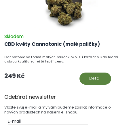
Skladem
CBD květy Cannatonic (malé paličky)
Cannatonic ve formě malých paliček okouzlí každého, kdo hledá
dobrou kvalitu za ještě lepší cenu.
249 Kč
Detail
Z
Odebírat newsletter
á
p
Vložte svůj e-mail a my vám budeme zasílat informace o
a
nových produktech na našem e-shopu.
t
E-mail
í