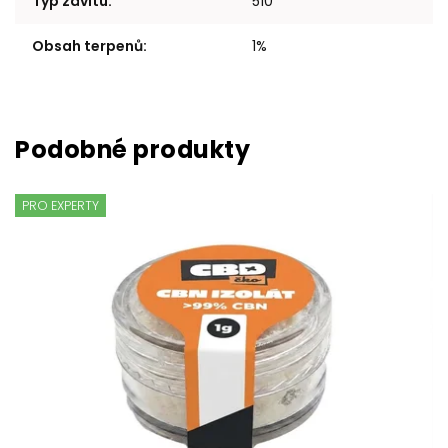
Typ závitu
:
510
Obsah terpenů
:
1%
PRO EXPERTY