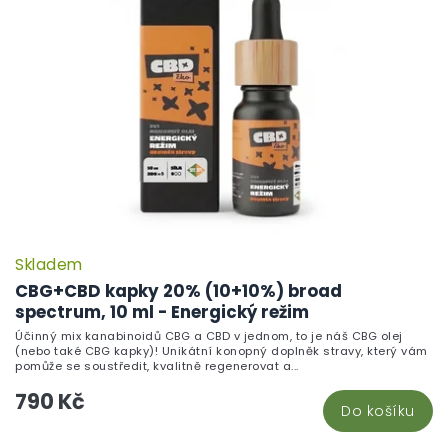
Skladem
CBG+CBD kapky 20% (10+10%) broad
spectrum, 10 ml - Energický režim
Účinný mix kanabinoidů CBG a CBD v jednom, to je náš CBG olej
(nebo také CBG kapky)! Unikátní konopný doplněk stravy, který vám
pomůže se soustředit, kvalitně regenerovat a...
790 Kč
Do košíku