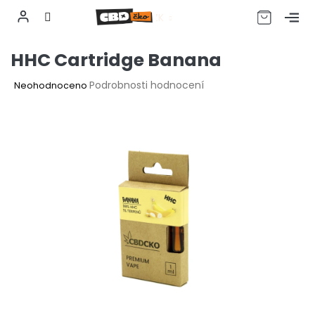
CZK
Přejít
HHC Cartridge Banana
na
obsah
Průměrné
Podrobnosti hodnocení
Neohodnoceno
hodnocení
produktu
je
0,0
z
5
hvězdiček.