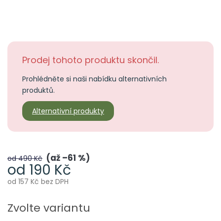
Prodej tohoto produktu skončil.
Prohlédněte si naši nabídku alternativních
produktů.
Alternativní produkty
až –61 %
od 490 Kč
od
190 Kč
od
157 Kč
bez DPH
Měrná
cena:
Zvolte variantu