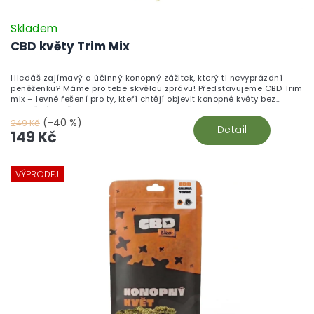
Skladem
CBD květy Trim Mix
Hledáš zajímavý a účinný konopný zážitek, který ti nevyprázdní
peněženku? Máme pro tebe skvělou zprávu! Představujeme CBD Trim
mix – levné řešení pro ty, kteří chtějí objevit konopné květy bez
zbytečného přepychu.
(-40 %)
249 Kč
Detail
149 Kč
VÝPRODEJ