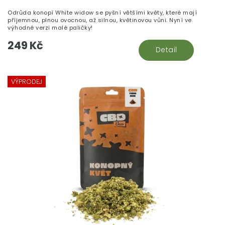
Odrůda konopí White widow se pyšní většími květy, které mají
příjemnou, plnou ovocnou, až silnou, květinovou vůni. Nyní ve
výhodné verzi malé paličky!
249 Kč
Detail
VÝPRODEJ