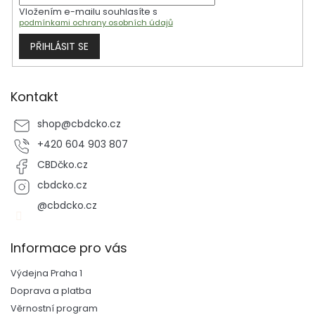
Vložením e-mailu souhlasíte s
podmínkami ochrany osobních údajů
PŘIHLÁSIT SE
Kontakt
shop
@
cbdcko.cz
+420 604 903 807
CBDčko.cz
cbdcko.cz
@cbdcko.cz
Informace pro vás
Výdejna Praha 1
Doprava a platba
Věrnostní program