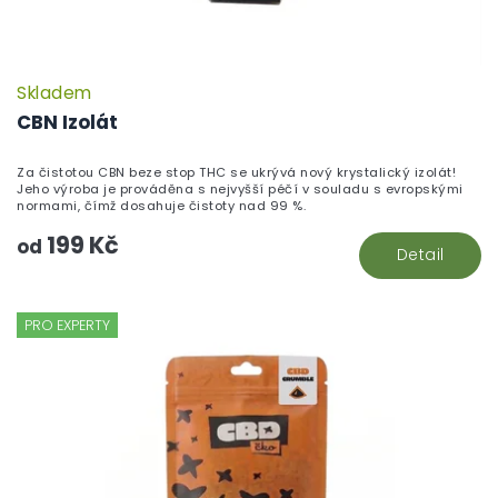
Skladem
CBN Izolát
Za čistotou CBN beze stop THC se ukrývá nový krystalický izolát!
Jeho výroba je prováděna s nejvyšší péčí v souladu s evropskými
normami, čímž dosahuje čistoty nad 99 %.
199 Kč
od
Detail
PRO EXPERTY