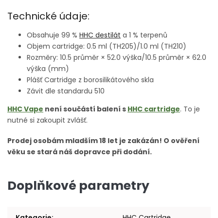
Technické údaje:
Obsahuje 99 %
HHC destilát
a 1 % terpenů
Objem cartridge: 0.5 ml (TH205)/1.0 ml (TH210)
Rozměry: 10.5 průměr × 52.0 výška/10.5 průměr × 62.0
výška (mm)
Plášť Cartridge z borosilikátového skla
Závit dle standardu 510
HHC Vape
není součástí balení s
HHC cartridge
. To je
nutné si zakoupit zvlášť.
Prodej osobám mladším 18 let je zakázán! O ověření
věku se stará náš dopravce při dodání.
Doplňkové parametry
Kategorie
:
HHC Cartridge