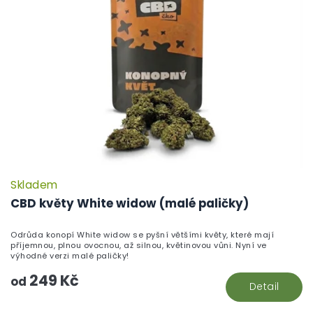
Skladem
P
h
CBD květy White widow (malé paličky)
pr
je
Odrůda konopí White widow se pyšní většími květy, které mají
5,
příjemnou, plnou ovocnou, až silnou, květinovou vůni. Nyní ve
z
výhodné verzi malé paličky!
5
249 Kč
hv
od
Detail