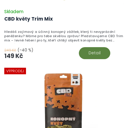
Skladem
CBD květy Trim Mix
Hledáš zajímavý a účinný konopný zážitek, který ti nevyprázdní
peněženku? Máme pro tebe skvělou zprávu! Představujeme CBD Trim
mix – levné řešení pro ty, kteří chtějí objevit konopné květy bez
zbytečného přepychu.
(-40 %)
249 Kč
Detail
149 Kč
VÝPRODEJ