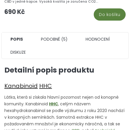
CBD v jedné kapce. Vysoká kvalita je zaručena CO2...
690 Kč
Do košíku
POPIS
PODOBNÉ (5)
HODNOCENÍ
DISKUZE
Detailní popis produktu
Kanabinoid
HHC
Látka, která si získala hlavní pozornost nejen od konopné
komunity. Kanabinoid
HHC
, celým názvem
hexahydrokanabinol se podle výzkumu z roku 2020 nachází
v konopných semínkách. Samotná extrakce HHC v
požadovaném množství je ekonomicky náročná, a tak se