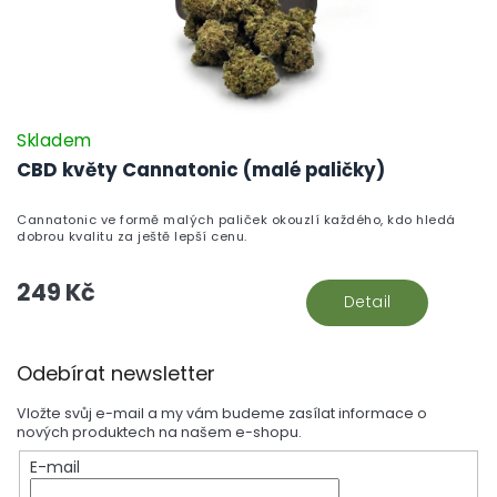
Skladem
CBD květy Cannatonic (malé paličky)
Cannatonic ve formě malých paliček okouzlí každého, kdo hledá
dobrou kvalitu za ještě lepší cenu.
249 Kč
Detail
Z
Odebírat newsletter
á
p
Vložte svůj e-mail a my vám budeme zasílat informace o
a
nových produktech na našem e-shopu.
t
E-mail
í