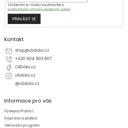
Vložením e-mailu souhlasíte s
podmínkami ochrany osobních údajů
PŘIHLÁSIT SE
Kontakt
shop
@
cbdcko.cz
+420 604 903 807
CBDčko.cz
cbdcko.cz
@cbdcko.cz
Informace pro vás
Výdejna Praha 1
Doprava a platba
Věrnostní program