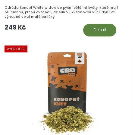
Odrůda konopí White widow se pyšní většími květy, které mají
příjemnou, plnou ovocnou, až silnou, květinovou vůni. Nyní ve
výhodné verzi malé paličky!
249 Kč
Detail
VÝPRODEJ