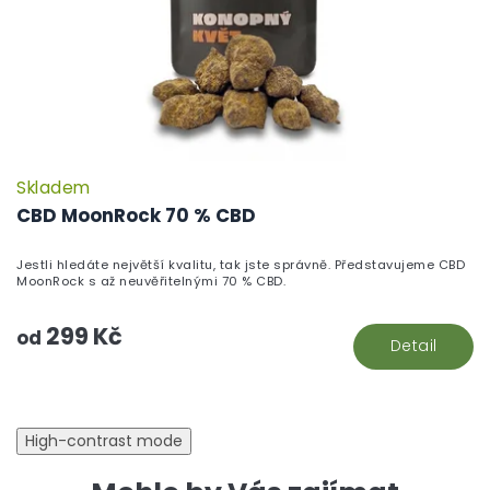
Skladem
P
h
CBD MoonRock 70 % CBD
pr
je
Jestli hledáte největší kvalitu, tak jste správně. Představujeme CBD
5,
MoonRock s až neuvěřitelnými 70 % CBD.
z
5
299 Kč
hv
od
Detail
High-contrast mode