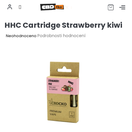
CZK
Přejít
HHC Cartridge Strawberry kiwi
na
obsah
Průměrné
Podrobnosti hodnocení
Neohodnoceno
hodnocení
produktu
je
0,0
z
5
hvězdiček.