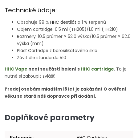
Technické údaje:
Obsahuje 99 %
HHC destilát
a 1 % terpenů
Objem cartridge: 0.5 ml (TH205)/1.0 ml (TH210)
Rozměry: 10.5 průměr × 52.0 výška/10.5 průměr × 62.0
výška (mm)
Plášť Cartridge z borosilikátového skla
Závit dle standardu 510
HHC Vape
není součástí balení s
HHC cartridge
. To je
nutné si zakoupit zvlášť.
Prodej osobám mladším 18 let je zakázán! O ověření
věku se stará náš dopravce při dodání.
Doplňkové parametry
Kategorie
:
HHC Cartridge