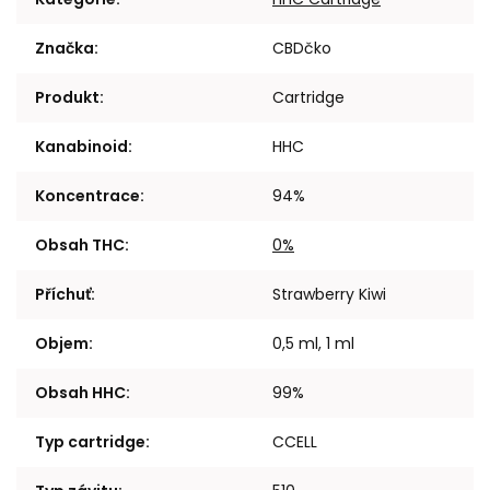
Značka
:
CBDčko
Produkt
:
Cartridge
Kanabinoid
:
HHC
Koncentrace
:
94%
Obsah THC
:
0%
Příchuť
:
Strawberry Kiwi
Objem
:
0,5 ml, 1 ml
Obsah HHC
:
99%
Typ cartridge
:
CCELL