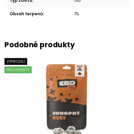
Typ závitu
:
510
Obsah terpenů
:
1%
VÝPRODEJ
PRO EXPERTY