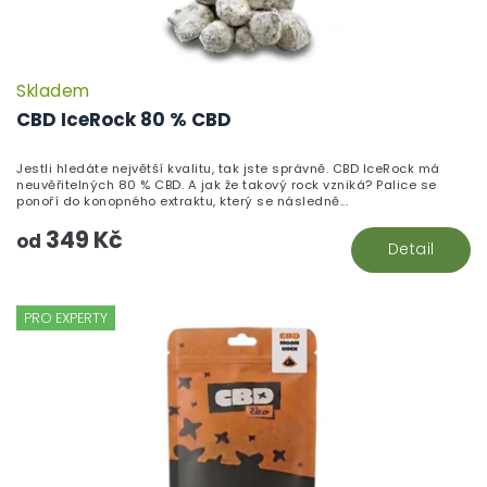
Skladem
P
h
CBD IceRock 80 % CBD
pr
je
Jestli hledáte největší kvalitu, tak jste správně. CBD IceRock má
5,
neuvěřitelných 80 % CBD. A jak že takový rock vzniká? Palice se
z
ponoří do konopného extraktu, který se následně...
5
349 Kč
hv
od
Detail
PRO EXPERTY