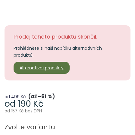
Prodej tohoto produktu skončil.
Prohlédněte si naši nabídku alternativních
produktů.
Alternativní produkty
až –61 %
od 499 Kč
od
190 Kč
od
157 Kč
bez DPH
Měrná
cena:
Zvolte variantu