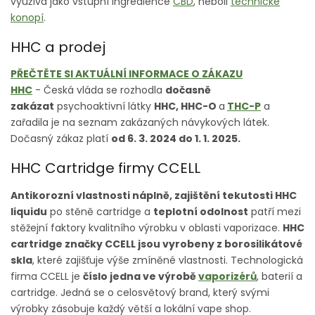
využívá jako vstupní ingredience
CBD
, neboli
technické
konopí
.
HHC a prodej
PŘEČTĚTE SI AKTUÁLNÍ INFORMACE O ZÁKAZU
HHC
- Česká vláda se rozhodla
dočasně
zakázat
psychoaktivní látky
HHC, HHC-O
a
THC-P
a
zařadila je na seznam zakázaných návykových látek.
Dočasný zákaz platí
od 6. 3. 2024 do 1. 1. 2025.
HHC Cartridge firmy CCELL
Antikorozní vlastnosti náplně, zajištění tekutosti HHC
liquidu
po stěně cartridge a
teplotní odolnost
patří mezi
stěžejní faktory kvalitního výrobku v oblasti vaporizace.
HHC
cartridge značky CCELL jsou vyrobeny z borosilikátové
skla
, které zajišťuje výše zmíněné vlastnosti. Technologická
firma CCELL je
číslo jedna ve výrobě
vaporizérů
, baterií a
cartridge. Jedná se o celosvětový brand, který svými
výrobky zásobuje každý větší a lokální vape shop.