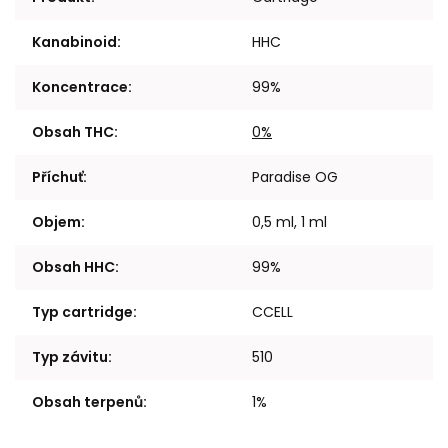
Kanabinoid
:
HHC
Koncentrace
:
99%
Obsah THC
:
0%
Příchuť
:
Paradise OG
Objem
:
0,5 ml, 1 ml
Obsah HHC
:
99%
Typ cartridge
:
CCELL
Typ závitu
:
510
Obsah terpenů
:
1%