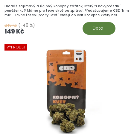
Hledáš zajímavý a účinný konopný zážitek, který ti nevyprázdní
peněženku? Máme pro tebe skvělou zprávu! Představujeme CBD Trim
mix – levné řešení pro ty, kteří chtějí objevit konopné květy bez
zbytečného přepychu.
(-40 %)
249 Kč
Detail
149 Kč
VÝPRODEJ