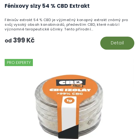
Fénixovy slzy 54 % CBD Extrakt
Fénixův extrakt 54 % CBD je výjimečný konopný extrakt známý pro
svůj vysoký obsah kanabinoidů, především CBD, které nabízí
významné terapeutické účinky. Tento přírodní...
399 Kč
od
Detail
PRO EXPERTY