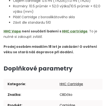
Objem cartridge: 0.5 ml (TH205)/1.0 ml (TH210)
Rozměry: 10.5 průměr × 52.0 výška/10.5 průměr × 62.0
výška (mm)
Plášť Cartridge z borosilikátového skla
Závit dle standardu 510
HHC Vape
není součástí balení s
HHC cartridge
. To je
nutné si zakoupit zvlášť.
Prodej osobám mladším 18 let je zakázán! O ověření
věku se stará náš dopravce při dodání.
Doplňkové parametry
Kategorie
:
HHC Cartridge
Značka
:
CBDčko
Produkt
:
Cartridge