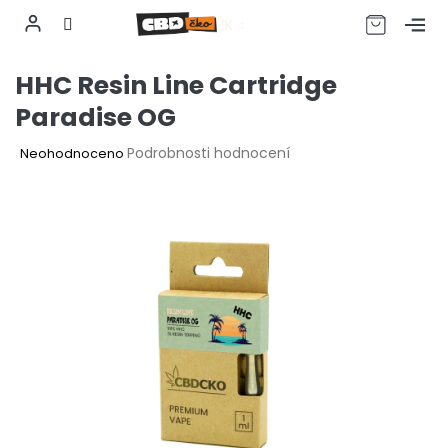
CZK
Přejít
HHC Resin Line Cartridge
na
obsah
Paradise OG
Průměrné
Podrobnosti hodnocení
Neohodnoceno
hodnocení
produktu
je
0,0
z
5
hvězdiček.