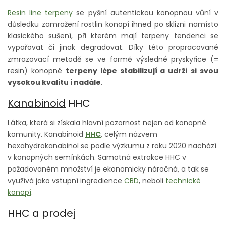
Resin line terpeny
se pyšní autentickou konopnou vůní v
důsledku zamražení rostlin konopí ihned po sklizni namísto
klasického sušení, při kterém mají terpeny tendenci se
vypařovat či jinak degradovat. Díky této propracované
zmrazovací metodě se ve formě výsledné pryskyřice (=
resin) konopné
terpeny lépe stabilizují a udrží si svou
vysokou kvalitu i nadále
.
Kanabinoid
HHC
Látka, která si získala hlavní pozornost nejen od konopné
komunity. Kanabinoid
HHC
, celým názvem
hexahydrokanabinol se podle výzkumu z roku 2020 nachází
v konopných semínkách. Samotná extrakce HHC v
požadovaném množství je ekonomicky náročná, a tak se
využívá jako vstupní ingredience
CBD
, neboli
technické
konopí
.
HHC a prodej