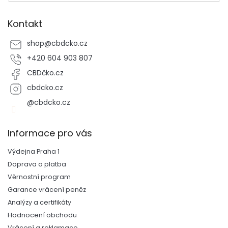
Kontakt
shop
@
cbdcko.cz
+420 604 903 807
CBDčko.cz
cbdcko.cz
@cbdcko.cz
Informace pro vás
Výdejna Praha 1
Doprava a platba
Věrnostní program
Garance vrácení peněz
Analýzy a certifikáty
Hodnocení obchodu
Vrácení a reklamace