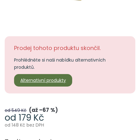
Prodej tohoto produktu skončil.
Prohlédněte si naši nabídku alternativních
produktů.
Alternativní produkty
až –67 %
od 549 Kč
od
179 Kč
od
148 Kč
bez DPH
Měrná
cena: