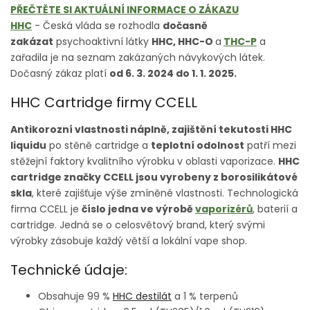
PŘEČTĚTE SI AKTUÁLNÍ INFORMACE O ZÁKAZU
HHC
- Česká vláda se rozhodla
dočasně
zakázat
psychoaktivní látky
HHC, HHC-O
a
THC-P
a
zařadila je na seznam zakázaných návykových látek.
Dočasný zákaz platí
od 6. 3. 2024 do 1. 1. 2025.
HHC Cartridge firmy CCELL
Antikorozní vlastnosti náplně, zajištění tekutosti HHC
liquidu
po stěně cartridge a
teplotní odolnost
patří mezi
stěžejní faktory kvalitního výrobku v oblasti vaporizace.
HHC
cartridge značky CCELL jsou vyrobeny z borosilikátové
skla
, které zajišťuje výše zmíněné vlastnosti. Technologická
firma CCELL je
číslo jedna ve výrobě
vaporizérů
, baterií a
cartridge. Jedná se o celosvětový brand, který svými
výrobky zásobuje každý větší a lokální vape shop.
Technické údaje:
Obsahuje 99 %
HHC destilát
a 1 % terpenů