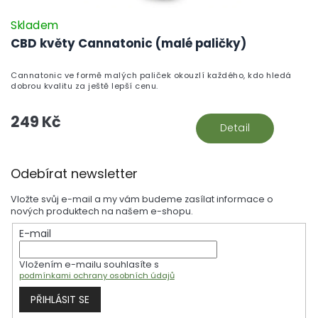
Skladem
CBD květy Cannatonic (malé paličky)
Cannatonic ve formě malých paliček okouzlí každého, kdo hledá
dobrou kvalitu za ještě lepší cenu.
249 Kč
Detail
Z
Odebírat newsletter
á
p
Vložte svůj e-mail a my vám budeme zasílat informace o
a
nových produktech na našem e-shopu.
t
E-mail
í
Vložením e-mailu souhlasíte s
podmínkami ochrany osobních údajů
PŘIHLÁSIT SE