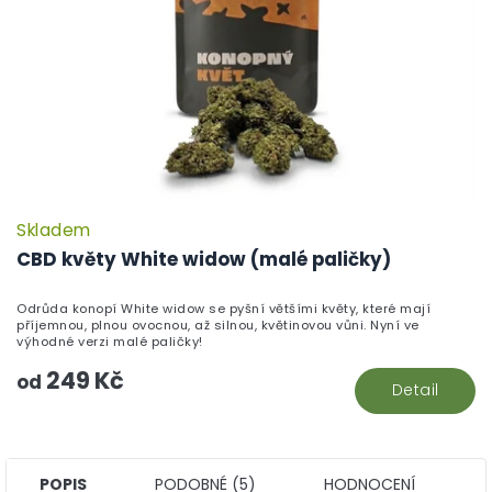
Skladem
P
h
CBD květy White widow (malé paličky)
pr
je
Odrůda konopí White widow se pyšní většími květy, které mají
5,
příjemnou, plnou ovocnou, až silnou, květinovou vůni. Nyní ve
z
výhodné verzi malé paličky!
5
249 Kč
hv
od
Detail
POPIS
PODOBNÉ (5)
HODNOCENÍ