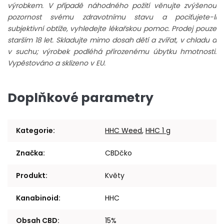
výrobkem. V případě náhodného požití věnujte zvýšenou
pozornost svému zdravotnímu stavu a pociťujete-li
subjektivní obtíže, vyhledejte lékařskou pomoc. Prodej pouze
starším 18 let. Skladujte mimo dosah dětí a zvířat, v chladu a
v suchu; výrobek podléhá přirozenému úbytku hmotnosti.
Vypěstováno a sklizeno v EU.
Doplňkové parametry
Kategorie
:
HHC Weed
,
HHC 1 g
Značka
:
CBDčko
Produkt
:
Květy
Kanabinoid
:
HHC
Obsah CBD
:
15%