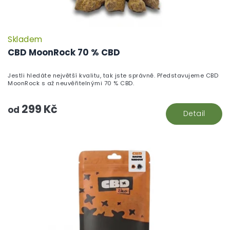
Skladem
P
h
CBD MoonRock 70 % CBD
pr
je
Jestli hledáte největší kvalitu, tak jste správně. Představujeme CBD
5,
MoonRock s až neuvěřitelnými 70 % CBD.
z
5
299 Kč
hv
od
Detail