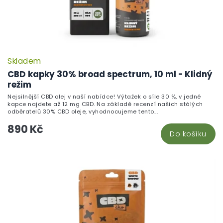
Skladem
P
h
CBD kapky 30% broad spectrum, 10 ml - Klidný
pr
režim
je
Nejsilnější CBD olej v naší nabídce! Výtažek o síle 30 %, v jedné
5,
kapce najdete až 12 mg CBD. Na základě recenzí našich stálých
z
odběratelů 30% CBD oleje, vyhodnocujeme tento...
5
890 Kč
hv
Do košíku