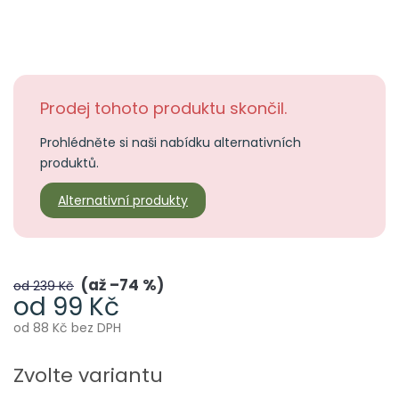
Prodej tohoto produktu skončil.
Prohlédněte si naši nabídku alternativních
produktů.
Alternativní produkty
až –74 %
od 239 Kč
od
99 Kč
od
88 Kč
bez DPH
Měrná
cena:
Zvolte variantu