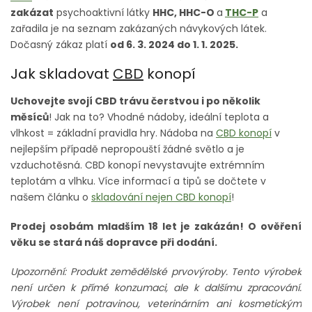
zakázat
psychoaktivní látky
HHC, HHC-O
a
THC-P
a
zařadila je na seznam zakázaných návykových látek.
Dočasný zákaz platí
od 6. 3. 2024 do 1. 1. 2025.
Jak skladovat
CBD
konopí
Uchovejte svojí CBD trávu čerstvou i po několik
měsíců
! Jak na to? Vhodné nádoby, ideální teplota a
vlhkost = základní pravidla hry. Nádoba na
CBD konopí
v
nejlepším případě nepropouští žádné světlo a je
vzduchotěsná. CBD konopí nevystavujte extrémním
teplotám a vlhku. Více informací a tipů se dočtete v
našem článku o
skladování nejen CBD konopí
!
Prodej osobám mladším 18 let je zakázán! O ověření
věku se stará náš dopravce při dodání.
Upozornění: Produkt zemědělské prvovýroby. Tento výrobek
není určen k přímé konzumaci, ale k dalšímu zpracování.
Výrobek není potravinou, veterinárním ani kosmetickým