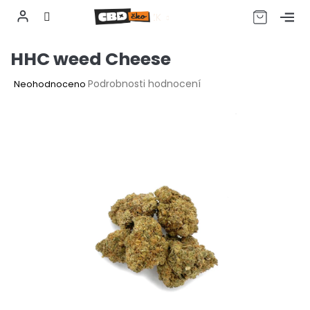
CZK
Přejít
HHC weed Cheese
na
obsah
Průměrné
Podrobnosti hodnocení
Neohodnoceno
hodnocení
produktu
je
0,0
z
5
hvězdiček.