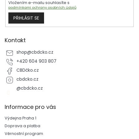
Vložením e-mailu souhlasíte s
podmínkami ochrany osobních údajů
PŘIHLÁSIT SE
Kontakt
shop
@
cbdcko.cz
+420 604 903 807
CBDčko.cz
cbdcko.cz
@cbdcko.cz
Informace pro vás
Výdejna Praha 1
Doprava a platba
Věrnostní program