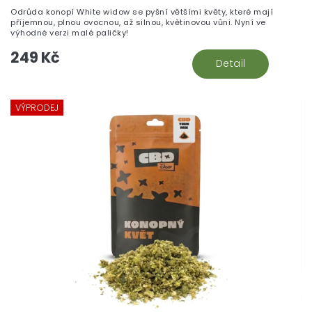
Odrůda konopí White widow se pyšní většími květy, které mají
příjemnou, plnou ovocnou, až silnou, květinovou vůni. Nyní ve
výhodné verzi malé paličky!
249 Kč
Detail
VÝPRODEJ