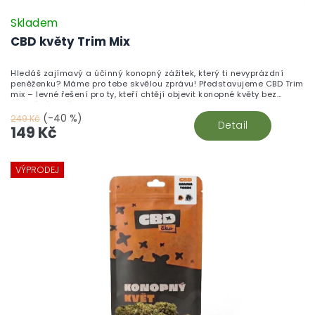
Skladem
CBD květy Trim Mix
Hledáš zajímavý a účinný konopný zážitek, který ti nevyprázdní
peněženku? Máme pro tebe skvělou zprávu! Představujeme CBD Trim
mix – levné řešení pro ty, kteří chtějí objevit konopné květy bez
zbytečného přepychu.
(-40 %)
249 Kč
Detail
149 Kč
VÝPRODEJ