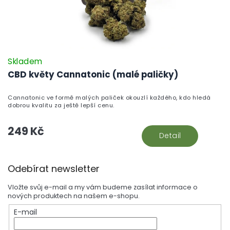
Skladem
CBD květy Cannatonic (malé paličky)
Cannatonic ve formě malých paliček okouzlí každého, kdo hledá
dobrou kvalitu za ještě lepší cenu.
249 Kč
Detail
Z
Odebírat newsletter
á
p
Vložte svůj e-mail a my vám budeme zasílat informace o
a
nových produktech na našem e-shopu.
t
E-mail
í