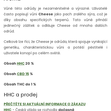
Vůně této odrůdy je nezaměnitelné a výrazné. Uživatelé
často popisují vůni
Cheese
jako pach zralého sýra, což je
díky obsahu specifických terpenů. Tato vůně přináší
jedinečný zážitek a odlišuje Cheese od mnoha dalších
odrůd.
Celkově lze říci, že Cheese je odrůda, která spojuje vynikající
genetiku, charakteristickou vůni a potěší pěstitelé i
uživatele konopí po celém světě.
Obsah
HHC
20 %
Obsah
CBD 15
%
Obsah THC do 1 %
HHC a prodej
PŘEČTĚTE SI AKTUÁLNÍ INFORMACE O ZÁKAZU
HHC
- Česká vláda se rozhodla
dočasně