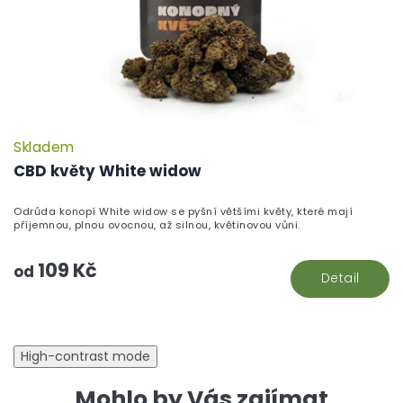
Skladem
P
h
CBD květy White widow
pr
je
Odrůda konopí White widow se pyšní většími květy, které mají
5,
příjemnou, plnou ovocnou, až silnou, květinovou vůni.
z
5
109 Kč
hv
od
Detail
High-contrast mode
Mohlo by Vás zajímat