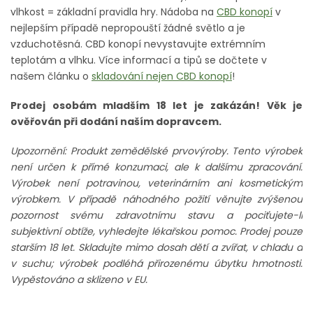
vlhkost = základní pravidla hry. Nádoba na
CBD konopí
v
nejlepším případě nepropouští žádné světlo a je
vzduchotěsná. CBD konopí nevystavujte extrémním
teplotám a vlhku. Více informací a tipů se dočtete v
našem článku o
skladování nejen CBD konopí
!
Prodej osobám mladším 18 let je zakázán! Věk je
ověřován při dodání naším dopravcem.
Upozornění: Produkt zemědělské prvovýroby. Tento výrobek
není určen k přímé konzumaci, ale k dalšímu zpracování.
Výrobek není potravinou, veterinárním ani kosmetickým
výrobkem. V případě náhodného požití věnujte zvýšenou
pozornost svému zdravotnímu stavu a pociťujete-li
subjektivní obtíže, vyhledejte lékařskou pomoc. Prodej pouze
starším 18 let. Skladujte mimo dosah dětí a zvířat, v chladu a
v suchu; výrobek podléhá přirozenému úbytku hmotnosti.
Vypěstováno a sklizeno v EU.