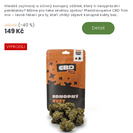
Hledáš zajímavý a účinný konopný zážitek, který ti nevyprázdní
peněženku? Máme pro tebe skvělou zprávu! Představujeme CBD Trim
mix – levné řešení pro ty, kteří chtějí objevit konopné květy bez
zbytečného přepychu.
(-40 %)
249 Kč
Detail
149 Kč
VÝPRODEJ