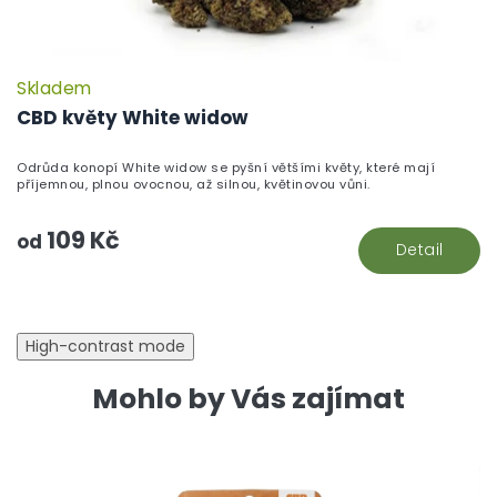
Skladem
P
h
CBD květy White widow
pr
je
Odrůda konopí White widow se pyšní většími květy, které mají
5,
příjemnou, plnou ovocnou, až silnou, květinovou vůni.
z
5
109 Kč
hv
od
Detail
High-contrast mode
Mohlo by Vás zajímat