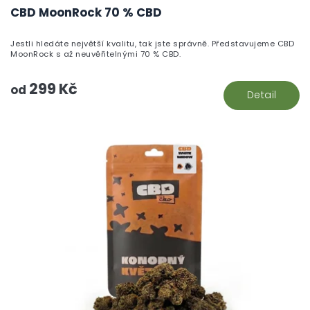
h
CBD MoonRock 70 % CBD
pr
je
Jestli hledáte největší kvalitu, tak jste správně. Představujeme CBD
5,
MoonRock s až neuvěřitelnými 70 % CBD.
z
5
299 Kč
hv
od
Detail