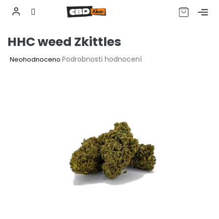
CZK
Přejít
HHC weed Zkittles
na
obsah
Průměrné
Podrobnosti hodnocení
Neohodnoceno
hodnocení
produktu
je
0,0
z
5
hvězdiček.