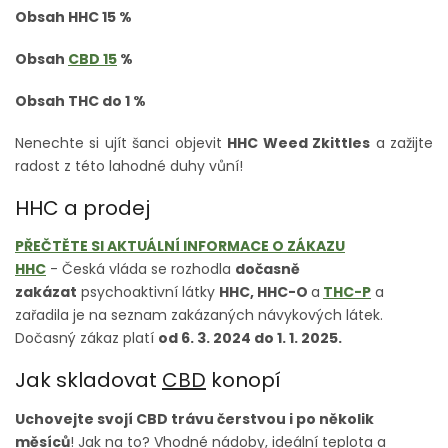
Obsah HHC 15 %
Obsah
CBD 15
%
Obsah THC do 1 %
Nenechte si ujít šanci objevit
HHC Weed Zkittles
a zažijte
radost z této lahodné duhy vůní!
HHC a prodej
PŘEČTĚTE SI AKTUÁLNÍ INFORMACE O ZÁKAZU
HHC
- Česká vláda se rozhodla
dočasně
zakázat
psychoaktivní látky
HHC, HHC-O
a
THC-P
a
zařadila je na seznam zakázaných návykových látek.
Dočasný zákaz platí
od 6. 3. 2024 do 1. 1. 2025.
Jak skladovat
CBD
konopí
Uchovejte svojí CBD trávu čerstvou i po několik
měsíců
! Jak na to? Vhodné nádoby, ideální teplota a