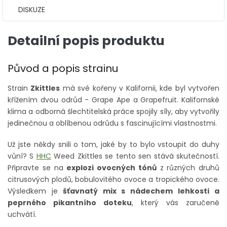
DISKUZE
Detailní popis produktu
Původ a popis strainu
Strain
Zkittles
má své kořeny v Kalifornii, kde byl vytvořen
křížením dvou odrůd - Grape Ape a Grapefruit. Kalifornské
klima a odborná šlechtitelská práce spojily síly, aby vytvořily
jedinečnou a oblíbenou odrůdu s fascinujícími vlastnostmi.
Už jste někdy snili o tom, jaké by to bylo vstoupit do duhy
vůní? S
HHC
Weed Zkittles se tento sen stává skutečností.
Připravte se na
explozi ovocných tónů
z různých druhů
citrusových plodů, bobulovitého ovoce a tropického ovoce.
Výsledkem je
šťavnatý mix s nádechem lehkosti a
peprného pikantního doteku
, který vás zaručeně
uchvátí.