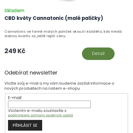
Skladem
CBD květy Cannatonic (malé paličky)
Cannatonic ve formě malých paliček okouzlí každého, kdo hledá
dobrou kvalitu za ještě lepší cenu.
249 Kč
Detail
Z
Odebírat newsletter
á
p
Vložte svůj e-mail a my vám budeme zasílat informace o
a
nových produktech na našem e-shopu.
t
E-mail
í
Vložením e-mailu souhlasíte s
podmínkami ochrany osobních údajů
PŘIHLÁSIT SE