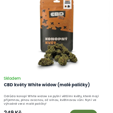
Skladem
CBD květy White widow (malé paličky)
Odrůda konopí White widow se pyšní většími květy, které mají
příjemnou, plnou ovocnou, až silnou, květinovou vůni. Nyní ve
výhodné verzi malé paličky!
249 Kč