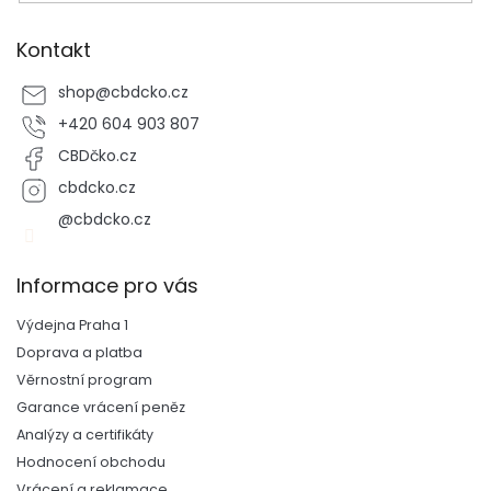
Kontakt
shop
@
cbdcko.cz
+420 604 903 807
CBDčko.cz
cbdcko.cz
@cbdcko.cz
Informace pro vás
Výdejna Praha 1
Doprava a platba
Věrnostní program
Garance vrácení peněz
Analýzy a certifikáty
Hodnocení obchodu
Vrácení a reklamace