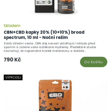
Skladem
CBN+CBD kapky 20% (10+10%) broad
spectrum, 10 ml - Noční režim
Zlatá střední cesta. CBN olej navodí uklidňující náladu před
spaním a zažene vaše roztěkané myšlenky. Předběžné studie
naznačují, že napomáhá tvorbě melatoninu a dokáže...
790 Kč
Do košíku
VÝPRODEJ