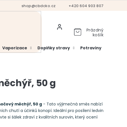
Hodnocení obchodu
shop@cbdcko.cz
Vrácení a reklamace
+420 604 903 807
Ověření věku
Prázdný
košík
Vaporizace
Doplňky stravy
Potraviny
Kosme
ěchýř, 50 g
očový měchýř, 50 g
- Tato výjimečná směs nabízí
ch chutí a účinků konopí. Ideální pro posílení ledvin
 si šálek zdraví z kvalitních surovin, který ocení