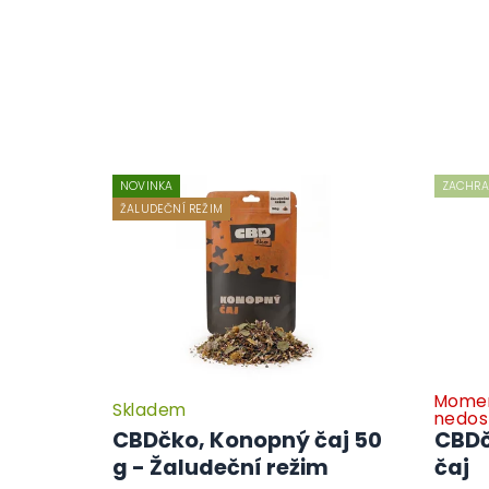
NOVINKA
ZACHRAŇ
ŽALUDEČNÍ REŽIM
Momen
Skladem
nedos
CBDčko, Konopný čaj 50
CBDč
g - Žaludeční režim
čaj