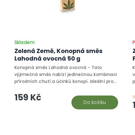
Skladem
P
Zelená Země, Konopná směs
Lahodná ovocná 50 g
Konopná směs Lahodná ovocná - Tato
výjimečná směs nabízí jedinečnou kombinaci
přírodních chutí a účinků konopí. Ideální pro
p
relaxaci a podporu harmonie těla i mysli.
r
159 Kč
Připravte si šálek zdraví z kvalitních surovin,
P
1
který ocení každý milovník čajů.
Do košíku
k