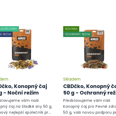
ZAČÁTEČNÍKY
NOVINKA
Í REŽIM
OCHRANNÝ REŽIM
adem
Skladem
čko, Konopný čaj
CBDčko, Konopný č
g - Noční režim
50 g - Ochranný re
stavujeme vám naši
Představujeme vám náš
pný čaj na Sladké sny 50 g,
Konopný čaj pro Pevné zdr
nový nejlepší společník pro
50 g, vaši novou podporu p