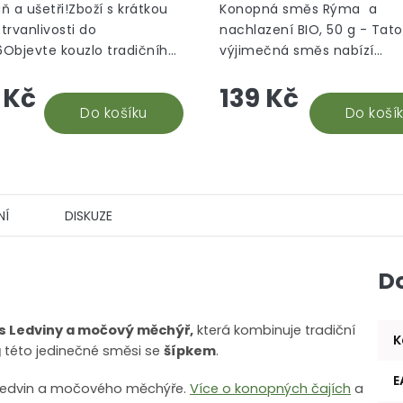
nachlazení BIO, 50 
ň a ušetři!Zboží s krátkou
Konopná směs Rýma a
trvanlivosti do
nachlazení BIO, 50 g - Tato
Objevte kouzlo tradičního
výjimečná směs nabízí
kého čaje Matcha, který
jedinečnou kombinaci přír
 Kč
139 Kč
en nápojem, ale zážitkem.
chutí a účinků konopí. Ideá
smaragdově zelený...
Do košíku
posílení imunity a podporu..
Do koší
NÍ
DISKUZE
D
 Ledviny a močový měchýř,
která kombinuje tradiční
K
g
této jedinečné směsi se
šípkem
.
E
e ledvin a močového měchýře.
Více o konopných čajích
a