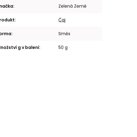
načka
:
Zelená Země
rodukt
:
Čaj
orma
:
Směs
nožství g v balení
:
50 g