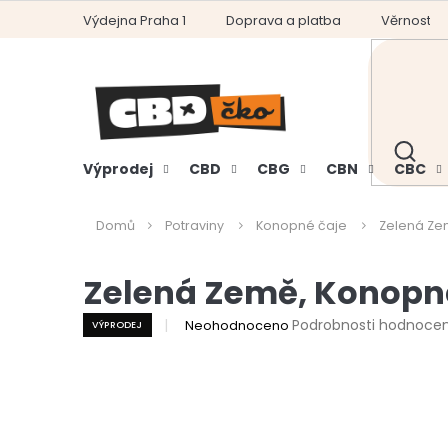
Přejít
Výdejna Praha 1
Doprava a platba
Věrnostní
na
obsah
HLEDAT
Výprodej
CBD
CBG
CBN
CBC
Domů
Potraviny
Konopné čaje
Zelená Ze
Zelená Země, Konopn
Průměrné
Podrobnosti hodnocen
Neohodnoceno
VÝPRODEJ
hodnocení
produktu
je
0,0
z
5