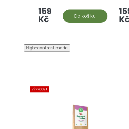
chvíle relaxace a uvolnění. Tato
klidn
159
15
unikátní směs bylin vám
Tato
pomůže navodit stav
Do košíku
navr
Kč
K
opravdové pohody a...
pomo
High-contrast mode
VÝPRODEJ