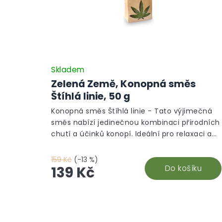
Skladem
Zelená Země, Konopná směs
Štíhlá linie, 50 g
Konopná směs Štíhlá linie - Tato výjimečná
směs nabízí jedinečnou kombinaci přírodních
chutí a účinků konopí. Ideální pro relaxaci a
podporu harmonie těla i mysli. Připravte si
šálek zdraví z kvalitních surovin, který ocení
159 Kč
(-13 %)
každý milovník čajů.
Do košíku
139 Kč
Z
á
p