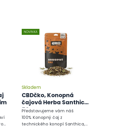
NOVINKA
Skladem
aj
CBDčko, Konopná
žim
čajová Herba Santhica,
50 g
Představujeme vám náš
aví
100% Konopný čaj z
ro
technického konopí Santhica,