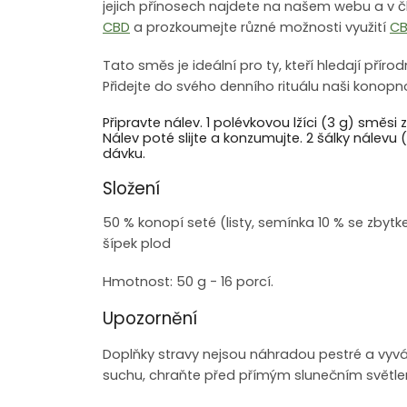
jejich přínosech najdete na našem webu a v 
CBD
a prozkoumejte různé možnosti využití
C
Tato směs je ideální pro ty, kteří hledají přír
Přidejte do svého denního rituálu naši konopno
Připravte nálev. 1 polévkovou lžíci (3 g) smě
Nálev poté slijte a konzumujte. 2 šálky nále
dávku.
Složení
50 % konopí seté (listy, semínka 10 % se zby
šípek plod
Hmotnost: 50 g - 16 porcí.
Upozornění
Doplňky stravy nejsou náhradou pestré a vyváz
suchu, chraňte před přímým slunečním světl