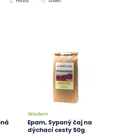
Hlídat
Sdílet
Skladem
pná
Epam, Sypaný čaj na
dýchací cesty 50g