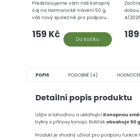
Představujeme vám náš konopný
Zachra
čaj na Harmonické trávení 50 g,
dobou 
váš nový společník pro podporu
4/2026
zdravého trávení a celkové
japons
159 Kč
189
pohody. Tato unikátní směs bylin
není j
je navržena tak, aby...
Do košíku
Tento 
POPIS
PODOBNÉ (4)
HODNOCE
Detailní popis produktu
Užijte si lahodnou a uklidňující
Konopnou směs
byliny s přínosy konopí. Balíček
obsahuje 50 
Produkt je vhodný užívat pro podporu funkc