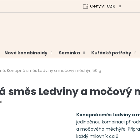
Ceny v:
CZK
 program
Garance vrácení peněz
Analýzy a certifikáty
Nové kanabinoidy
Semínka
Kuřácké potřeby
mě, Konopná směs Ledviny a močový měchýř, 50 g
á směs Ledviny a močový m
í
Konopná směs Ledviny a m
jedinečnou kombinaci přírodní
a močového měchýře. Připravte
každý milovník čajů.