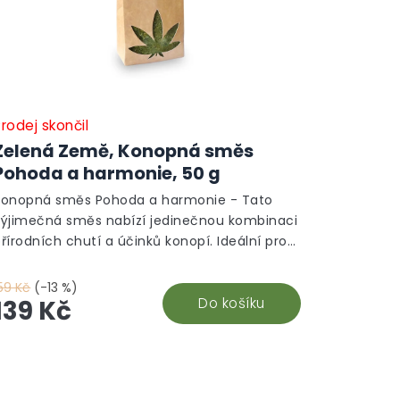
rodej skončil
Zelená Země, Konopná směs
Pohoda a harmonie, 50 g
Konopná směs Pohoda a harmonie - Tato
výjimečná směs nabízí jedinečnou kombinaci
řírodních chutí a účinků konopí. Ideální pro
elaxaci a podporu harmonie těla i mysli.
řipravte si šálek zdraví z kvalitních surovin,
59 Kč
(-13 %)
terý ocení každý milovník čajů.
Do košíku
139 Kč