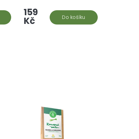
.
váš nový nejlepší přítel pro
159
vám
chvíle relaxace a uvolnění. Toto
držet
unikátní konopí vám pomůže
Do košíku
Kč
navodit stav...