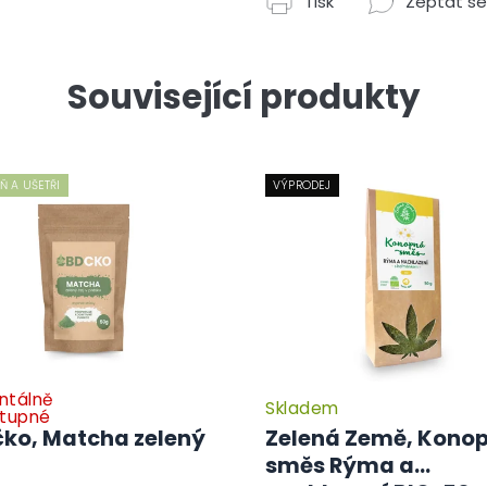
Tisk
Zeptat se
Související produkty
 A UŠETŘI
VÝPRODEJ
tálně
Skladem
tupné
ko, Matcha zelený
Zelená Země, Kono
směs Rýma a