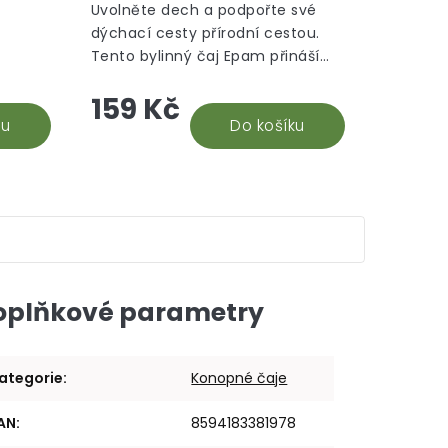
g
Uvolněte dech a podpořte své
dýchací cesty přírodní cestou.
Tento bylinný čaj Epam přináší
odních
úlevu při zahlenění a podráždění
159 Kč
lní pro
sliznic, pomáhá udržovat volné
.
ku
dýchací cesty a...
Do košíku
oplňkové parametry
ategorie
:
Konopné čaje
AN
:
8594183381978