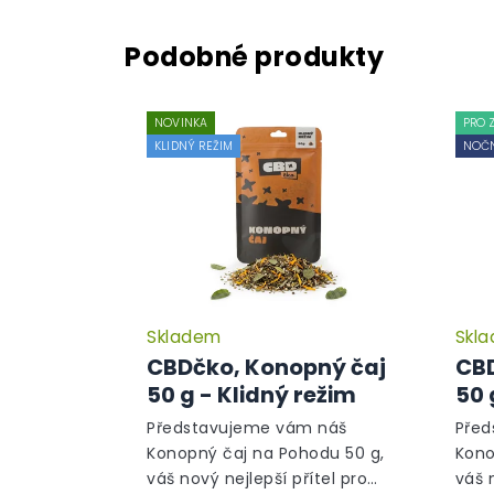
NOVINKA
PRO 
KLIDNÝ REŽIM
NOČN
Skladem
Skl
CBDčko, Konopný čaj
CBD
50 g - Klidný režim
50 
Představujeme vám náš
Před
Konopný čaj na Pohodu 50 g,
Kono
váš nový nejlepší přítel pro
váš 