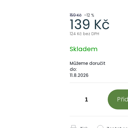
159 Kč
–12 %
139 Kč
124 Kč bez DPH
Měrná
cena:
Skladem
Můžeme doručit
do:
11.8.2026
Při