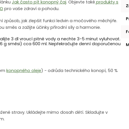
článku
Jak často pít konopný čaj
. Objevte také
produkty s
Z
BD
pro vaše zdraví a pohodu.
P
odní způsob, jak zlepšit funkci ledvin a močového měchýře.
u směs a zažijte účinky přírodní síly a harmonie.
F
si zalijte 3 dl vroucí pitné vody a nechte 3-5 minut vyluhovat.
vu (6 g směsi) cca 600 ml. Nepřekračujte denní doporučenou
M
tkem
konopného oleje
) - odrůda technického konopí, 50 %
̌ené stravy. Ukládejte mimo dosah dětí. Skladujte v
em.