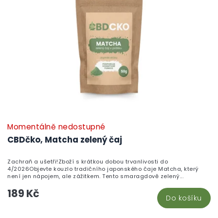
Momentálně nedostupné
CBDčko, Matcha zelený čaj
Zachraň a ušetři!Zboží s krátkou dobou trvanlivosti do
4/2026Objevte kouzlo tradičního japonského čaje Matcha, který
není jen nápojem, ale zážitkem. Tento smaragdově zelený...
189 Kč
Do košíku