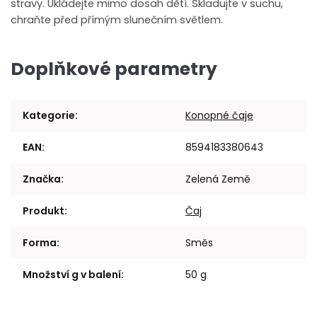
stravy. Ukládejte mimo dosah dětí. Skladujte v suchu,
chraňte před přímým slunečním světlem.
Doplňkové parametry
Kategorie
:
Konopné čaje
EAN
:
8594183380643
Značka
:
Zelená Země
Produkt
:
Čaj
Forma
:
Směs
Množství g v balení
:
50 g