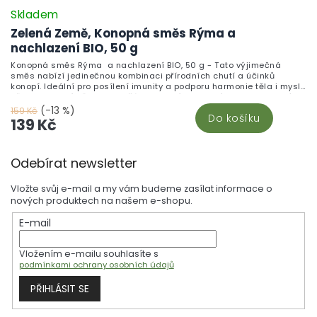
Skladem
Zelená Země, Konopná směs Rýma a
nachlazení BIO, 50 g
Konopná směs Rýma a nachlazení BIO, 50 g - Tato výjimečná
směs nabízí jedinečnou kombinaci přírodních chutí a účinků
konopí. Ideální pro posílení imunity a podporu harmonie těla i mysli
při nachlazení. Připravte si šálek zdraví z kvalitních surovin, který
ocení každý milovník čajů.
(-13 %)
159 Kč
Do košíku
139 Kč
Z
Odebírat newsletter
á
p
Vložte svůj e-mail a my vám budeme zasílat informace o
a
nových produktech na našem e-shopu.
t
E-mail
í
Vložením e-mailu souhlasíte s
podmínkami ochrany osobních údajů
PŘIHLÁSIT SE