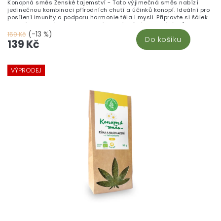
Konopná směs Ženské tajemství - Tato výjimečná směs nabízí
jedinečnou kombinaci přírodních chutí a účinků konopí. Ideální pro
posílení imunity a podporu harmonie těla i mysli. Připravte si šálek
zdraví z kvalitních surovin, který ocení každý milovník čajů.
(-13 %)
159 Kč
Do košíku
139 Kč
VÝPRODEJ