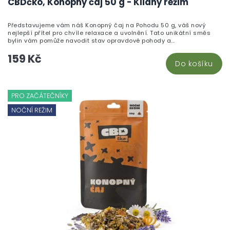
CBDčko, Konopný čaj 50 g - Klidný režim
Představujeme vám náš Konopný čaj na Pohodu 50 g, váš nový
nejlepší přítel pro chvíle relaxace a uvolnění. Tato unikátní směs
bylin vám pomůže navodit stav opravdové pohody a...
159 Kč
Do košíku
PRO ZAČÁTEČNÍKY
NOČNÍ REŽIM