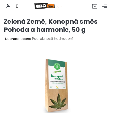
CZK
Přejít
Zelená Země, Konopná směs
na
obsah
Pohoda a harmonie, 50 g
Průměrné
Podrobnosti hodnocení
Neohodnoceno
hodnocení
produktu
je
0,0
z
5
hvězdiček.