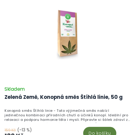
Skladem
Zelená Země, Konopná směs Štíhlá linie, 50 g
Konopná směs Štíhlá linie - Tato výjimečná směs nabízí
jedinečnou kombinaci přírodních chutí a účinků konopí. Ideální pro
relaxaci a podporu harmonie těla i mysli. Připravte si šálek zdraví z
kvalitních surovin, který ocení každý milovník čajů.
(-13 %)
159 Kč
Do košíku