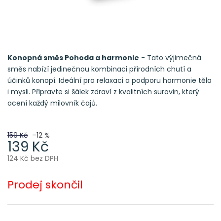
Konopná směs Pohoda a harmonie
- Tato výjimečná
směs nabízí jedinečnou kombinaci přírodních chutí a
účinků konopí. Ideální pro relaxaci a podporu harmonie těla
i mysli. Připravte si šálek zdraví z kvalitních surovin, který
ocení každý milovník čajů.
159 Kč
–12 %
139 Kč
124 Kč bez DPH
Měrná
cena:
Prodej skončil