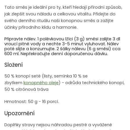
Tato směs je ideální pro ty, kteří hledají přírodní způsob,
jak zlepšit svou náladu a celkovou vitalitu. Přidejte do
svého denního rituálu naši konopnou směs a zažijte
účinky přírodního klidu a harmonie.
Připravte nálev. 1 polévkovou lžíci (3 g) směsi zalijte 3 dl
vroucí pitné vody a nechte 3-5 minut vyluhovat. Nálev
poté slijte a konzumujte. 2 šálky nálevu (6 g směsi) cca
600 ml. Nepřekračujte denní doporučenou dávku.
Složení
50 % konopí seté (listy, semínka 10 % se
zbytkem
konopného oleje
) - odrůda technického konopí,
50 % citrónová tráva
Hmotnost: 50 g - 16 porcí.
Upozornění
Doplňky stravy nejsou náhradou pestré a vyvážené