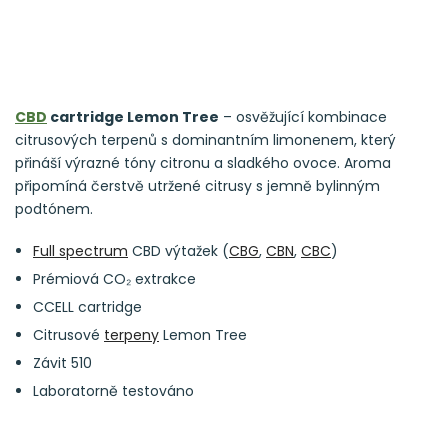
CBD
cartridge Lemon Tree
– osvěžující kombinace
citrusových terpenů s dominantním limonenem, který
přináší výrazné tóny citronu a sladkého ovoce. Aroma
připomíná čerstvě utržené citrusy s jemně bylinným
podtónem.
Full spectrum
CBD výtažek (
CBG
,
CBN
,
CBC
)
Prémiová CO₂ extrakce
CCELL cartridge
Citrusové
terpeny
Lemon Tree
Závit 510
Laboratorně testováno