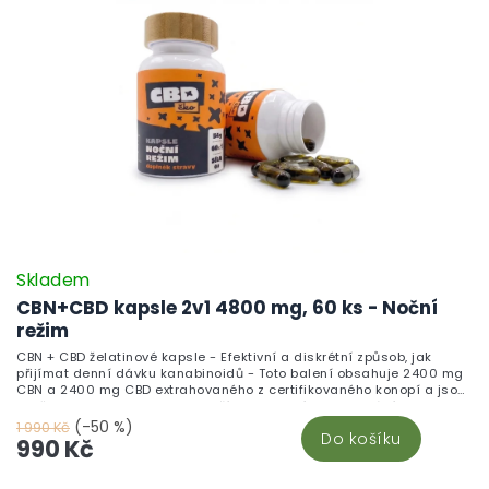
Skladem
CBN+CBD kapsle 2v1 4800 mg, 60 ks - Noční
režim
CBN + CBD želatinové kapsle - Efektivní a diskrétní způsob, jak
přijímat denní dávku kanabinoidů - Toto balení obsahuje 2400 mg
CBN a 2400 mg CBD extrahovaného z certifikovaného konopí a jsou
skvělou alternativou pro ty, kteří nepreferují vaporizování nebo
nechtějí přímo konzumovat CBD oleje. S jednoduchým dávkováním
(-50 %)
1 990 Kč
Do košíku
(1 kapsle = 40 mg CBN + 40 mg CBD) a diskrétním použitím můžete
990 Kč
snadno zahrnout tyto kanabinoidy do svého každodenního režimu.
Každá kapsle poskytuje přesnou dávku CBN i CBD, ideální pro
systematické užívání.