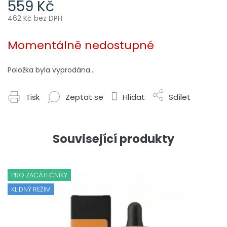
559 Kč
462 Kč bez DPH
Měrná
cena:
Momentálně nedostupné
Položka byla vyprodána…
Tisk
Zeptat se
Hlídat
Sdílet
Související produkty
PRO ZAČÁTEČNÍKY
KLIDNÝ REŽIM