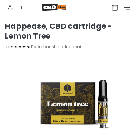
CZK
Přejít
Happease, CBD cartridge -
na
obsah
Lemon Tree
Průměrné
Podrobnosti hodnocení
1 hodnocení
hodnocení
produktu
je
5,0
z
5
hvězdiček.