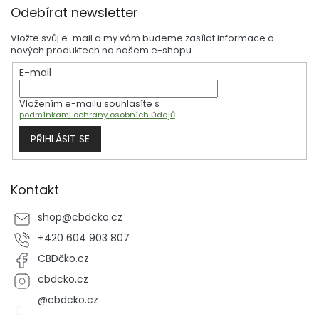
Z
Odebírat newsletter
á
p
Vložte svůj e-mail a my vám budeme zasílat informace o
a
nových produktech na našem e-shopu.
t
E-mail
í
Vložením e-mailu souhlasíte s
podmínkami ochrany osobních údajů
PŘIHLÁSIT SE
Kontakt
shop
@
cbdcko.cz
+420 604 903 807
CBDčko.cz
cbdcko.cz
@cbdcko.cz