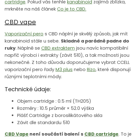
cartridge
. Pokud vás tenhle
kanabinoid
zajímá zblízka,
mrkněte na náš článek
Co je to CBD.
CBD vape
Vaporizační pero
s CBD náplní je skvělý způsob, jak mít
kanabinoid stále u sebe.
Skladné a parádně padne do
ruky
. Náplně se
CBD extraktem
jsou navíc kompatibilní
napříč výrobci i extrakty (závit 510), a tak možnosti jsou
nekonečné. Z toho důvodu doporučujeme vybrat CCELL
vaporizační pero řady
M3 plus
nebo
Rizo
, které disponují
různými teplotními módy.
Technické údaje:
Objem cartridge : 0.5 ml (TH205)
Rozměry : 10.5 průměr × 52.0 výška
Plášť Cartridge z borosilikátového skla
Závit dle standardu 510
CBD Vape
není součástí balení s
CBD cartridge
. To je