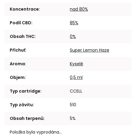
Koncentrace
:
nad 80%
Podíl CBD
:
85%
Obsah THC
:
0%
Příchuť
:
Super Lemon Haze
Aroma
:
Kyselé
Objem
:
0,5 ml
Typ cartridge
:
CCELL
Typ závitu
:
510
Obsah terpenů
:
5%
Položka byla vyprodána…