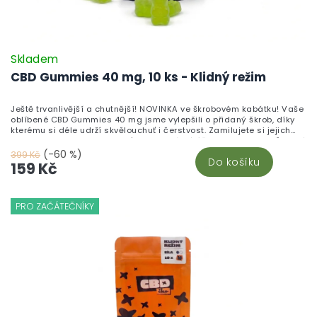
Skladem
CBD Gummies 40 mg, 10 ks - Klidný režim
Ještě trvanlivější a chutnější! NOVINKA ve škrobovém kabátku! Vaše
oblíbené CBD Gummies 40 mg jsme vylepšili o přidaný škrob, díky
kterému si déle udrží skvělouchuť i čerstvost. Zamilujete si jejich
neodolatelnou sladkou chuť a blahodárné účinky kanabinoidů, které
pomáhají zklidnit tělo i mysl. Vyrobeno v České republice z vysoce
(-60 %)
399 Kč
Do košíku
kvalitního CBD izolátu a testováno v nezávislých laboratořích pro
159 Kč
maximální kvalitu a bezpečnost.Chuť, která vydrží. Účinky, které
ucítíte. Kvalita, které můžete věřit.
PRO ZAČÁTEČNÍKY