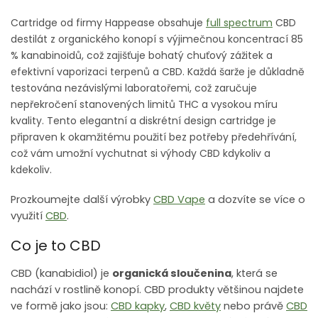
Cartridge od firmy Happease obsahuje
full spectrum
CBD
destilát z organického konopí s výjimečnou koncentrací 85
% kanabinoidů, což zajišťuje bohatý chuťový zážitek a
efektivní vaporizaci terpenů a CBD. Každá šarže je důkladně
testována nezávislými laboratořemi, což zaručuje
nepřekročení stanovených limitů THC a vysokou míru
kvality. Tento elegantní a diskrétní design cartridge je
připraven k okamžitému použití bez potřeby předehřívání,
což vám umožní vychutnat si výhody CBD kdykoliv a
kdekoliv.
Prozkoumejte další výrobky
CBD Vape
a dozvíte se více o
využití
CBD
.
Co je to CBD
CBD (kanabidiol) je
organická sloučenina
, která se
nachází v rostlině konopí. CBD produkty většinou najdete
ve formě jako jsou:
CBD kapky
,
CBD květy
nebo právě
CBD