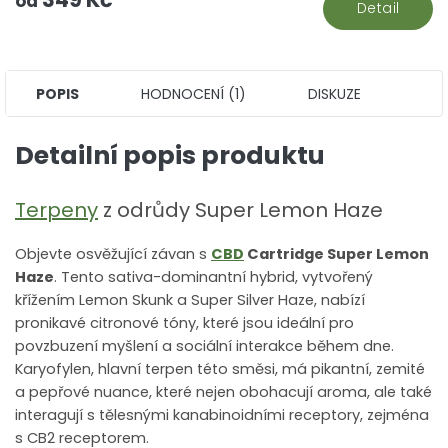
od
Detail
POPIS
HODNOCENÍ (1)
DISKUZE
Detailní popis produktu
Terpeny
z odrůdy Super Lemon Haze
Objevte osvěžující závan s
CBD
Cartridge Super Lemon
Haze
. Tento sativa-dominantní hybrid, vytvořený
křížením Lemon Skunk a Super Silver Haze, nabízí
pronikavé citronové tóny, které jsou ideální pro
povzbuzení myšlení a sociální interakce během dne.
Karyofylen, hlavní terpen této směsi, má pikantní, zemité
a pepřové nuance, které nejen obohacují aroma, ale také
interagují s tělesnými kanabinoidními receptory, zejména
s CB2 receptorem.