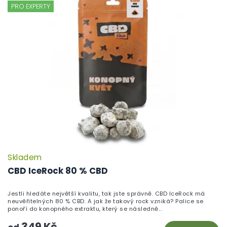
PRO EXPERTY
Skladem
P
h
CBD IceRock 80 % CBD
pr
je
Jestli hledáte největší kvalitu, tak jste správně. CBD IceRock má
5,
neuvěřitelných 80 % CBD. A jak že takový rock vzniká? Palice se
z
ponoří do konopného extraktu, který se následně...
5
349 Kč
hv