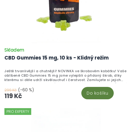
Skladem
CBD Gummies 15 mg, 10 ks - Klidný režim
Ještě trvanlivější a chutnější! NOVINKA ve škrobovém kabátku! Vaše
oblíbené CBD Gummies 15 mg jsme vylepšili o přidaný škrob, díky
kterému si déle udrží skvělouchuť i čerstvost. Zamilujete si jejich
neodolatelnou sladkou chuť a blahodárné účinky kanabinoidů, které
pomáhají zklidnit tělo i mysl. Vyrobeno v České republice z vysoce
(-60 %)
299 Kč
Do košíku
kvalitního CBD izolátu a testováno v nezávislých laboratořích pro
119 Kč
maximální kvalitu a bezpečnost. Chuť, která vydrží. Účinky, které
ucítíte. Kvalita, které můžete věřit.
PRO EXPERTY