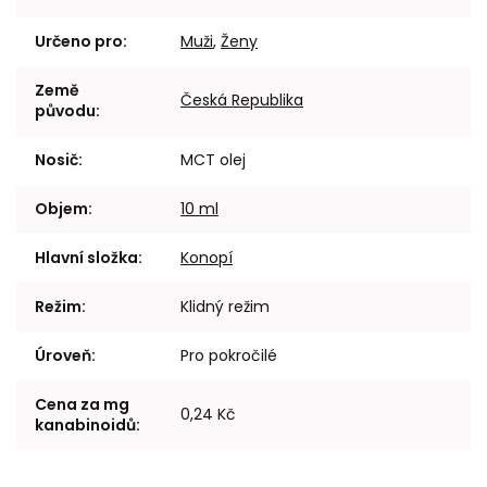
Určeno pro
:
Muži
,
Ženy
Země
Česká Republika
původu
:
Nosič
:
MCT olej
Objem
:
10 ml
Hlavní složka
:
Konopí
Režim
:
Klidný režim
Úroveň
:
Pro pokročilé
Cena za mg
0,24 Kč
kanabinoidů
: