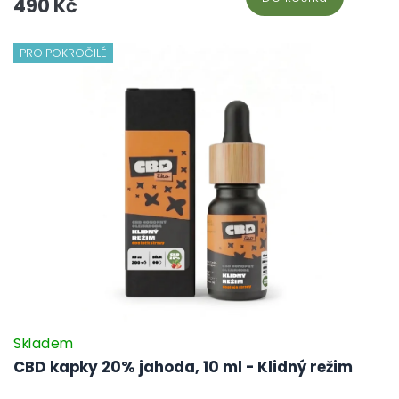
490 Kč
PRO POKROČILÉ
Skladem
CBD kapky 20% jahoda, 10 ml - Klidný režim