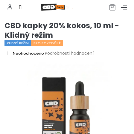
CZK
Přejít
CBD kapky 20% kokos, 10 ml -
na
obsah
Klidný režim
KLIDNÝ REŽIM
PRO POKROČILÉ
Průměrné
Podrobnosti hodnocení
Neohodnoceno
hodnocení
produktu
je
0,0
z
5
hvězdiček.