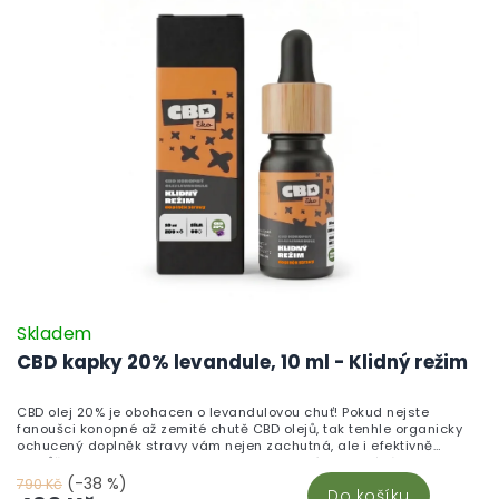
Skladem
CBD kapky 20% levandule, 10 ml - Klidný režim
CBD olej 20% je obohacen o levandulovou chuť! Pokud nejste
fanoušci konopné až zemité chutě CBD olejů, tak tenhle organicky
ochucený doplněk stravy vám nejen zachutná, ale i efektivně
pomůže! Jedna kapka obsahuje 8mg aktivní konopné látky - CBD.
Vhodná volba pro citlivé jedince, začínající i dlouhodobější
(-38 %)
790 Kč
Do košíku
uživatele CBD.