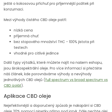
ještě o kokosovou příchuť pro příjemnější požitek při
konzumaci.
Mezi výhody čistého CBD oleje patří:
nízká cena
příjemná chuť
bez stopového množství THC - 100% jistota při
testech
vhodné pro citlivé jedince
Další typy výtažků, které můžete najít na našem eshopu,
jsou širokospektrální oleje. Pro více informací si přečtěte
náš článek, kde porovnáváme výhody a nevýhody
jednotlivých CBD olejů (
full spectrum vs broad spectrum vs
CBD izolát
).
Aplikace CBD oleje
Nejefektivnější a doporučený způsob je nakapání si CBD
oleje 20% pomocí pipetky přímo pod jazyk. Dále nechte olej