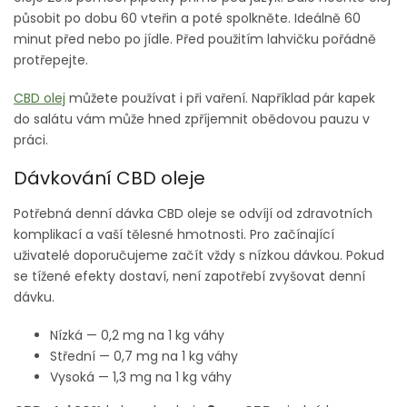
působit po dobu 60 vteřin a poté spolkněte. Ideálně 60
minut před nebo po jídle. Před použitím lahvičku pořádně
protřepejte.
CBD olej
můžete používat i při vaření. Například pár kapek
do salátu vám může hned zpříjemnit obědovou pauzu v
práci.
Dávkování CBD oleje
Potřebná denní dávka CBD oleje se odvíjí od zdravotních
komplikací a vaší tělesné hmotnosti. Pro začínající
uživatelé doporučujeme začít vždy s nízkou dávkou. Pokud
se tížené efekty dostaví, není zapotřebí zvyšovat denní
dávku.
Nízká — 0,2 mg na 1 kg váhy
Střední — 0,7 mg na 1 kg váhy
Vysoká — 1,3 mg na 1 kg váhy