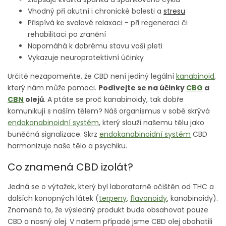
Vhodný při akutní i chronické bolesti a
stresu
Přispívá ke svalové relaxaci - při regeneraci či
rehabilitaci po zranění
Napomáhá k dobrému stavu vaší pleti
Vykazuje neuroprotektivní účinky
Určitě nezapomeňte, že CBD není jediný legální
kanabinoid
,
který nám může pomoci.
Podívejte se na účinky
CBG
a
CBN
olejů
.
A ptáte se proč kanabinoidy, tak dobře
komunikují s naším tělem? Náš organismus v sobě skrývá
endokanabinoidní systém
, který slouží našemu tělu jako
buněčná signalizace. Skrz
endokanabinoidní systém
CBD
harmonizuje naše tělo a psychiku.
Co znamená CBD izolát?
Jedná se o výtažek, který byl laboratorně očištěn od THC a
dalších konopných látek (
terpeny
,
flavonoidy
, kanabinoidy).
Znamená to, že výsledný produkt bude obsahovat pouze
CBD a nosný olej. V našem případě jsme CBD olej obohatili