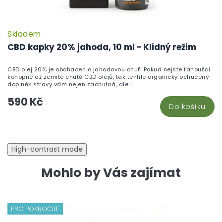
Skladem
CBD kapky 20% jahoda, 10 ml - Klidný režim
CBD olej 20% je obohacen o jahodovou chuť! Pokud nejste fanoušci
konopné až zemité chutě CBD olejů, tak tenhle organicky ochucený
doplněk stravy vám nejen zachutná, ale i...
590 Kč
Do košíku
High-contrast mode
Mohlo by Vás zajímat
PRO POKROČILÉ