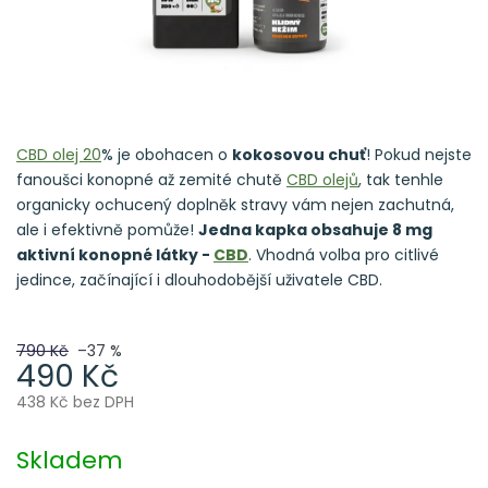
CBD olej 20
% je obohacen o
kokosovou chuť
! Pokud nejste
fanoušci konopné až zemité chutě
CBD olejů
, tak tenhle
organicky ochucený doplněk stravy vám nejen zachutná,
ale i efektivně pomůže!
Jedna kapka obsahuje 8 mg
aktivní konopné látky -
CBD
. Vhodná volba pro citlivé
jedince, začínající i dlouhodobější uživatele CBD.
790 Kč
–37 %
490 Kč
438 Kč bez DPH
Měrná
cena:
Skladem