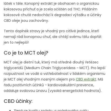
látek v těle. Konopný extrakt je obohacen o organickou
kokosovou příchuť a je zcela očištěn od THC. Přidáním
kokosové chutě nedochází k degradaci výtažku a účinky
CBD oleje jsou zachovány.
Tento doplněk stravy je vhodný pro citlivé jedince, kteří
nemají rádi konopnou chuť, ale chtějí svému tělu dopřát
jen to nejlepší!
Co je to MCT olej?
MCT olej je dietní tuk, který má středně dlouhý řetězec
triglyceridů (Medium Chain Triglyceridess - MCT). Pro lepší
rozpustnost ve vodě a vstřebatelnost v lidském organismu
je MCT olej vhodným nosným olejem pro
CBD extrakt
. Má
řadu pozitivních účinků - kardiovaskulární prevence,
oddaluje svalovou únavu (vysoká energetická hodnota).
CBD účinky:
Zlepšuje kvalitu spánku a spánkového cyklu