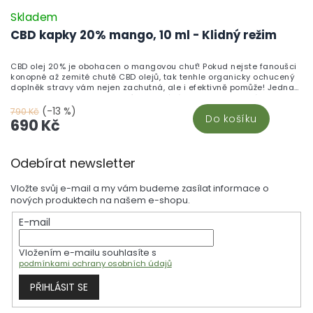
Skladem
CBD kapky 20% mango, 10 ml - Klidný režim
CBD olej 20% je obohacen o mangovou chuť! Pokud nejste fanoušci
konopné až zemité chutě CBD olejů, tak tenhle organicky ochucený
doplněk stravy vám nejen zachutná, ale i efektivně pomůže! Jedna
kapka obsahuje 8mg aktivní konopné látky - CBD. Vhodná volba pro
citlivé jedince, začínající i dlouhodobější uživatele CBD.
(-13 %)
790 Kč
Do košíku
690 Kč
Z
Odebírat newsletter
á
p
Vložte svůj e-mail a my vám budeme zasílat informace o
a
nových produktech na našem e-shopu.
t
E-mail
í
Vložením e-mailu souhlasíte s
podmínkami ochrany osobních údajů
PŘIHLÁSIT SE