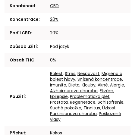
Kanabinoid
:
CBD
Koncentrace
:
20%
Podíl CBD
:
20%
Způsob užití
:
Pod jazyk
Obsah THC
:
0%
Bolest
,
Stres
,
Nespavost
,
Migréna a
bolest hlavy
,
Snížená koncentrace
,
Imunita
,
Dieta
,
Klouby
,
Akné
,
Alergie
,
Alzheimerova choroba
,
Ekzém
,
Použití
:
Epilepsie
,
Problematická pleť
,
Prostata
,
Regenerace
,
Schizofrenie
,
Suchá pokožka
,
Tinnitus
,
Úzkost
,
Parkinsonova choroba
,
Poškozené
vlasy
Příchuť
:
Kokos