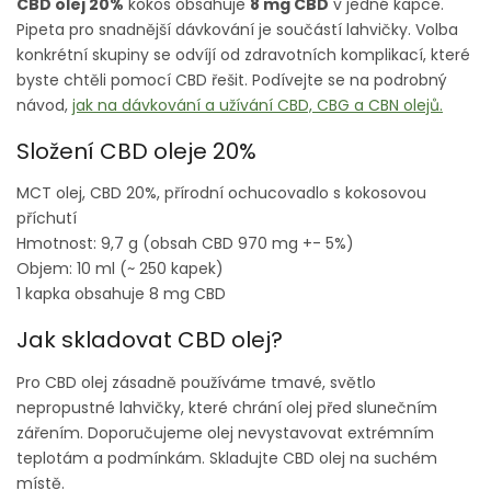
CBD olej 20%
kokos obsahuje
8
mg CBD
v jedné kapce.
Pipeta pro snadnější dávkování je součástí lahvičky. Volba
konkrétní skupiny se odvíjí od zdravotních komplikací, které
byste chtěli pomocí CBD řešit. Podívejte se na podrobný
návod,
jak na dávkování a užívání CBD, CBG a CBN olejů.
Složení CBD oleje 20%
MCT olej, CBD 20%, přírodní ochucovadlo s kokosovou
příchutí
Hmotnost: 9,7 g (obsah CBD 970 mg +- 5%)
Objem: 10 ml (~ 250 kapek)
1 kapka obsahuje 8 mg CBD
Jak skladovat CBD olej?
Pro CBD olej zásadně používáme tmavé, světlo
nepropustné lahvičky, které chrání olej před slunečním
zářením. Doporučujeme olej nevystavovat extrémním
teplotám a podmínkám. Skladujte CBD olej na suchém
místě.