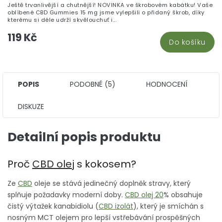
Ještě trvanlivější a chutnější! NOVINKA ve škrobovém kabátku! Vaše
oblíbené CBD Gummies 15 mg jsme vylepšili o přidaný škrob, díky
kterému si déle udrží skvělouchuť i...
119 Kč
Do košíku
POPIS
PODOBNÉ (5)
HODNOCENÍ
DISKUZE
Detailní popis produktu
Proč
CBD olej
s kokosem?
Ze
CBD
oleje se stává jedinečný doplněk stravy, který
splňuje požadavky moderní doby.
CBD olej 20
% obsahuje
čistý výtažek kanabidiolu (
CBD izolát
), který je smíchán s
nosným MCT olejem pro lepší vstřebávání prospěšných