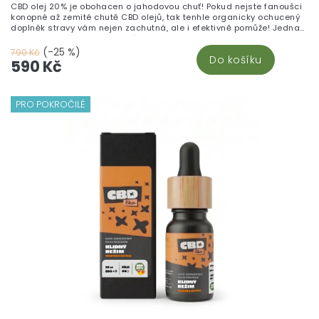
CBD olej 20% je obohacen o jahodovou chuť! Pokud nejste fanoušci
konopné až zemité chutě CBD olejů, tak tenhle organicky ochucený
doplněk stravy vám nejen zachutná, ale i efektivně pomůže! Jedna
kapka obsahuje 8mg aktivní konopné látky - CBD. Vhodná volba pro
citlivé jedince, začínající i dlouhodobější uživatele CBD.
(-25 %)
790 Kč
Do košíku
590 Kč
PRO POKROČILÉ