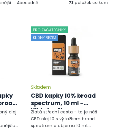
nější
Abecedně
73
položek celkem
PRO ZAČÁTEČNÍKY
KLIDNÝ REŽIM
Skladem
apky
CBD kapky 10% broad
 broad
spectrum, 10 ml -
-
Klidný režim
pný olej
Zlatá střední cesta - to je náš
CBD olej 10 s výtažkem broad
cnějších
spectrum o objemu 10 ml.
ální
Nejuniverzálnější CBD doplněk