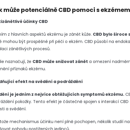
k může potenciálně CBD pomoci s ekzéme
tizánětlivé účinky CBD
ím z hlavních aspektů ekzému je zánět kůže.
CBD bylo široce 
é mohou být prospěšné při péči o ekzém. CBD působí na endokan
laci zánětlivých procesů.
ie naznačují, že
CBD může snižovat zánět
a omezení nadměrné
rnění příznaků ekzému.
idňující efekt na svědění a podráždění
dění je jedním z nejvíce obtěžujících symptomů ekzému.
CB
áždění pokožky. Tento efekt je částečně spojen s interakcí CB
sti a svědění.
tože mechanismus účinku není plně pochopen, několik studií n
šovat pohodu postižených jedinců.