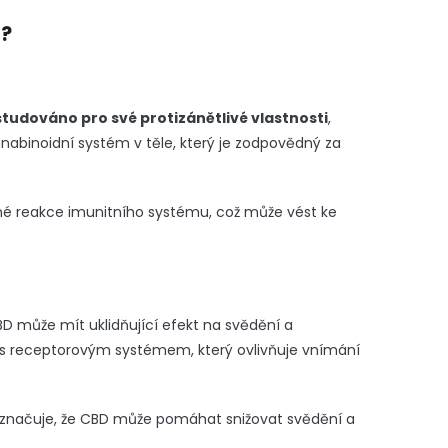
m?
studováno pro své protizánětlivé vlastnosti
,
abinoidní systém v těle, který je zodpovědný za
 reakce imunitního systému, což může vést ke
D může mít uklidňující efekt na svědění a
D s receptorovým systémem, který ovlivňuje vnímání
aznačuje, že CBD může pomáhat snižovat svědění a