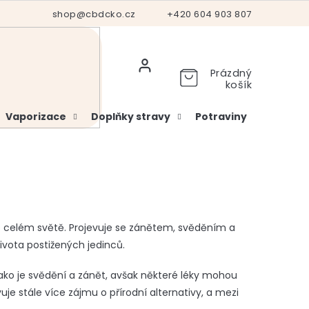
Hodnocení obchodu
shop@cbdcko.cz
Vrácení a reklamace
+420 604 903 807
Ověření věku
Prázdný
košík
Vaporizace
Doplňky stravy
Potraviny
Kosme
o celém světě. Projevuje se zánětem, svěděním a
ivota postižených jedinců.
ko je svědění a zánět, avšak některé léky mohou
je stále více zájmu o přírodní alternativy, a mezi