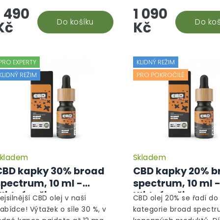
1 490
1 090
činek. Kanabidiol (CBD) je
efekt. CBD, neboli kanabi
eněný pro své...
Do košíku
známé pro své protizán
Do koš
Kč
Kč
a...
PRO EXPERTY
KLIDNÝ REŽIM
KLIDNÝ REŽIM
PRO POKROČILÉ
kladem
Skladem
Průměrné
hodnocení
CBD kapky 30% broad
CBD kapky 20% b
produktu
spectrum, 10 ml -
spectrum, 10 ml 
je
Klidný režim
Klidný režim
5,0
ejsilnější CBD olej v naší
CBD olej 20% se řadí do 
z
abídce! Výtažek o síle 30 %, v
kategorie broad spect
5