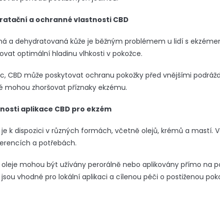
ratační a ochranné vlastnosti CBD
há a dehydratovaná kůže je běžným problémem u lidí s ekzéme
ovat optimální hladinu vlhkosti v pokožce.
c, CBD může poskytovat ochranu pokožky před vnějšími podrážděn
ré mohou zhoršovat příznaky ekzému.
nosti aplikace CBD pro ekzém
je k dispozici v různých formách, včetně olejů, krémů a mastí. 
erencích a potřebách.
oleje mohou být užívány perorálně nebo aplikovány přímo na p
jsou vhodné pro lokální aplikaci a cílenou péči o postiženou pok
Ř