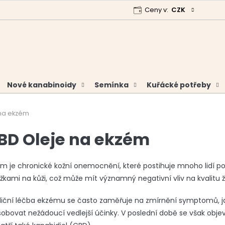
Ceny v:
CZK
 program
Garance vrácení peněz
Analýzy a certifikáty
Nové kanabinoidy
Semínka
Kuřácké potřeby
na ekzém
BD Oleje na ekzém
m je chronické kožní onemocnění, které postihuje mnoho lidí p
žkami na kůži, což může mít významný negativní vliv na kvalitu ž
iční léčba ekzému se často zaměřuje na zmírnění symptomů, ja
obovat nežádoucí vedlejší účinky. V poslední době se však objevu