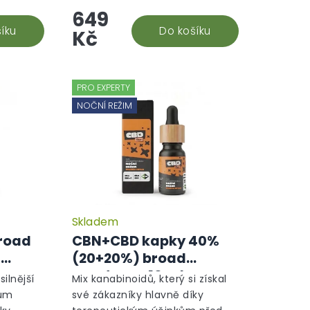
649
diol, je
stravy, který vám efektivně
ětlivé
íku
pomůže. Snadná aplikace a...
Do košíku
Kč
PRO EXPERTY
NOČNÍ REŽIM
Skladem
Průměrné
hodnocení
road
CBN+CBD kapky 40%
produktu
-
(20+20%) broad
je
spectrum, 10 ml -
4,7
silnější
Mix kanabinoidů, který si získal
z
Noční režim
rum
své zákazníky hlavně díky
5