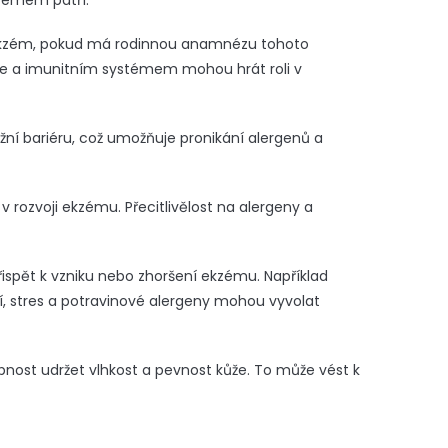
kzémem patří:
e ekzém, pokud má rodinnou anamnézu tohoto
ůže a imunitním systémem mohou hrát roli v
ní bariéru, což umožňuje pronikání alergenů a
 rozvoji ekzému. Přecitlivělost na alergeny a
spět k vzniku nebo zhoršení ekzému. Například
, stres a potravinové alergeny mohou vyvolat
pnost udržet vlhkost a pevnost kůže. To může vést k