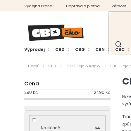
Přejít
Výdejna Praha 1
Doprava a platba
Věrnostní
na
obsah
HLEDAT
Výprodej
CBD
CBG
CBN
CBC
Domů
CBD
CBD Oleje & Kapky
CBD Oleje 
P
C
Cena
o
s
290
Kč
2490
Kč
t
Ekzé
r
vyrá
a
n
Trad
n
způs
Na skladě
64
í