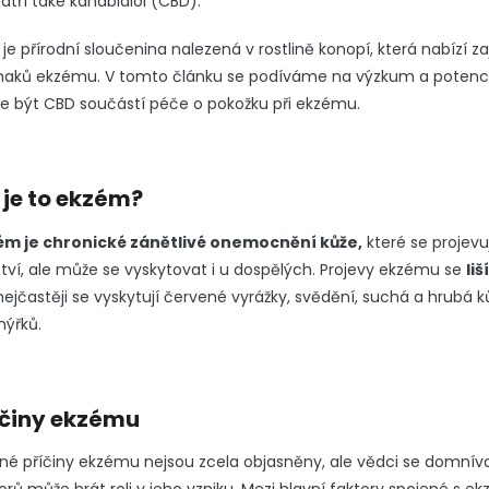
atří také kanabidiol (CBD).
je přírodní sloučenina nalezená v rostlině konopí, která nabízí z
znaků ekzému. V tomto článku se podíváme na výzkum a potenci
 být CBD součástí péče o pokožku při ekzému.
 je to ekzém?
ém je chronické zánětlivé onemocnění kůže,
které se projevu
tví, ale může se vyskytovat i u dospělých. Projevy ekzému se
li
nejčastěji se vyskytují červené vyrážky, svědění, suchá a hrubá 
hýřků.
íčiny ekzému
né příčiny ekzému nejsou zcela objasněny, ale vědci se domnív