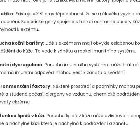
orů může hrát roli v jeho vzniku. Mezi hlavní faktory spojené s e
etika:
Existuje větší pravděpodobnost, že se u člověka vyvin
mocnění.
Specifické geny spojené s funkcí ochranné bariéry k
ylnosti k ekzému.
ucha kožní bariéry:
Lidé s ekzémem mají obvykle oslabenou kož
áždění do kůže. To vede k zánětu a reakci imunitního systému.
nitní dysregulace:
Porucha imunitního systému může hrát roli v
měrná imunitní odpověď mohou vést k zánětu a svědění.
ironmentální faktory:
Některé prostředí a podmínky mohou při
é a studené počasí, alergeny ve vzduchu, chemické podráždění
hvaty ekzému.
unkce lipidů v kůži:
Porucha lipidů v kůži může ovlivňovat scho
é a náchylné kůži, která je náchylná k podráždění a zánětu.