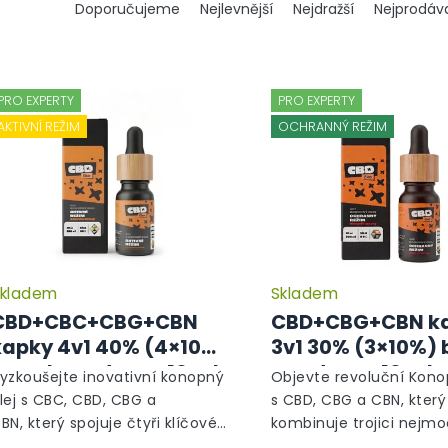
Doporučujeme
Nejlevnější
Nejdražší
Nejprodáva
a
z
e
n
PRO EXPERTY
PRO EXPERTY
í
p
AKTIVNÍ REŽIM
OCHRANNÝ REŽIM
r
o
d
u
k
t
ů
kladem
Skladem
Průměrné
hodnocení
CBD+CBC+CBG+CBN
CBD+CBG+CBN k
produktu
kapky 4v1 40% (4×10%)
3v1 30% (3×10%)
je
broad spectrum, 10 ml
spectrum, 10 ml 
5,0
yzkoušejte inovativní konopný
Objevte revoluční Kono
z
 Aktivní režim
Ochranný režim
lej s CBC, CBD, CBG a
s CBD, CBG a CBN, který
5
BN, který spojuje čtyři klíčové
kombinuje trojici nejmo
hvězdiček.
anabinoidy pro maximální
kanabinoidů pro maxim