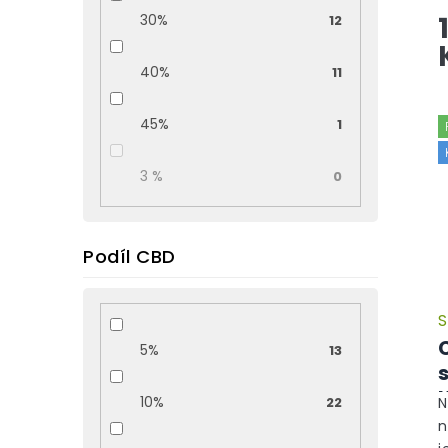
30%
ú
12
c
40%
11
45%
1
3 %
0
Podíl CBD
S
5%
13
10%
22
N
n