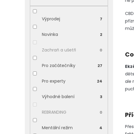
ně p
p
a
CBD 
n
Výprodej
7
pří
e
může
l
Novinka
2
Zachraň a ušetři
0
Co
Pro začátečníky
27
Ekz
děts
Pro experty
ale 
24
puc
Výhodné balení
3
REBRANDING
0
Př
Přes
Mentální režim
4