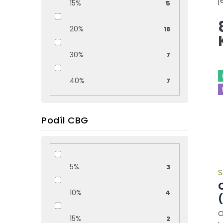
j
15%
5
C
s
20%
18
o
30%
7
40%
7
Podíl CBG
5%
3
S
10%
4
O
15%
2