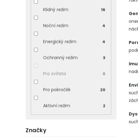
fakt
Klidný režim
16
Gen
one
Noční režim
4
nách
Energický režim
4
Por
podr
Ochranný režim
3
Imu
nad
Pro zvířata
0
Env
Pro pokročilé
20
such
zác
Aktivní režim
2
Dysf
such
Značky