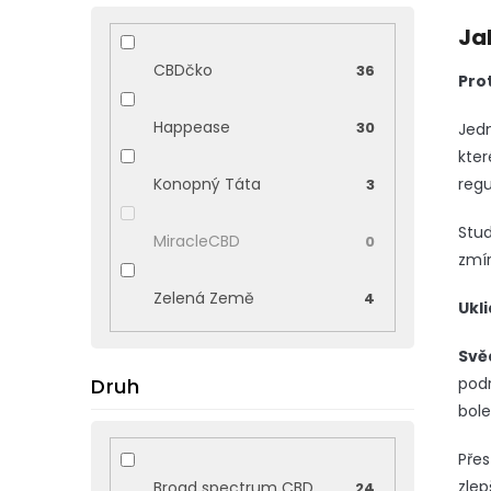
Ja
CBDčko
36
Pro
Happease
30
Jedn
kter
regu
Konopný Táta
3
Stud
MiracleCBD
0
zmí
Zelená Země
4
Ukl
Svě
Druh
podr
bole
Přes
zlep
Broad spectrum CBD
24