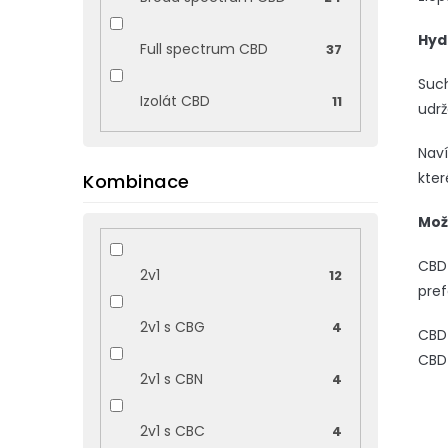
Hyd
Full spectrum CBD
37
Suc
Izolát CBD
11
udrž
Naví
kte
Kombinace
Mož
CBD 
2v1
12
pref
2v1 s CBG
4
CBD 
CBD 
2v1 s CBN
4
2v1 s CBC
4