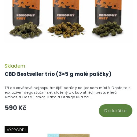
Skladem
P
h
CBD Bestseller trio (3×5 g malé paličky)
pr
je
Tři celosvětově nejpopulárnější odrůdy na jednom místě. Dopřejte si
5,
exkluzivní degustační set složený z absolutních bestsellerů
z
Amnesia Haze, Lemon Haze a Orange Bud za...
5
590 Kč
hv
Do košíku
VÝPRODEJ