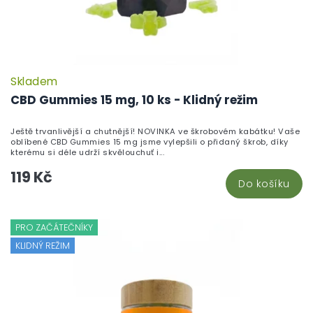
Skladem
CBD Gummies 15 mg, 10 ks - Klidný režim
Ještě trvanlivější a chutnější! NOVINKA ve škrobovém kabátku! Vaše
oblíbené CBD Gummies 15 mg jsme vylepšili o přidaný škrob, díky
kterému si déle udrží skvělouchuť i...
119 Kč
Do košíku
PRO ZAČÁTEČNÍKY
KLIDNÝ REŽIM