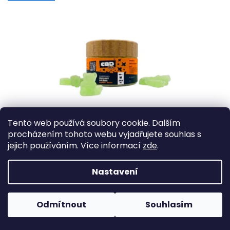
Tento web používá soubory cookie. Dalším
procházením tohoto webu vyjadřujete souhlas s
jejich používáním. Více informací
zde
.
Skladem
CBD Gummies 15 mg, 50 ks - Klidný režim
Nastavení
Ještě trvanlivější a chutnější! NOVINKA ve škrobovém kabátku! Vaše
oblíbené CBD Gummies 15 mg jsme vylepšili o přidaný škrob, díky
kterému si déle udrží skvělou chuť i...
Odmítnout
Souhlasím
559 Kč
Do košíku