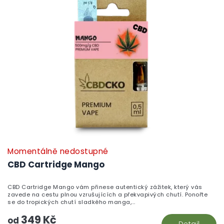
Momentálně nedostupné
P
h
CBD Cartridge Mango
pr
je
CBD Cartridge Mango vám přinese autentický zážitek, který vás
5,
zavede na cestu plnou vzrušujících a překvapivých chutí. Ponořte
z
se do tropických chutí sladkého manga,...
5
349 Kč
hv
od
Detail