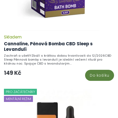
Skladem
Cannaline, Pěnová Bomba CBD Sleep s
Levandulí
Zachraň a ušetři!Zboží s krátkou dobou trvanlivosti do 12/2026CBD
Sleep Pěnnová bomby s levandulí je ideální večerní rituál pro
klidnou noc. Spojuje CBD s levandulovým...
149 Kč
Do košíku
PRO ZAČÁTEČNÍKY
MENTÁLNÍ REŽIM