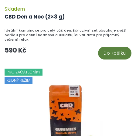
Skladem
CBD Den a Noc (2×3 g)
Ideální kombinace pro celý váš den. Exkluzivní set obsahuje svěží
odrůdu pro denní harmonii a uklidňující variantu pro příjemný
večerní relax.
590 Kč
Do košíku
PRO ZAČÁTEČNÍKY
KLIDNÝ REŽIM