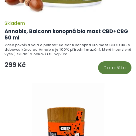
Skladem
Annabis, Balcann konopná bio mast CBD+CBG
50 ml
Vaše pokožka volá o pomoc? Balcann konopná Bio mast CBD+CBG s
dubovou kůrou od Annabis je 100% přírodní mazání, které intenzivně
vyživí, zklidní a obnoví i tu nejvíce...
299 Kč
Do košíku