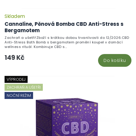
Skladem
Cannaline, Pěnová Bomba CBD Anti-Stress s
Bergamotem
Zachraň a ušetři!Zboží s krátkou dobou trvanlivosti do 12/2026.CBD
Anti-Stress Bath Bomb s bergamotem promění koupel v domácí
wellness rituál. Kombinuje CBD s...
149 Kč
Do košíku
VÝPRODEJ
ZACHRAŇ A UŠETŘI
NOČNÍ REŽIM