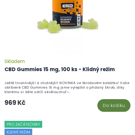
Skladem
CBD Gummies 15 mg, 100 ks - Klidný režim
Ještě trvanlivější a chutnější! NOVINKA ve škrobovém kabátku! Vaše
oblíbené CBD Gummies 15 mg jsme vylepšili o přidaný škrob, díky
kterému si déle udrží skvělouchuť i...
969 Kč
Do košíku
PRO ZAČÁTEČNÍKY
KLIDNÝ REŽIM