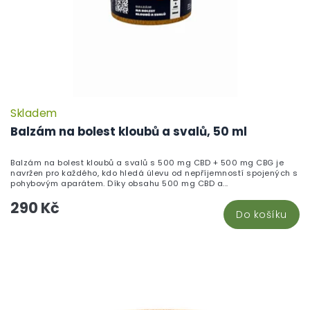
Skladem
P
h
Balzám na bolest kloubů a svalů, 50 ml
pr
je
Balzám na bolest kloubů a svalů s 500 mg CBD + 500 mg CBG je
5,
navržen pro každého, kdo hledá úlevu od nepříjemností spojených s
z
pohybovým aparátem. Díky obsahu 500 mg CBD a...
5
290 Kč
hv
Do košíku