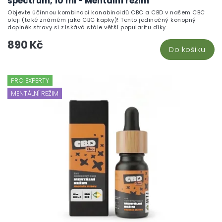
spectrum, 10 ml - Mentální režim
Objevte účinnou kombinaci kanabinoidů CBC a CBD v našem CBC
oleji (také známém jako CBC kapky)! Tento jedinečný konopný
doplněk stravy si získává stále větší popularitu díky...
890 Kč
Do košíku
PRO EXPERTY
MENTÁLNÍ REŽIM