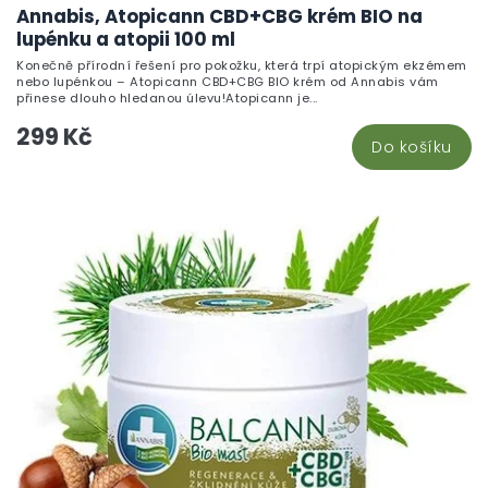
Annabis, Atopicann CBD+CBG krém BIO na
lupénku a atopii 100 ml
Konečně přírodní řešení pro pokožku, která trpí atopickým ekzémem
nebo lupénkou – Atopicann CBD+CBG BIO krém od Annabis vám
přinese dlouho hledanou úlevu!Atopicann je...
299 Kč
Do košíku