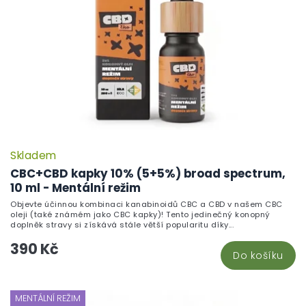
Skladem
CBC+CBD kapky 10% (5+5%) broad spectrum,
10 ml - Mentální režim
Objevte účinnou kombinaci kanabinoidů CBC a CBD v našem CBC
oleji (také známém jako CBC kapky)! Tento jedinečný konopný
doplněk stravy si získává stále větší popularitu díky...
390 Kč
Do košíku
MENTÁLNÍ REŽIM