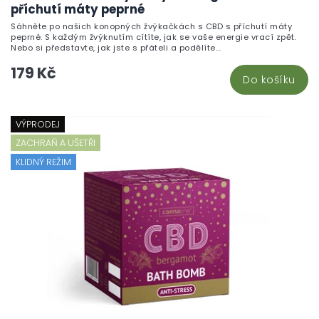
příchutí máty peprné
Sáhněte po našich konopných žvýkačkách s CBD s příchutí máty
peprné. S každým žvýknutím cítíte, jak se vaše energie vrací zpět.
Nebo si představte, jak jste s přáteli a podělíte...
179 Kč
Do košíku
VÝPRODEJ
ZACHRAŇ A UŠETŘI
KLIDNÝ REŽIM