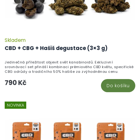
Skladem
CBD + CBG + Hašiš degustace (3×3 g)
Jedinečná příležitost objevit svět kanabinoidů. Exkluzivní
srovnávací set přináší kombinaci prémiového CBD květu, specifické
CBG odrůdy a tradičního 50% hašiše za zvýhodněnou cenu.
790 Kč
Do košíku
NOVINKA