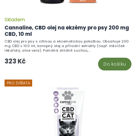
Skladem
Cannaline, CBD olej na ekzémy pro psy 200 mg
CBD, 10 ml
CBD olej pro psy s citlivou a ekzematickou pokožkou. Obsahuje 200
mg CBD v 100 ml, konopný olej a přírodní extrakty (např. měsíček
lékařský, aloe vera). Pomáhá zklidnit suchou,...
323 Kč
Do košíku
PRO ZVÍŘATA