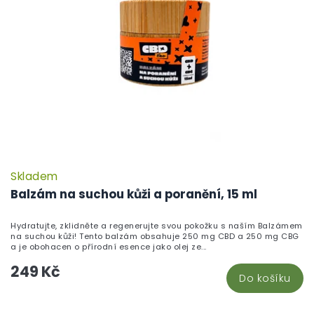
Skladem
Balzám na suchou kůži a poranění, 15 ml
Hydratujte, zklidněte a regenerujte svou pokožku s naším Balzámem
na suchou kůži! Tento balzám obsahuje 250 mg CBD a 250 mg CBG
a je obohacen o přírodní esence jako olej ze...
249 Kč
Do košíku