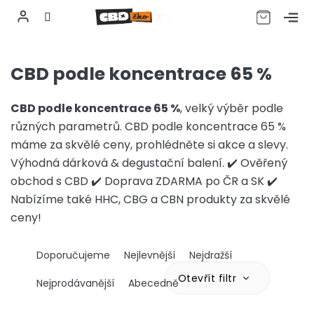
CZK
Přejít
na
CBD podle koncentrace 65 %
obsah
CBD podle koncentrace 65 %
, velký výběr podle
různých
parametrů. CBD podle koncentrace 65 %
máme za skvělé ceny, prohlédněte si akce a slevy.
Výhodná dárková & degustační balení. ✔️ Ověřený
obchod s CBD ✔️ Doprava ZDARMA po ČR a SK ✔️
Nabízíme také HHC, CBG a CBN produkty za skvělé
ceny!
Ř
Doporučujeme
Nejlevnější
Nejdražší
a
z
Otevřít filtr
Nejprodávanější
Abecedně
e
n
V