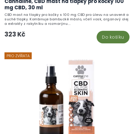
Cannaline, CBD mast na tlapky pro kočky 100
mg CBD, 30 ml
CBD mast na tlapky pro kočky s 100 mg CBD pro úlevu na unavené a
suché tlapky. Kombinuje bambucké máslo, včelí vosk, arganový olej
a extrakty z rakytníku a rozmarýnu....
323 Kč
Do košíku
PRO ZVÍŘATA