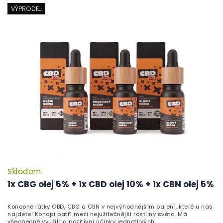
í
ý
VÝPRODEJ
p
p
r
i
o
s
d
p
u
r
k
o
t
d
ů
u
k
t
ů
Skladem
1x CBG olej 5% + 1x CBD olej 10% + 1x CBN olej 5%
Konopné látky CBD, CBG a CBN v nejvýhodnějším balení, které u nás
najdete! Konopí patří mezi nejužitečnější rostliny světa. Má
všeobecné využití a pozitivní účinky jednotlivých...