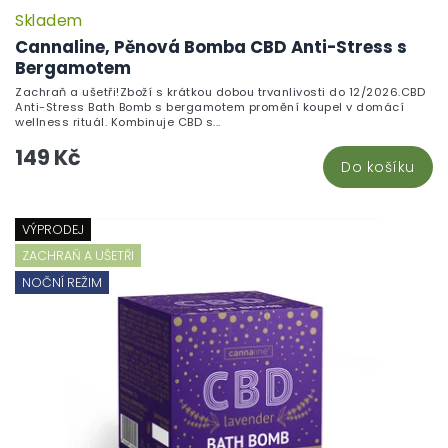
Skladem
Cannaline, Pěnová Bomba CBD Anti-Stress s
Bergamotem
Zachraň a ušetři!Zboží s krátkou dobou trvanlivosti do 12/2026.CBD
Anti-Stress Bath Bomb s bergamotem promění koupel v domácí
wellness rituál. Kombinuje CBD s...
149 Kč
Do košíku
VÝPRODEJ
ZACHRAŇ A UŠETŘI
NOČNÍ REŽIM