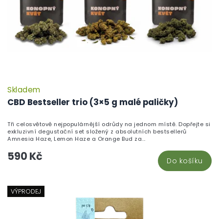
Skladem
P
h
CBD Bestseller trio (3×5 g malé paličky)
pr
je
Tři celosvětově nejpopulárnější odrůdy na jednom místě. Dopřejte si
5,
exkluzivní degustační set složený z absolutních bestsellerů
z
Amnesia Haze, Lemon Haze a Orange Bud za...
5
590 Kč
hv
Do košíku
VÝPRODEJ