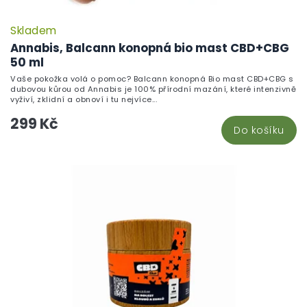
Skladem
Annabis, Balcann konopná bio mast CBD+CBG
50 ml
Vaše pokožka volá o pomoc? Balcann konopná Bio mast CBD+CBG s
dubovou kůrou od Annabis je 100% přírodní mazání, které intenzivně
vyživí, zklidní a obnoví i tu nejvíce...
299 Kč
Do košíku