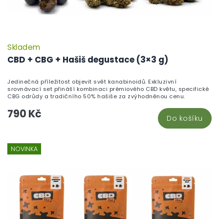
Skladem
CBD + CBG + Hašiš degustace (3×3 g)
Jedinečná příležitost objevit svět kanabinoidů. Exkluzivní
srovnávací set přináší kombinaci prémiového CBD květu, specifické
CBG odrůdy a tradičního 50% hašiše za zvýhodněnou cenu.
790 Kč
Do košíku
NOVINKA