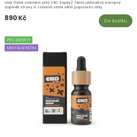
oleji (také známém jako CBC kapky)! Tento jedinečný konopný
doplněk stravy si získává stále větší popularitu díky...
890 Kč
Do košíku
PRO EXPERTY
MENTÁLNÍ REŽIM