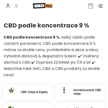
CZK
Přejít
na
CBD podle koncentrace 9 %
obsah
CBD podle koncentrace 9 %
, velký výběr podle
různých parametrů. CBD podle koncentrace 9 %
máme za skvělé ceny, prohlédněte si akce a slevy.
Výhodná dárková & degustační balení. ✔️ Ověřený
obchod s CBD ✔️ Doprava ZDARMA po ČR a SK ✔️
Nabízíme také HHC, CBG a CBN produkty za skvělé
ceny!
Kombinované CBD
CBD Oleje & Kapky
oleje