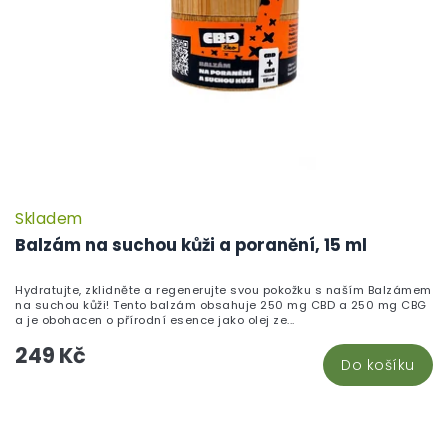
Skladem
Balzám na suchou kůži a poranění, 15 ml
Hydratujte, zklidněte a regenerujte svou pokožku s naším Balzámem
na suchou kůži! Tento balzám obsahuje 250 mg CBD a 250 mg CBG
a je obohacen o přírodní esence jako olej ze...
249 Kč
Do košíku