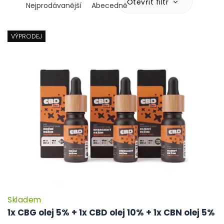
z
Otevřít filtr
Nejprodávanější
Abecedně
e
n
V
í
ý
VÝPRODEJ
p
p
r
i
o
s
d
p
u
r
k
o
t
d
ů
u
k
t
ů
Skladem
1x CBG olej 5% + 1x CBD olej 10% + 1x CBN olej 5%