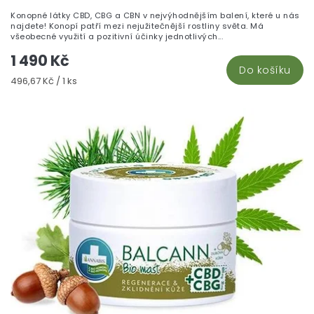
Konopné látky CBD, CBG a CBN v nejvýhodnějším balení, které u nás
najdete! Konopí patří mezi nejužitečnější rostliny světa. Má
všeobecné využití a pozitivní účinky jednotlivých...
1 490 Kč
Do košíku
Měrná
496,67 Kč / 1 ks
cena: