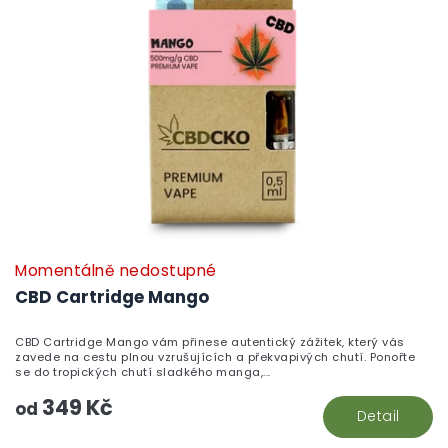
Momentálně nedostupné
P
h
CBD Cartridge Mango
pr
je
CBD Cartridge Mango vám přinese autentický zážitek, který vás
5,
zavede na cestu plnou vzrušujících a překvapivých chutí. Ponořte
z
se do tropických chutí sladkého manga,...
5
349 Kč
hv
od
Detail