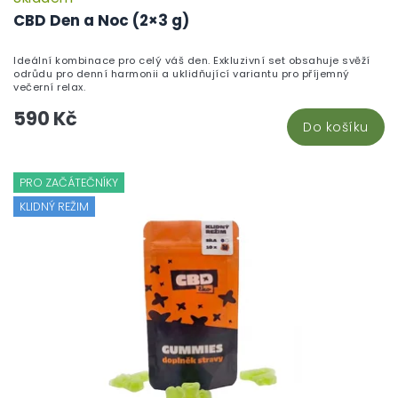
CBD Den a Noc (2×3 g)
Ideální kombinace pro celý váš den. Exkluzivní set obsahuje svěží
odrůdu pro denní harmonii a uklidňující variantu pro příjemný
večerní relax.
590 Kč
Do košíku
PRO ZAČÁTEČNÍKY
KLIDNÝ REŽIM