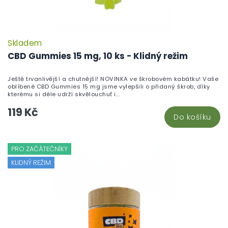
Skladem
CBD Gummies 15 mg, 10 ks - Klidný režim
Ještě trvanlivější a chutnější! NOVINKA ve škrobovém kabátku! Vaše
oblíbené CBD Gummies 15 mg jsme vylepšili o přidaný škrob, díky
kterému si déle udrží skvělouchuť i...
119 Kč
Do košíku
PRO ZAČÁTEČNÍKY
KLIDNÝ REŽIM