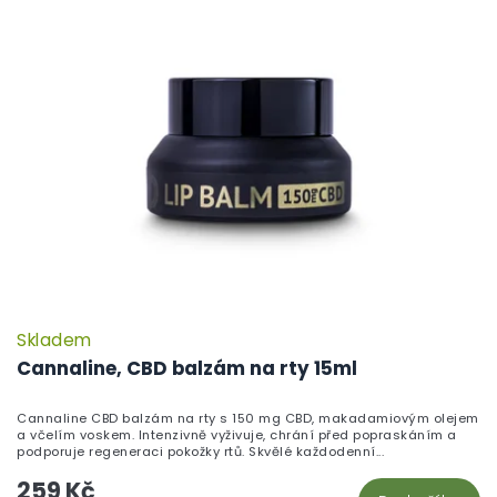
Skladem
Cannaline, CBD balzám na rty 15ml
Cannaline CBD balzám na rty s 150 mg CBD, makadamiovým olejem
a včelím voskem. Intenzivně vyživuje, chrání před popraskáním a
podporuje regeneraci pokožky rtů. Skvělé každodenní...
259 Kč