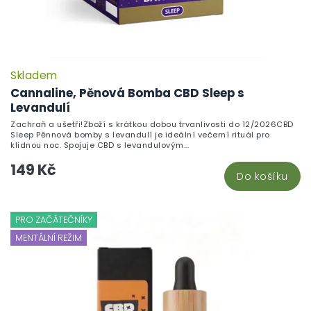
Skladem
Cannaline, Pěnová Bomba CBD Sleep s
Levandulí
Zachraň a ušetři!Zboží s krátkou dobou trvanlivosti do 12/2026CBD
Sleep Pěnnová bomby s levandulí je ideální večerní rituál pro
klidnou noc. Spojuje CBD s levandulovým...
149 Kč
Do košíku
PRO ZAČÁTEČNÍKY
MENTÁLNÍ REŽIM