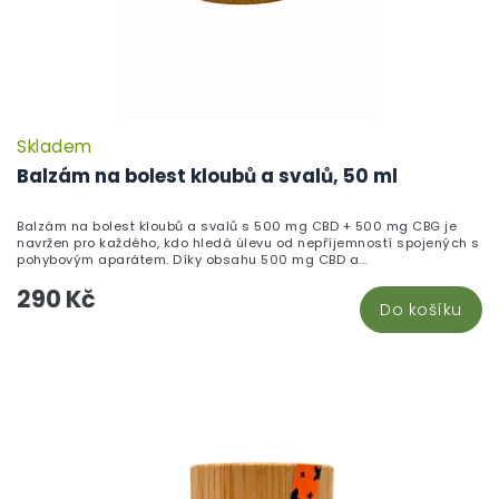
Skladem
P
h
Balzám na bolest kloubů a svalů, 50 ml
pr
je
Balzám na bolest kloubů a svalů s 500 mg CBD + 500 mg CBG je
5,
navržen pro každého, kdo hledá úlevu od nepříjemností spojených s
z
pohybovým aparátem. Díky obsahu 500 mg CBD a...
5
290 Kč
hv
Do košíku