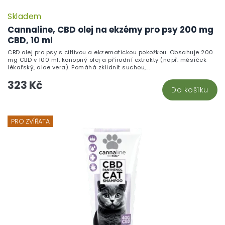
Skladem
Cannaline, CBD olej na ekzémy pro psy 200 mg
CBD, 10 ml
CBD olej pro psy s citlivou a ekzematickou pokožkou. Obsahuje 200
mg CBD v 100 ml, konopný olej a přírodní extrakty (např. měsíček
lékařský, aloe vera). Pomáhá zklidnit suchou,...
323 Kč
Do košíku
PRO ZVÍŘATA