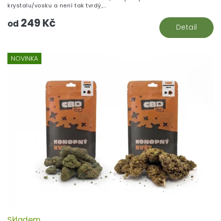
krystalu/vosku a není tak tvrdý,...
249 Kč
od
Detail
NOVINKA
Skladem