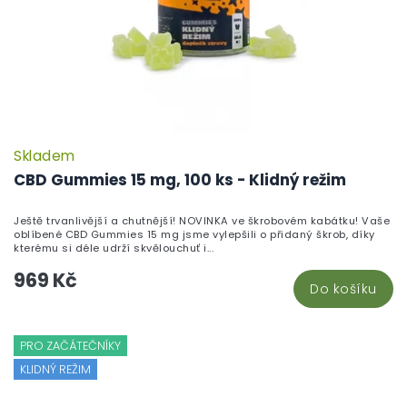
Skladem
CBD Gummies 15 mg, 100 ks - Klidný režim
Ještě trvanlivější a chutnější! NOVINKA ve škrobovém kabátku! Vaše
oblíbené CBD Gummies 15 mg jsme vylepšili o přidaný škrob, díky
kterému si déle udrží skvělouchuť i...
969 Kč
Do košíku
PRO ZAČÁTEČNÍKY
KLIDNÝ REŽIM