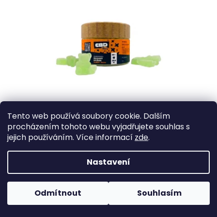
Tento web používá soubory cookie. Dalším
Skladem
procházením tohoto webu vyjadřujete souhlas s
jejich používáním. Více informací
zde
.
CBD Gummies 15 mg, 50 ks - Klidný režim
Ještě trvanlivější a chutnější! NOVINKA ve škrobovém kabátku! Vaše
Nastavení
oblíbené CBD Gummies 15 mg jsme vylepšili o přidaný škrob, díky
kterému si déle udrží skvělou chuť i...
559 Kč
Odmítnout
Souhlasím
Do košíku