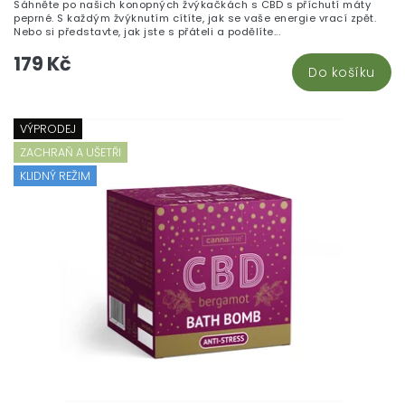
Sáhněte po našich konopných žvýkačkách s CBD s příchutí máty
peprné. S každým žvýknutím cítíte, jak se vaše energie vrací zpět.
Nebo si představte, jak jste s přáteli a podělíte...
179 Kč
Do košíku
VÝPRODEJ
ZACHRAŇ A UŠETŘI
KLIDNÝ REŽIM