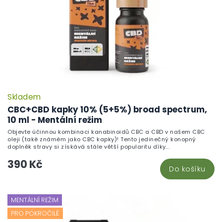
Skladem
CBC+CBD kapky 10% (5+5%) broad spectrum,
10 ml - Mentální režim
Objevte účinnou kombinaci kanabinoidů CBC a CBD v našem CBC
oleji (také známém jako CBC kapky)! Tento jedinečný konopný
doplněk stravy si získává stále větší popularitu díky...
390 Kč
Do košíku
MENTÁLNÍ REŽIM
PRO POKROČILÉ