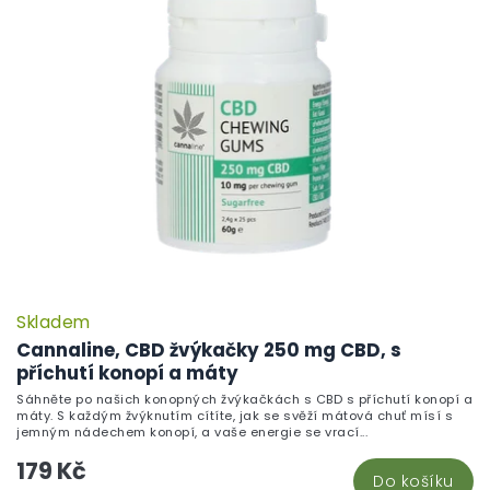
Skladem
Cannaline, CBD žvýkačky 250 mg CBD, s
příchutí konopí a máty
Sáhněte po našich konopných žvýkačkách s CBD s příchutí konopí a
máty. S každým žvýknutím cítíte, jak se svěží mátová chuť mísí s
jemným nádechem konopí, a vaše energie se vrací...
179 Kč
Do košíku