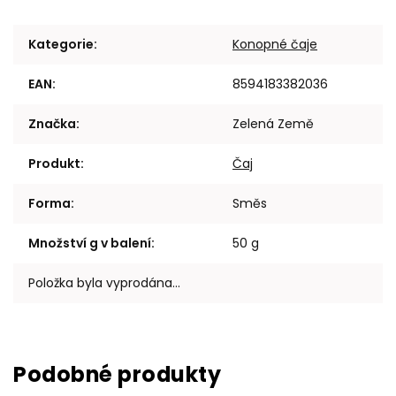
Kategorie
:
Konopné čaje
EAN
:
8594183382036
Značka
:
Zelená Země
Produkt
:
Čaj
Forma
:
Směs
Množství g v balení
:
50 g
Položka byla vyprodána…