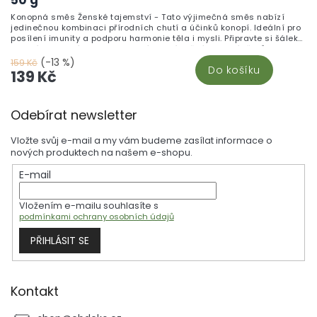
Konopná směs Ženské tajemství - Tato výjimečná směs nabízí
jedinečnou kombinaci přírodních chutí a účinků konopí. Ideální pro
posílení imunity a podporu harmonie těla i mysli. Připravte si šálek
zdraví z kvalitních surovin, který ocení každý milovník čajů.
(-13 %)
159 Kč
Do košíku
139 Kč
Z
Odebírat newsletter
á
p
Vložte svůj e-mail a my vám budeme zasílat informace o
a
nových produktech na našem e-shopu.
t
E-mail
í
Vložením e-mailu souhlasíte s
podmínkami ochrany osobních údajů
PŘIHLÁSIT SE
Kontakt