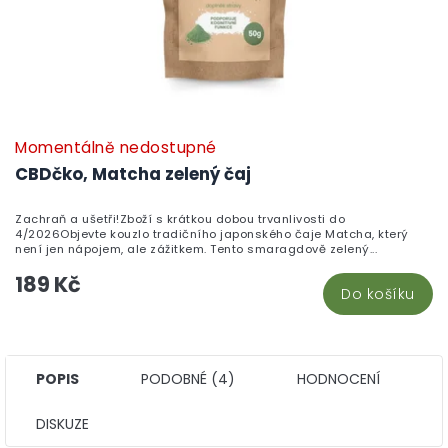
Momentálně nedostupné
CBDčko, Matcha zelený čaj
Zachraň a ušetři!Zboží s krátkou dobou trvanlivosti do
4/2026Objevte kouzlo tradičního japonského čaje Matcha, který
není jen nápojem, ale zážitkem. Tento smaragdově zelený...
189 Kč
Do košíku
POPIS
PODOBNÉ (4)
HODNOCENÍ
DISKUZE