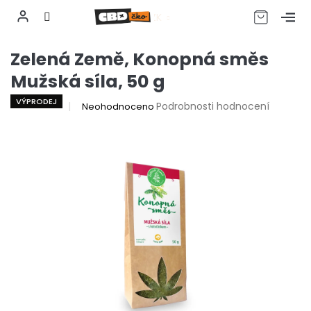
CZK
Přejít
Zelená Země, Konopná směs
na
obsah
Mužská síla, 50 g
VÝPRODEJ
Průměrné
Podrobnosti hodnocení
Neohodnoceno
hodnocení
produktu
je
0,0
z
5
hvězdiček.