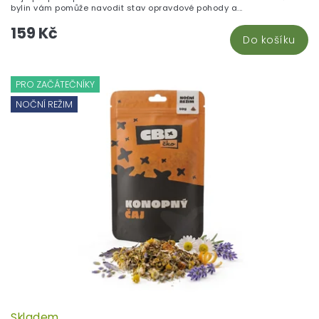
bylin vám pomůže navodit stav opravdové pohody a...
159 Kč
Do košíku
PRO ZAČÁTEČNÍKY
NOČNÍ REŽIM
Skladem