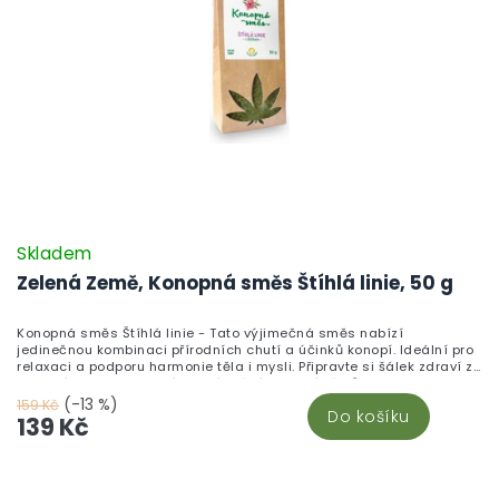
Skladem
Zelená Země, Konopná směs Štíhlá linie, 50 g
Konopná směs Štíhlá linie - Tato výjimečná směs nabízí
jedinečnou kombinaci přírodních chutí a účinků konopí. Ideální pro
relaxaci a podporu harmonie těla i mysli. Připravte si šálek zdraví z
kvalitních surovin, který ocení každý milovník čajů.
(-13 %)
159 Kč
Do košíku
139 Kč