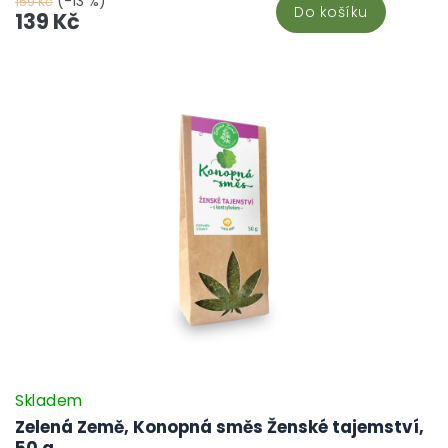
(-13 %)
159 Kč
Do košíku
139 Kč
Skladem
Zelená Země, Konopná směs Ženské tajemství,
50 g