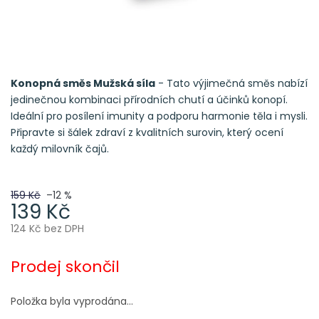
Konopná směs Mužská síla
- Tato výjimečná směs nabízí
jedinečnou kombinaci přírodních chutí a účinků konopí.
Ideální pro posílení imunity a podporu harmonie těla i mysli.
Připravte si šálek zdraví z kvalitních surovin, který ocení
každý milovník čajů.
159 Kč
–12 %
139 Kč
124 Kč bez DPH
Měrná
cena:
Prodej skončil
Položka byla vyprodána…