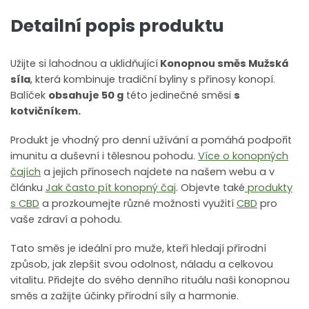
Detailní popis produktu
Užijte si lahodnou a uklidňující
Konopnou směs Mužská
síla
, která kombinuje tradiční byliny s přínosy konopí.
Balíček
obsahuje 50 g
této jedinečné směsi
s
kotvičníkem.
Produkt je vhodný pro denní užívání a pomáhá podpořit
imunitu a duševní i tělesnou pohodu.
Více o konopných
čajích
a jejich přínosech najdete na našem webu a v
článku
Jak často pít konopný čaj
. Objevte také
produkty
s CBD
a prozkoumejte různé možnosti využití
CBD
pro
vaše zdraví a pohodu.
Tato směs je ideální pro muže, kteří hledají přírodní
způsob, jak zlepšit svou odolnost, náladu a celkovou
vitalitu. Přidejte do svého denního rituálu naši konopnou
směs a zažijte účinky přírodní síly a harmonie.