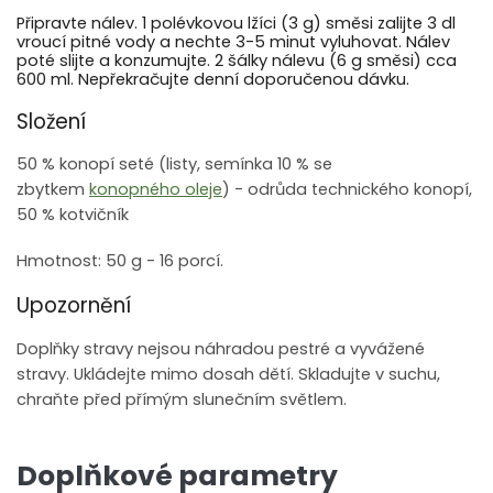
Připravte nálev. 1 polévkovou lžíci (3 g) směsi zalijte 3 dl
vroucí pitné vody a nechte 3-5 minut vyluhovat. Nálev
poté slijte a konzumujte. 2 šálky nálevu (6 g směsi) cca
600 ml. Nepřekračujte denní doporučenou dávku.
Složení
50 % konopí seté (listy, semínka 10 % se
zbytkem
konopného oleje
) - odrůda technického konopí,
50 % kotvičník
Hmotnost: 50 g - 16 porcí.
Upozornění
Doplňky stravy nejsou náhradou pestré a vyvážené
stravy. Ukládejte mimo dosah dětí. Skladujte v suchu,
chraňte před přímým slunečním světlem.
Doplňkové parametry