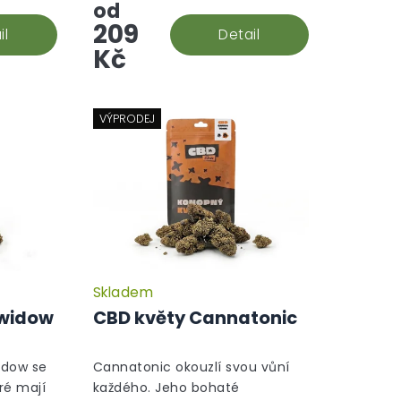
aromatu. S pečlivě vybranou
od
genetikou jde o kvalitní...
209
il
Detail
Kč
VÝPRODEJ
Skladem
Průměrné
hodnocení
 widow
CBD květy Cannatonic
produktu
je
5,0
idow se
Cannatonic okouzlí svou vůní
z
ré mají
každého. Jeho bohaté
5