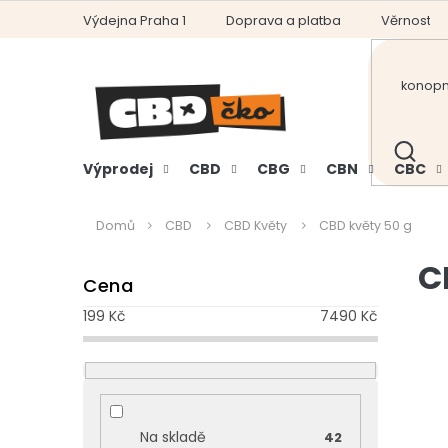
Přejít
Výdejna Praha 1
Doprava a platba
Věrnostní
na
obsah
HLEDAT
Výprodej
CBD
CBG
CBN
CBC
Domů
CBD
CBD Květy
CBD květy 50 g
P
C
Cena
o
s
199
Kč
7490
Kč
t
r
a
n
V
n
ý
Na skladě
42
í