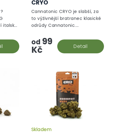
CRYO
o?
Cannatonic CRYO je slabší, za
BG
to výživnější bratranec klasické
 italský
odrůdy Cannatonic.
čeně
Nedisponuje tak vysokou
99
potencí CBD, pouze 8,37 % CBD,
od
il
ale za to Vás okouzlí svou...
Detail
Kč
Skladem
Průměrné