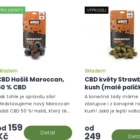
PRO EXPERTY
VÝPRODEJ
kladem
Skladem
Průměrné
hodnocení
CBD Hašiš Maroccan,
CBD květy Straw
produktu
50 % CBD
kush (malé palič
je
5,0
ak tohle je opravdu síla!
A konečně tady máme
z
ředstavujeme nový Maroccan
zástupce i z konopné r
5
ašiš CBD 50 %! Hašiš, který tě
Kush! Jaká je lepší volb
hvězdiček.
kouzlí na první dobrou!
jahoda? Víc jahody v m
159
paličkách za co nejlepš
od
od
Detail
cenu! To je náš Strawbe
Kč
249
Deta
greenhouse.