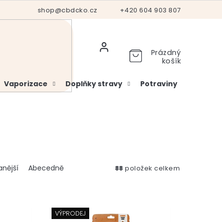
Hodnocení obchodu
shop@cbdcko.cz
Vrácení a reklamace
+420 604 903 807
Ověření věku
Prázdný
košík
Vaporizace
Doplňky stravy
Potraviny
Kosme
nější
Abecedně
88
položek celkem
VÝPRODEJ