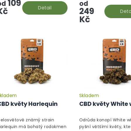
109
od
od
Detail
Kč
249
Deta
Kč
kladem
Skladem
Průměrné
hodnocení
CBD květy Harlequin
CBD květy White
produktu
je
5,0
elosvětově známý strain
Odrůda konopí White w
z
arlequin má bohatý rodokmen
pyšní většími květy, kte
5