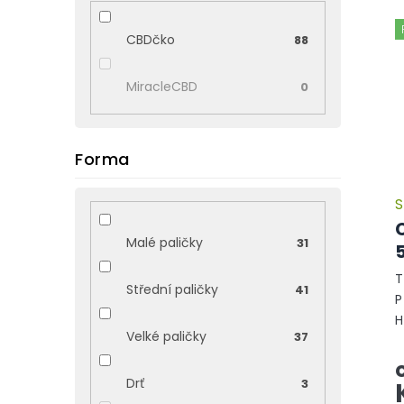
CBDčko
88
MiracleCBD
0
Forma
S
Malé paličky
31
T
Střední paličky
41
P
H
Velké paličky
37
o
Drť
3