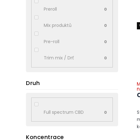
Preroll
0
Mix produktů
0
Pre-roll
0
Trim mix / Drť
0
Druh
M
n
Full spectrum CBD
S
0
m
k
Koncentrace