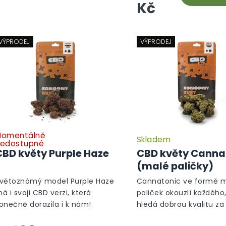
Kč
VÝPRODEJ
VÝPRODEJ
omentálně
Skladem
edostupné
CBD květy Purple Haze
CBD květy Canna
(malé paličky)
větoznámý model Purple Haze
Cannatonic ve formě 
á i svoji CBD verzi, která
paliček okouzlí každého
onečně dorazila i k nám!
hledá dobrou kvalitu za
lepší cenu.