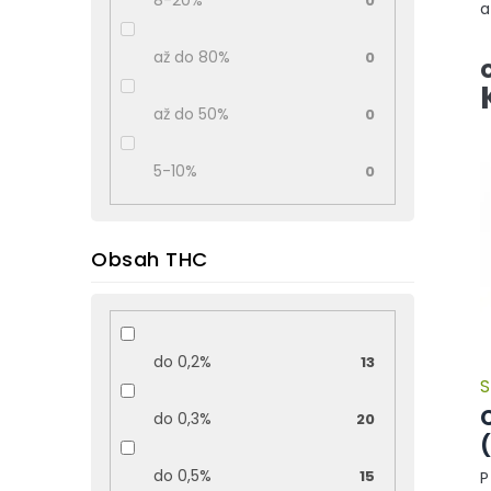
8-20%
0
a
t
až do 80%
0
p
až do 50%
0
5-10%
0
Obsah THC
do 0,2%
13
S
do 0,3%
20
do 0,5%
15
P