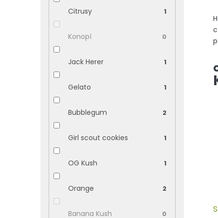
Citrusy
1
H
c
Konopí
0
p
a
Jack Herer
1
j
p
Gelato
1
Bubblegum
2
Girl scout cookies
1
OG Kush
1
Orange
2
S
Banana Kush
0