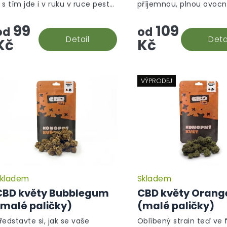
 s tím jde i v ruku v ruce pestrý
příjemnou, plnou ovocn
hvězdiček.
erpenový profil. CBD květy
silnou, květinovou vůni.
99
109
ocházejí z Green House edice!
od
od
Detail
Deta
Kč
Kč
VÝPRODEJ
kladem
Skladem
CBD květy Bubblegum
CBD květy Orang
(malé paličky)
(malé paličky)
ředstavte si, jak se vaše
Oblíbený strain teď ve