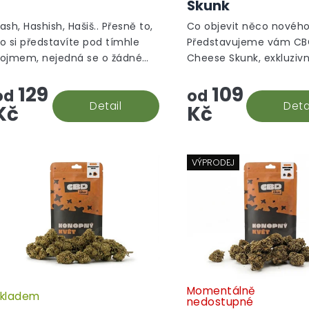
Skunk
je
5,0
ash, Hashish, Hašiš.. Přesně to,
Co objevit něco novéh
z
o si představíte pod tímhle
Představujeme vám C
5
ojmem, nejedná se o žádné
Cheese Skunk, exkluzivní
hvězdiček.
romatizované "srandy", tohle
greenhouse, který zaru
129
109
e prostě hašiš v jeho CBD
potěší vaše smysly!
od
od
odobě.
Detail
Deta
Kč
Kč
VÝPRODEJ
Momentálně
kladem
nedostupné