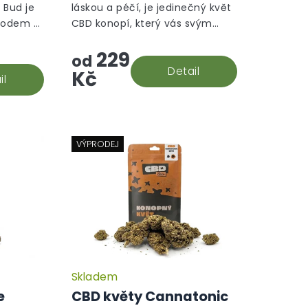
 Bud je
láskou a péčí, je jedinečný květ
ůvodem z
CBD konopí, který vás svým
ně
aromatem přenese do tropické
229
ten je na
oázy.
od
t.
Detail
Kč
il
VÝPRODEJ
Skladem
e
CBD květy Cannatonic