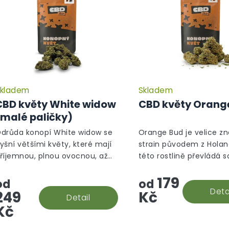
p
r
o
d
u
k
t
ů
kladem
Skladem
Průměrné
hodnocení
CBD květy White widow
CBD květy Orang
produktu
(malé paličky)
je
5,0
drůda konopí White widow se
Orange Bud je velice z
z
yšní většími květy, které mají
strain původem z Holan
5
říjemnou, plnou ovocnou, až
této rostlině převládá s
hvězdiček.
ilnou, květinovou vůni. Nyní ve
gen a ten je na první p
179
ýhodné verzi malé paličky!
ihned viditelný, díky v
od
od
množství oranžových pe
Deta
249
Kč
Detail
Kč