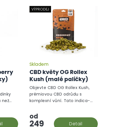
VÝPRODEJ
Skladem
Průměrné
hodnocení
berry
CBD květy OG Rollex
produktu
ky)
Kush (malé paličky)
je
5,0
Objevte CBD OG Rollex Kush,
z
odinky
prémiovou CBD odrůdu s
5
a než
komplexní vůní. Tato indica-
hvězdiček.
alých
dominantní hybridní odrůda
í
vznikla křížením White Fire OG a
od
rry kush,
OG Kush. Vůně je dřevitá s
249
il
Detail
nádechem...