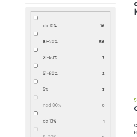
do 10%
16
10-20%
56
21-50%
7
51-80%
2
5%
3
S
nad 80%
0
do 13%
1
C
H