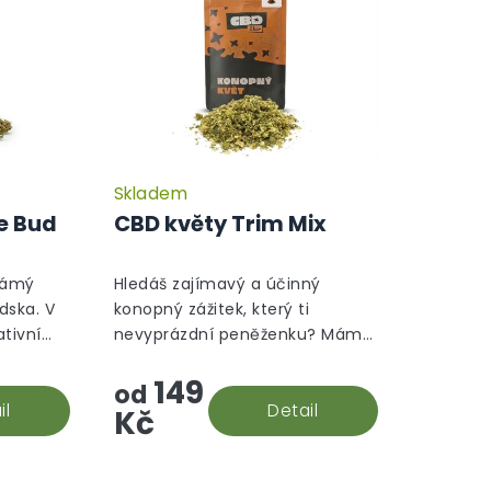
Skladem
Průměrné
Průměrné
hodnocení
hodnocení
e Bud
CBD květy Trim Mix
produktu
produktu
je
je
5,0
5,0
námý
Hledáš zajímavý a účinný
z
z
dska. V
konopný zážitek, který ti
5
5
ativní
nevyprázdní peněženku? Máme
hvězdiček.
hvězdiček.
ohled
pro tebe skvělou zprávu!
149
elkému
Představujeme CBD Trim mix –
od
stíků.
il
levné řešení pro ty, kteří chtějí
Detail
Kč
objevit...