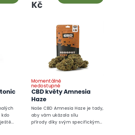
Kč
Momentálně
Průměrné
Průměrné
nedostupné
hodnocení
hodnocení
tonic
CBD květy Amnesia
produktu
produktu
Haze
je
je
5,0
5,0
malých
Naše CBD Amnesia Haze je tady,
z
z
, kdo
aby vám ukázala sílu
5
5
 ještě
přírody díky svým specifickým
hvězdiček.
hvězdiček.
vlastnostem a příjemnému