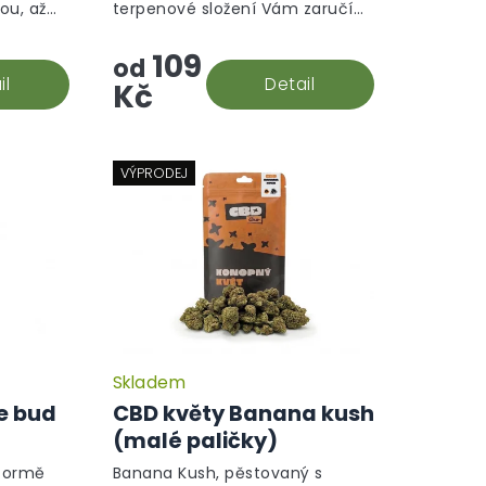
ou, až
terpenové složení Vám zaručí
hvězdiček.
voňavý požitek, při každém
109
nádechu.
od
il
Detail
Kč
VÝPRODEJ
Skladem
e bud
CBD květy Banana kush
(malé paličky)
 formě
Banana Kush, pěstovaný s