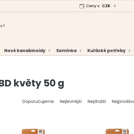
Ceny v:
CZK
 program
Garance vrácení peněz
Analýzy a certifikáty
Nové kanabinoidy
Semínka
Kuřácké potřeby
BD květy 50 g
Ř
Doporučujeme
Nejlevnější
Nejdražší
Nejprodáva
a
z
e
n
í