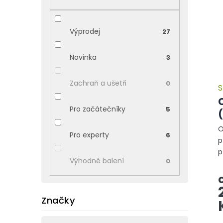
p
p
i
a
s
n
Výprodej
27
p
e
r
l
o
Novinka
3
d
u
Zachraň a ušetři
0
S
k
t
Pro začátečníky
5
ů
O
Pro experty
6
p
p
Výhodné balení
0
s
v
Značky