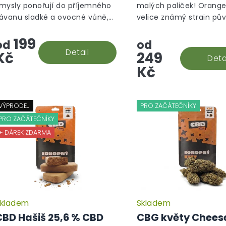
mysly ponořují do příjemného
malých paliček! Orange
ávanu sladké a ovocné vůně,
velice známý strain p
terý vás obejme jako obláček
Holandska. V této rostli
199
laženého klidu. Máme tu pro
převládá sativní gen a 
od
od
ás oblíbený model Bubblegum,
Detail
první pohled ihned vidě
Kč
249
Deta
..
Kč
VÝPRODEJ
PRO ZAČÁTEČNÍKY
PRO ZAČÁTEČNÍKY
+ DÁREK ZDARMA
kladem
Skladem
Průměrné
hodnocení
CBD Hašiš 25,6 % CBD
CBG květy Chees
produktu