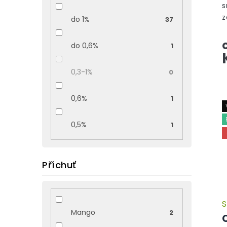
s
z
do 1%
37
k
b
do 0,6%
1
v
a.
0,3-1%
0
0,6%
1
0,5%
1
Příchuť
S
Mango
2