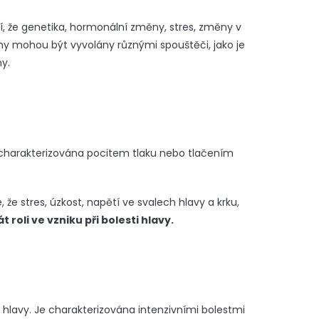
í, že genetika, hormonální změny, stres, změny v
ny mohou být vyvolány různými spouštěči, jako je
ny.
 charakterizována pocitem tlaku nebo tlačením
 že stres, úzkost, napětí ve svalech hlavy a krku,
oli ve vzniku při bolesti hlavy.
i hlavy. Je charakterizována intenzivními bolestmi