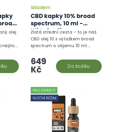
Skladem
apky
CBD kapky 10% broad
 broad
spectrum, 10 ml -
-
Klidný režim
pný olej
Zlatá střední cesta - to je náš
CBD olej 10 s výtažkem broad
cnějších
spectrum o objemu 10 ml.
ální
Nejuniverzálnější CBD doplněk
649
diol, je
stravy, který vám efektivně
ětlivé
íku
pomůže. Snadná aplikace a...
Do košíku
Kč
PRO EXPERTY
NOČNÍ REŽIM