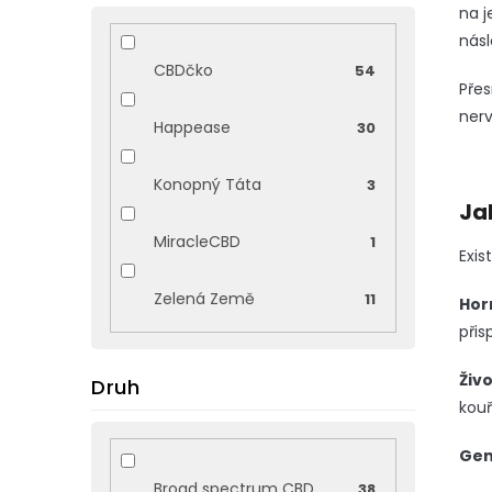
na j
nás
CBDčko
54
Přes
nerv
Happease
30
Konopný Táta
3
Ja
MiracleCBD
1
Exis
Zelená Země
11
Hor
přis
Živo
Druh
kouř
Gen
Broad spectrum CBD
38