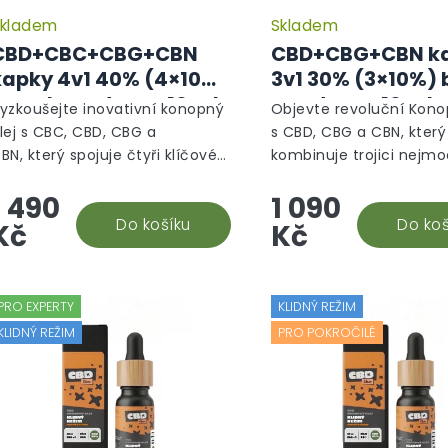
ů
kladem
Skladem
Průměrné
hodnocení
CBD+CBC+CBG+CBN
CBD+CBG+CBN k
produktu
kapky 4v1 40% (4×10%)
3v1 30% (3×10%)
je
broad spectrum, 10 ml
spectrum, 10 ml 
5,0
yzkoušejte inovativní konopný
Objevte revoluční Kono
z
 Aktivní režim
Ochranný režim
lej s CBC, CBD, CBG a
s CBD, CBG a CBN, který
5
BN, který spojuje čtyři klíčové
kombinuje trojici nejmo
hvězdiček.
anabinoidy pro maximální
kanabinoidů pro maxim
1 490
1 090
činek. Kanabidiol (CBD) je
efekt. CBD, neboli kanabi
eněný pro své...
Do košíku
známé pro své protizán
Do koš
Kč
Kč
a...
PRO EXPERTY
KLIDNÝ REŽIM
KLIDNÝ REŽIM
PRO POKROČILÉ