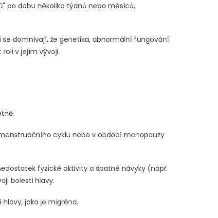
rů" po dobu několika týdnů nebo měsíců,
ci se domnívají, že genetika, abnormální fungování
i v jejím vývoji.
etně:
menstruačního cyklu nebo v období menopauzy
dostatek fyzické aktivity a špatné návyky (např.
i bolesti hlavy.
hlavy, jako je migréna.