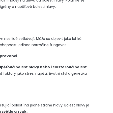
ciální naději na úlevu od bolesti hlavy. Pojďme se
igrény a napěťové bolesti hlavy.
mi se lidé setkávají. Může se objevit jako lehká
e schopnost jedince normálně fungovat.
 prevenci.
napěťová bolest hlavy nebo i clusterová bolest
ktory jako stres, napětí, životní styl a genetika.
lzující bolestí na jedné straně hlavy. Bolest hlavy je
a světlo a zvuk.