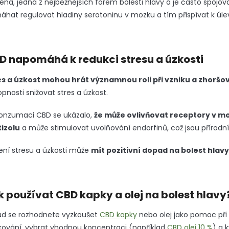
éna, jedna z nejběžnějších forem bolesti hlavy a je často spo
hat regulovat hladiny serotoninu v mozku a tím přispívat k úle
D napomáhá k redukci stresu a úzkosti
es a úzkost mohou hrát významnou roli při vzniku a zhoršov
pnosti snižovat stres a úzkost.
konzumaci CBD se ukázalo,
že může ovlivňovat receptory v m
tizolu
a může stimulovat uvolňování endorfinů, což jsou přírodní l
ení stresu a úzkosti může
mít pozitivní dopad na bolest hlavy
k používat CBD kapky a olej na bolest hlavy
ud se rozhodnete vyzkoušet
CBD kapky
nebo olej jako pomoc při 
ování, vybrat vhodnou koncentraci (například
CBD olej 10 %
) a 