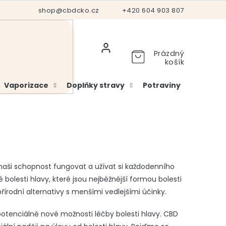
Hodnocení obchodu
shop@cbdcko.cz
Vrácení a reklamace
+420 604 903 807
Ověření věku
Prázdný
košík
Vaporizace
Doplňky stravy
Potraviny
Kosme
naši schopnost fungovat a užívat si každodenního
bolesti hlavy, které jsou nejběžnější formou bolesti
řírodní alternativy s menšími vedlejšími účinky.
 potenciálně nové možnosti léčby bolesti hlavy. CBD