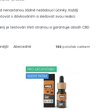
 nenastanou žádné nežádoucí účinky. Každý
ntovat s dávkováním a sledovat svou reakci.
rý je testován třetí stranou a garantuje obsah CBD
nější
Abecedně
102
položek celkem
PRO ZAČÁTEČNÍKY
KLIDNÝ REŽIM