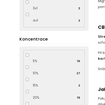
Migr
pomá
3v1
3
4v1
2
CB
Str
Koncentrace
scho
Při 
kor
5%
16
Sníž
10%
27
15%
2
Ja
20%
19
Pok
dávk