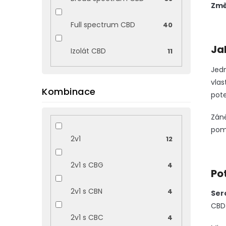
Změ
Full spectrum CBD
40
Ja
Izolát CBD
11
Jedn
vlas
Kombinace
pote
Záně
pomá
2v1
12
2v1 s CBG
4
Po
2v1 s CBN
4
Sero
CBD 
2v1 s CBC
4