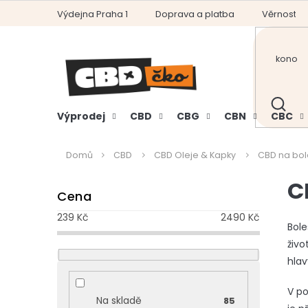
Přejít
Výdejna Praha 1
Doprava a platba
Věrnostní
na
obsah
HLEDAT
Výprodej
CBD
CBG
CBN
CBC
Domů
CBD
CBD Oleje & Kapky
CBD na bol
P
C
Cena
o
s
239
Kč
2490
Kč
t
Bole
r
živo
a
hlav
n
n
V po
Na skladě
85
í