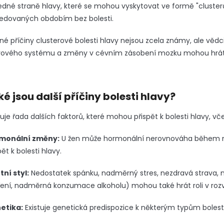
edné straně hlavy, které se mohou vyskytovat ve formě "cluste
ledovaných obdobím bez bolesti.
né příčiny clusterové bolesti hlavy nejsou zcela známy, ale věd
ového systému a změny v cévním zásobení mozku mohou hrát rol
ké jsou další příčiny bolesti hlavy?
tuje řada dalších faktorů, které mohou přispět k bolesti hlavy, vč
monální změny:
U žen může hormonální nerovnováha během 
pět k bolesti hlavy.
tní styl:
Nedostatek spánku, nadměrný stres, nezdravá strava, ne
ení, nadměrná konzumace alkoholu) mohou také hrát roli v rozvoj
etika:
Existuje genetická predispozice k některým typům bolesti 