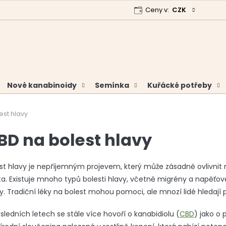
Ceny v:
CZK
 program
Garance vrácení peněz
Analýzy a certifikáty
Nové kanabinoidy
Semínka
Kuřácké potřeby
est hlavy
BD na bolest hlavy
st hlavy je nepříjemným projevem, který může zásadně ovlivnit 
ta. Existuje mnoho typů bolesti hlavy, včetně migrény a napěťové 
y. Tradiční léky na bolest mohou pomoci, ale mnozí lidé hledají p
sledních letech se stále více hovoří o kanabidiolu (
CBD
) jako o