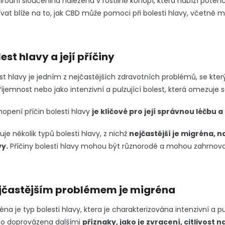
řírodní sloučenina nalezená v rostlině konopí, která nabízí poten
vat blíže na to, jak CBD může pomoci při bolesti hlavy, včetně m
est hlavy a její příčiny
st hlavy je jedním z nejčastějších zdravotních problémů, se který
íjemnost nebo jako intenzivní a pulzující bolest, která omezuj
opení příčin bolesti hlavy
je klíčové pro její správnou léčbu a
tuje několik typů bolesti hlavy, z nichž
nejčastější je migréna, 
vy.
Příčiny bolesti hlavy mohou být různorodé a mohou zahrnovat fa
jčastějším problémem je migréna
éna je typ bolesti hlavy, ktera je charakterizována intenzivní a pu
to doprovázena dalšími
příznaky, jako je zvracení, citlivost n