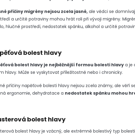
sné příčiny migrény nejsou zcela jasné,
ale vědci se domnívaj
tředí a určité potraviny mohou hrát roli při vývoji migrény.
Migré
lo, hlučné prostředí, nedostatek spánku, alkohol a určité potravi
pěťová bolest hlavy
ěťová bolest hlavy je nejběžnější formou bolesti hlavy
a je
m hlavy. Může se vyskytovat příležitostně nebo i chronicky.
né příčiny napěťové bolesti hlavy nejsou zcela známy, ale věří se,
tná ergonomie, dehydratace a
nedostatek spánku mohou hrát r
usterová bolest hlavy
terová bolest hlavy je vzácný, ale extrémně bolestivý typ bolest