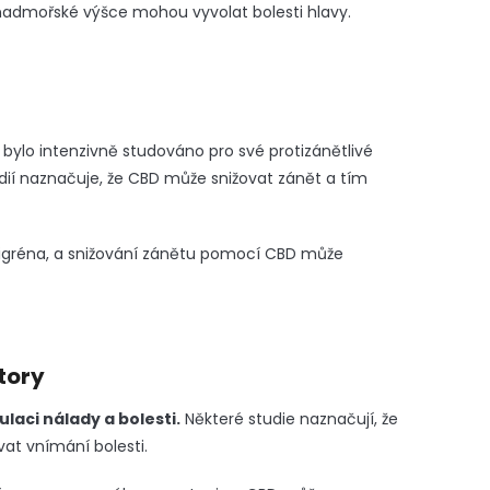
admořské výšce mohou vyvolat bolesti hlavy.
D bylo intenzivně studováno pro své protizánětlivé
dií naznačuje, že CBD může snižovat zánět a tím
migréna, a snižování zánětu pomocí CBD může
tory
ulaci nálady a bolesti.
Některé studie naznačují, že
at vnímání bolesti.