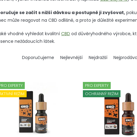
oručuje se začít s nižší dávkou a postupně ji zvyšovat,
pokud
nec může reagovat na CBD odlišně, a proto je důležité experime
aké vhodné vyhledat kvalitní
CBD
od důvěryhodného výrobce, kte
sence nežádoucích látek.
Ř
Doporučujeme
Nejlevnější
Nejdražší
Nejprodáva
a
z
e
n
PRO EXPERTY
PRO EXPERTY
í
p
AKTIVNÍ REŽIM
OCHRANNÝ REŽIM
r
o
d
u
k
t