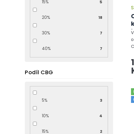
u
15%
5
S
k
t
20%
18
ů
V
30%
7
-
o
C
40%
7
k
ú
c
Podíl CBG
5%
3
10%
4
15%
2