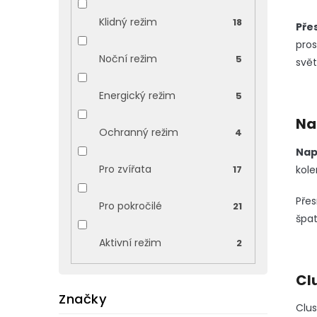
Klidný režim
18
Pře
pros
Noční režim
5
svět
Energický režim
5
Na
Ochranný režim
4
Nap
Pro zvířata
17
kole
Přes
Pro pokročilé
21
špa
Aktivní režim
2
Cl
Značky
Clus