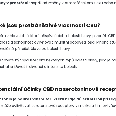
ny v prostředí:
Například změny v atmosférickém tlaku nebo n
ké jsou protizánětlivé vlastnosti CBD?
ím z hlavních faktorů přispívajících k bolesti hlavy je zánět. CB
tnosti a schopnost ovlivňovat imunitní odpověď těla. Mnoho stu
nciálně přinášet úlevu od bolesti hlavy.
t může být spouštěčem některých typů bolesti hlavy, jako je 
hat snižovat frekvenci a intenzitu bolesti.
tenciální účinky CBD na serotoninové recep
tonin je neurotransmiter, který hraje důležitou roli při reg
může ovlivňovat serotoninové receptory v mozku a tím ovlivňov