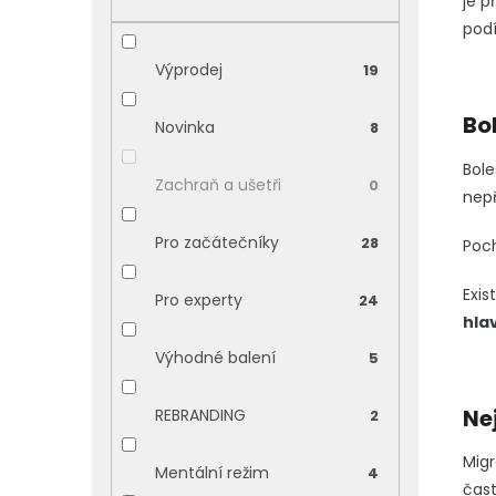
je p
p
podí
a
n
Výprodej
19
e
l
Bol
Novinka
8
Bole
Zachraň a ušetři
0
nepř
Pro začátečníky
28
Poch
Exis
Pro experty
24
hla
Výhodné balení
5
Ne
REBRANDING
2
Migr
Mentální režim
4
čas