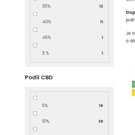
30%
12
Dop
jedi
40%
11
Je t
45%
1
a ab
3 %
1
Podíl CBD
V
ý
p
i
s
5%
19
p
r
10%
28
o
d