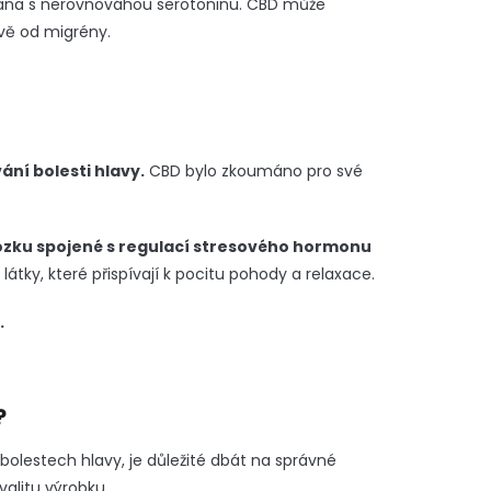
jována s nerovnováhou serotoninu. CBD může
vě od migrény.
ání bolesti hlavy.
CBD bylo zkoumáno pro své
ozku spojené s regulací stresového hormonu
átky, které přispívají k pocitu pohody a relaxace.
.
?
bolestech hlavy, je důležité dbát na správné
kvalitu výrobku.