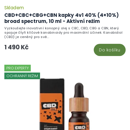
Skladem
P
h
CBD+CBC+CBG+CBN kapky 4v1 40% (4×10%)
pr
broad spectrum, 10 ml - Aktivní režim
je
Vyzkoušejte inovativní konopný olej s CBC, CBD, CBG a CBN, který
5,
spojuje čtyři klíčové kanabinoidy pro maximální účinek. Kanabidiol
z
(CBD) je ceněný pro své...
5
1 490 Kč
hv
Do košíku
PRO EXPERTY
OCHRANNÝ REŽIM