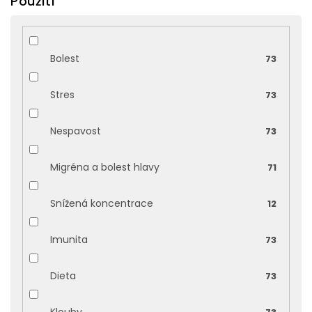
Použití
Bolest
73
Stres
73
Nespavost
73
Migréna a bolest hlavy
71
Snížená koncentrace
12
Imunita
73
Dieta
73
Klouby