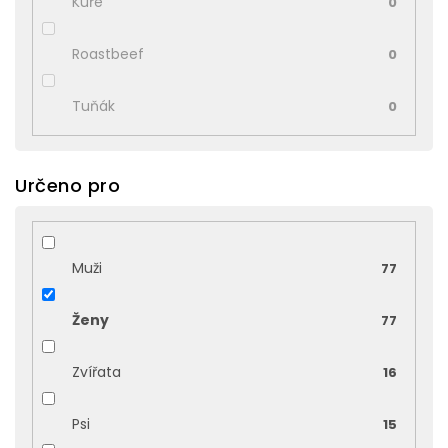
Kuře
0
Roastbeef
0
Tuňák
0
Určeno pro
Muži
77
Ženy
77
Zvířata
16
Psi
15