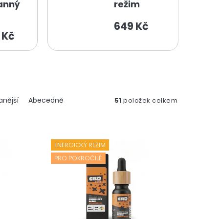
anný
režim
649 Kč
 Kč
anější
Abecedně
51
položek celkem
ENERGICKÝ REŽIM
PRO POKROČILÉ