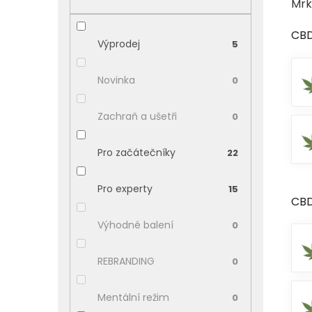
Mrk
p
a
CBD
n
Výprodej
5
e
l
Novinka
0
Zachraň a ušetři
0
Pro začátečníky
22
Pro experty
15
CBD
Výhodné balení
0
REBRANDING
0
Mentální režim
0