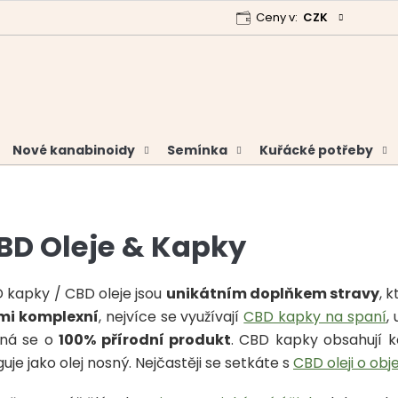
Ceny v:
CZK
 program
Garance vrácení peněz
Analýzy a certifikáty
Nové kanabinoidy
Semínka
Kuřácké potřeby
BD Oleje & Kapky
 kapky / CBD oleje jsou
unikátním doplňkem stravy
, 
mi komplexní
, nejvíce se využívají
CBD kapky na spaní
,
ná se o
100% přírodní produkt
. CBD kapky obsahují 
uje jako olej nosný. Nejčastěji se setkáte s
CBD oleji o obj