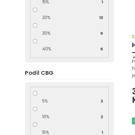
15%
1
20%
13
30%
6
S
40%
6
F
f
Podíl CBG
j
p
v
n
5%
2
h
10%
2
15%
1