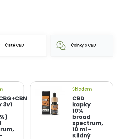
Čisté CBD
Články o CBD
em
Skladem
CBG+CBN
CBD
 3v1
kapky
10%
0%)
broad
d
spectrum,
trum,
10 ml -
-
Klidný