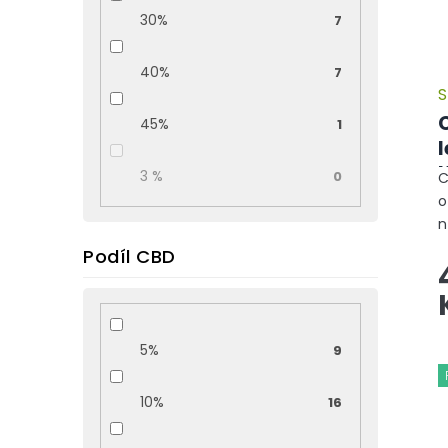
30%
7
40%
7
S
45%
1
l
3 %
0
C
o
n
z
Podíl CBD
t
d
z
5%
9
10%
16