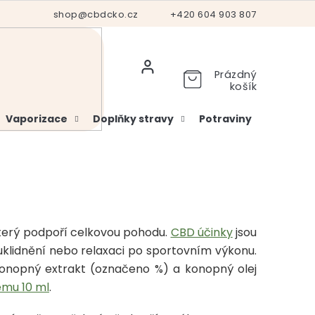
Hodnocení obchodu
shop@cbdcko.cz
Vrácení a reklamace
+420 604 903 807
Ověření věku
Prázdný
košík
Vaporizace
Doplňky stravy
Potraviny
Kosme
který podpoří celkovou pohodu.
CBD účinky
jsou
 uklidnění nebo relaxaci po sportovním výkonu.
konopný extrakt (označeno %) a konopný olej
emu 10 ml
.