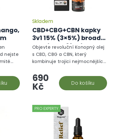
Skladem
mango,
CBD+CBG+CBN kapky
žim
3v1 15% (3×5%) broad
spectrum, 10 ml -
en
Objevte revoluční Konopný olej
Ochranný režim
d nejste
s CBD, CBG a CBN, který
emité
kombinuje trojici nejmocnějších
nhle
kanabinoidů pro maximální
690
plněk
efekt. CBD, neboli kanabidiol, je
tná,
íku
známé pro své protizánětlivé
Do košíku
Kč
a...
PRO EXPERTY