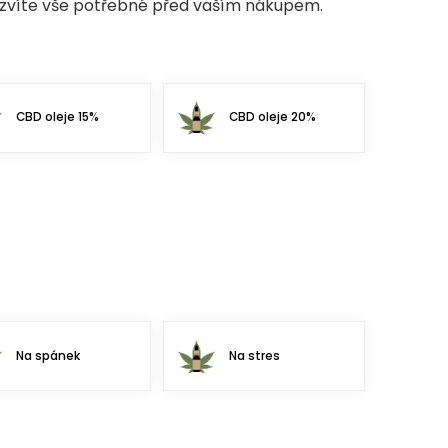
dozvíte vše potřebné před vaším nákupem.
CBD oleje 15%
CBD oleje 20%
Na spánek
Na stres