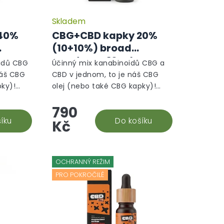
Skladem
Průměrné
hodnocení
40%
CBG+CBD kapky 20%
produktu
(10+10%) broad
je
-
spectrum, 10 ml -
5,0
oidů CBG
Účinný mix kanabinoidů CBG a
z
Energický režim
náš CBG
CBD v jednom, to je náš CBG
5
pky)!
olej (nebo také CBG kapky)!
hvězdiček.
ěk
Unikátní konopný doplněk
790
že se
stravy, který vám pomůže se
generovat
íku
soustředit, kvalitně regenerovat
Do košíku
Kč
a...
OCHRANNÝ REŽIM
PRO POKROČILÉ