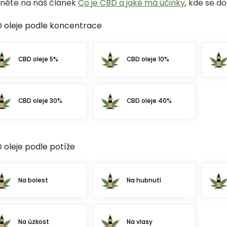
něte na náš článek
Co je CBD a jaké má účinky
, kde se 
 oleje podle koncentrace
CBD oleje 5%
CBD oleje 10%
CBD oleje 30%
CBD oleje 40%
 oleje podle potíže
Na bolest
Na hubnutí
Na úzkost
Na vlasy