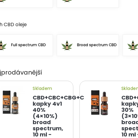
h CBD oleje
Full spectrum CBD
Broad spectrum CBD
jprodávanější
Skladem
Sklad
CBD+CBC+CBG+CBN
CBD+
kapky 4v1
kapky
40%
30%
(4×10%)
(3×1
broad
broa
spectrum,
spec
10 ml -
10 ml 