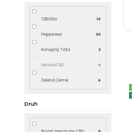
CBDčko
14
Happease
30
Konopný Táta
3
MiracleCBD
0
V
Zelená Země
4
ý
p
i
Druh
s
p
r
o
Broad spectrum CBD
6