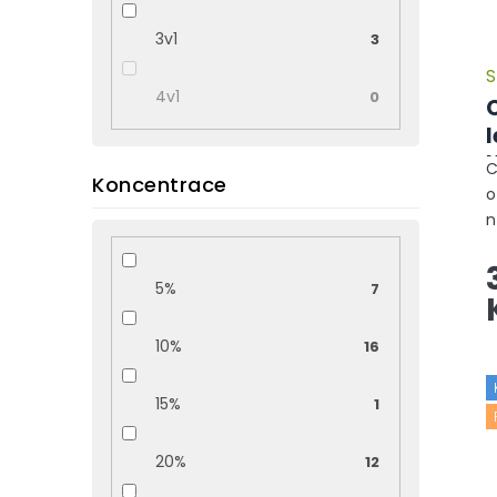
3v1
3
S
4v1
0
l
C
Koncentrace
o
n
z
t
5%
7
d
z
10%
16
15%
1
20%
12