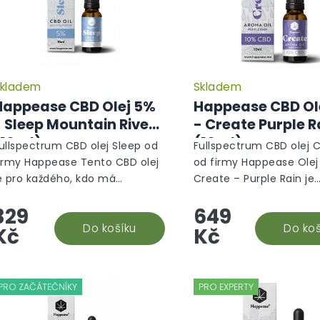
kladem
Skladem
Happease CBD Olej 5%
Happease CBD Ol
- Sleep Mountain River
- Create Purple R
(10ml)
(10ml)
ullspectrum CBD olej Sleep od
Fullspectrum CBD olej 
irmy Happease Tento CBD olej
od firmy Happease Ole
e pro každého, kdo má
Create – Purple Rain je
roblémy s usínáním, často se
dokonalou odpovědí na
329
649
 noci budí a obecně má
překročit hranice vlastn
eklidný spánek. Pokud
Do košíku
představivosti a myšlen
Do koš
Kč
Kč
ledáte...
Probuzení...
PRO ZAČÁTEČNÍKY
PRO EXPERTY