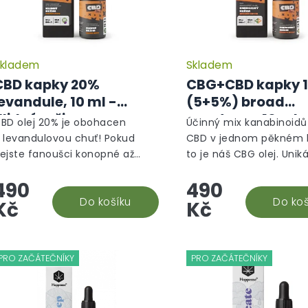
kladem
Skladem
CBD kapky 20%
CBG+CBD kapky 
evandule, 10 ml -
(5+5%) broad
Klidný režim
spectrum, 10 ml 
BD olej 20% je obohacen
Účinný mix kanabinoid
Energický režim
 levandulovou chuť! Pokud
CBD v jednom pěkném b
ejste fanoušci konopné až
to je náš CBG olej. Unik
emité chutě CBD olejů, tak
konopný doplněk stravy,
490
490
enhle organicky ochucený
vám pomůže se soustře
oplněk stravy vám nejen
Do košíku
kvalitně regenerovat a
Do koš
Kč
Kč
achutná,...
zažehnat...
PRO ZAČÁTEČNÍKY
PRO ZAČÁTEČNÍKY