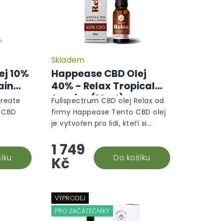
Skladem
ej 10%
Happease CBD Olej
ain
40% - Relax Tropical
Sunrise (10ml)
Create
Fullspectrum CBD olej Relax od
j CBD
firmy Happease Tento CBD olej
je vytvořen pro lidi, kteří si
 potřebu
občas rádi odpočinou a dají si
1 749
í
relax. Ať už v kteroukoliv denní
í.
íku
dobu nebo po...
Do košíku
Kč
VÝPRODEJ
PRO ZAČÁTEČNÍKY