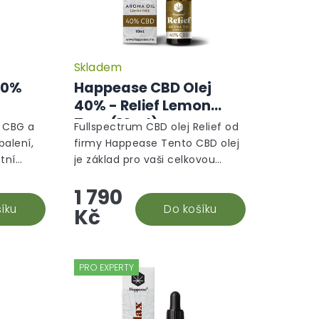
Skladem
Průměrné
hodnocení
10%
Happease CBD Olej
produktu
40% - Relief Lemon
je
-
Tree (10ml)
5,0
ů CBG a
Fullspectrum CBD olej Relief od
z
alení,
firmy Happease Tento CBD olej
5
átní
je základ pro vaši celkovou
hvězdiček.
 který
úlevu dne a vaším
1 790
dit,
pomocníkem na ochablost,
íku
neklid, koncentraci a
Do košíku
Kč
povzbuzení, ať můžete...
PRO EXPERTY