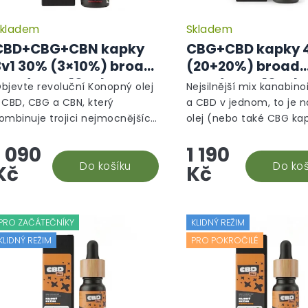
t
ů
kladem
Skladem
CBD+CBG+CBN kapky
CBG+CBD kapky 
3v1 30% (3×10%) broad
(20+20%) broad
spectrum, 10 ml -
spectrum, 10 ml 
bjevte revoluční Konopný olej
Nejsilnější mix kanabin
Ochranný režim
Energický režim
 CBD, CBG a CBN, který
a CBD v jednom, to je 
ombinuje trojici nejmocnějších
olej (nebo také CBG ka
anabinoidů pro maximální
Unikátní konopný dopln
1 090
1 190
fekt. CBD, neboli kanabidiol, je
stravy, který vám pomů
námé pro své protizánětlivé
Do košíku
soustředit, kvalitně re
Do koš
Kč
Kč
..
a...
PRO ZAČÁTEČNÍKY
KLIDNÝ REŽIM
KLIDNÝ REŽIM
PRO POKROČILÉ