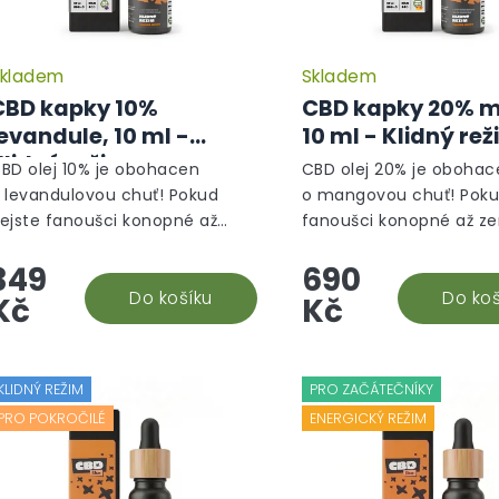
kladem
Skladem
CBD kapky 10%
CBD kapky 20% 
evandule, 10 ml -
10 ml - Klidný re
Klidný režim
BD olej 10% je obohacen
CBD olej 20% je obohac
 levandulovou chuť! Pokud
o mangovou chuť! Poku
ejste fanoušci konopné až
fanoušci konopné až z
emité chutě CBD olejů, tak
chutě CBD olejů, tak te
349
690
enhle organicky ochucený
organicky ochucený do
oplněk stravy vám nejen
Do košíku
stravy vám nejen zachu
Do koš
Kč
Kč
achutná,...
ale...
KLIDNÝ REŽIM
PRO ZAČÁTEČNÍKY
PRO POKROČILÉ
ENERGICKÝ REŽIM