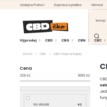
Přejít
Výdejna Praha 1
Doprava a platba
Věrnostní
na
obsah
HLEDAT
Výprodej
CBD
CBG
CBN
CBC
Domů
CBD
CBD Oleje & Kapky
P
C
Cena
o
s
329
Kč
1890
Kč
t
CBD
r
vel
a
Jed
n
fung
n
Na skladě
42
í