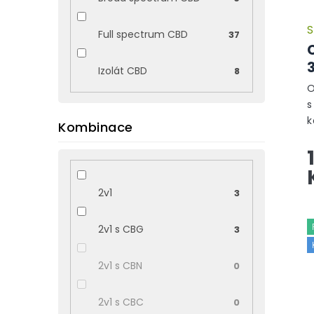
d
u
S
k
Full spectrum CBD
37
t
ů
Izolát CBD
8
O
s
k
Kombinace
k
e
z
a.
2v1
3
2v1 s CBG
3
2v1 s CBN
0
2v1 s CBC
0