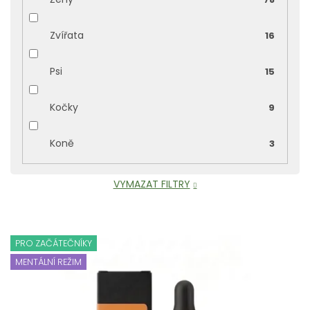
Zvířata
16
Psi
15
Kočky
9
Koně
3
VYMAZAT FILTRY
V
ý
PRO ZAČÁTEČNÍKY
p
MENTÁLNÍ REŽIM
i
s
p