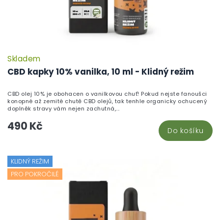
Skladem
CBD kapky 10% vanilka, 10 ml - Klidný režim
CBD olej 10% je obohacen o vanilkovou chuť! Pokud nejste fanoušci
konopné až zemité chutě CBD olejů, tak tenhle organicky ochucený
doplněk stravy vám nejen zachutná,...
490 Kč
Do košíku
KLIDNÝ REŽIM
PRO POKROČILÉ