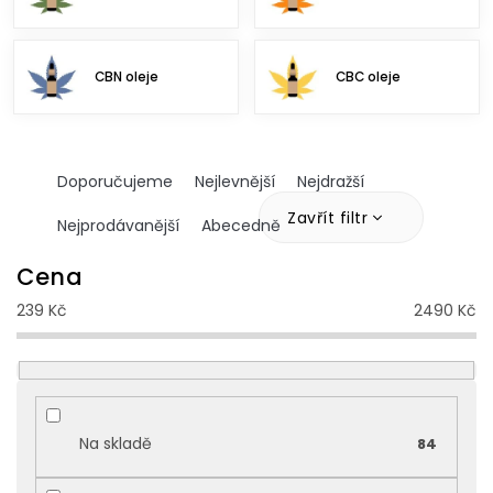
CBN oleje
CBC oleje
Ř
Doporučujeme
Nejlevnější
Nejdražší
a
z
Zavřít filtr
Nejprodávanější
Abecedně
e
n
Cena
í
239
Kč
2490
Kč
p
r
o
d
u
k
Na skladě
84
t
ů