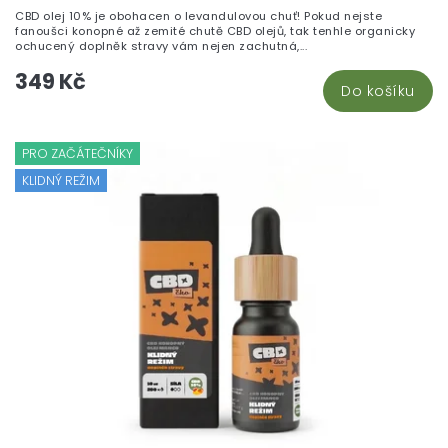
CBD olej 10% je obohacen o levandulovou chuť! Pokud nejste
fanoušci konopné až zemité chutě CBD olejů, tak tenhle organicky
ochucený doplněk stravy vám nejen zachutná,...
349 Kč
Do košíku
PRO ZAČÁTEČNÍKY
KLIDNÝ REŽIM