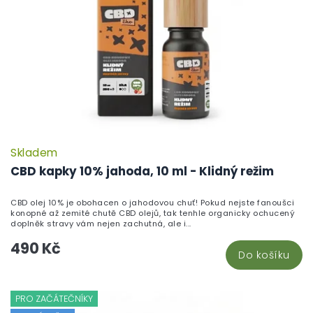
Skladem
P
h
CBD kapky 10% jahoda, 10 ml - Klidný režim
pr
je
CBD olej 10% je obohacen o jahodovou chuť! Pokud nejste fanoušci
5,
konopné až zemité chutě CBD olejů, tak tenhle organicky ochucený
z
doplněk stravy vám nejen zachutná, ale i...
5
490 Kč
hv
Do košíku
PRO ZAČÁTEČNÍKY