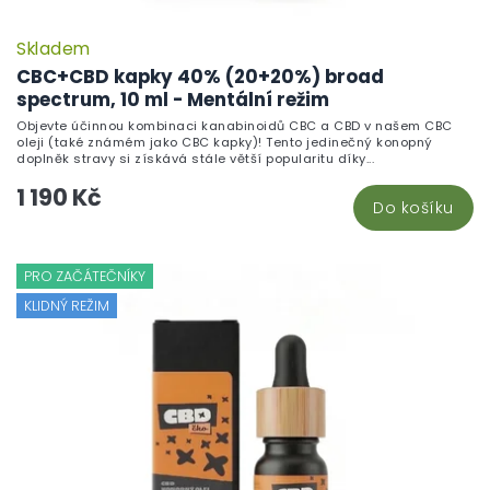
Skladem
CBC+CBD kapky 40% (20+20%) broad
spectrum, 10 ml - Mentální režim
Objevte účinnou kombinaci kanabinoidů CBC a CBD v našem CBC
oleji (také známém jako CBC kapky)! Tento jedinečný konopný
doplněk stravy si získává stále větší popularitu díky...
1 190 Kč
Do košíku
PRO ZAČÁTEČNÍKY
KLIDNÝ REŽIM