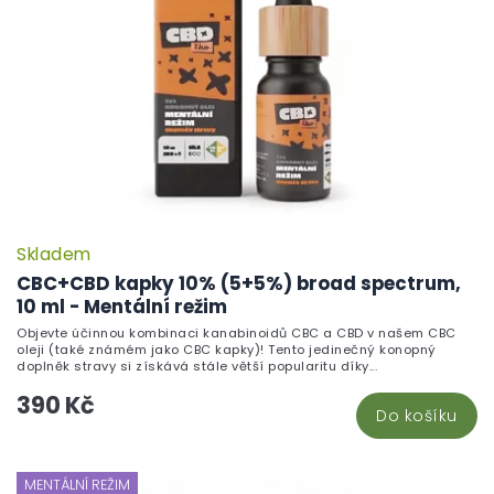
r
o
d
u
k
t
ů
Skladem
CBC+CBD kapky 10% (5+5%) broad spectrum,
10 ml - Mentální režim
Objevte účinnou kombinaci kanabinoidů CBC a CBD v našem CBC
oleji (také známém jako CBC kapky)! Tento jedinečný konopný
doplněk stravy si získává stále větší popularitu díky...
390 Kč
Do košíku
MENTÁLNÍ REŽIM