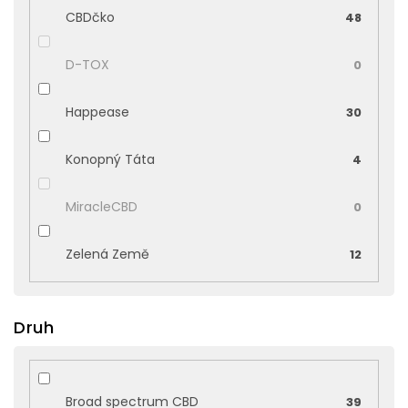
CBDčko
48
D-TOX
0
Happease
30
Konopný Táta
4
MiracleCBD
0
Zelená Země
12
Druh
Broad spectrum CBD
39