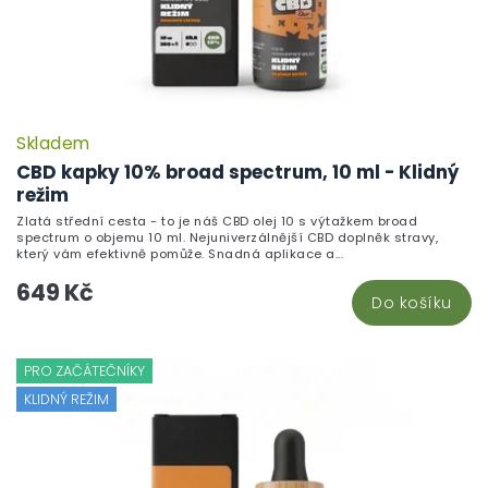
Skladem
CBD kapky 10% broad spectrum, 10 ml - Klidný
režim
Zlatá střední cesta - to je náš CBD olej 10 s výtažkem broad
spectrum o objemu 10 ml. Nejuniverzálnější CBD doplněk stravy,
který vám efektivně pomůže. Snadná aplikace a...
649 Kč
Do košíku
PRO ZAČÁTEČNÍKY
KLIDNÝ REŽIM