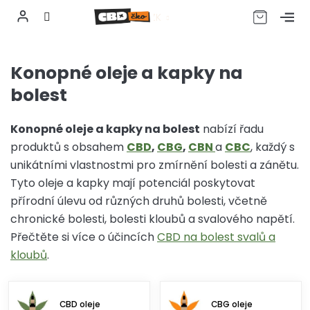
CZK
Přejít
na
Konopné oleje a kapky na
obsah
bolest
Konopné oleje a kapky na bolest
nabízí řadu
produktů s obsahem
CBD
,
CBG
,
CBN
a
CBC
, každý s
unikátními vlastnostmi pro zmírnění bolesti a zánětu.
Tyto oleje a kapky mají potenciál poskytovat
přírodní úlevu od různých druhů bolesti, včetně
chronické bolesti, bolesti kloubů a svalového napětí.
Přečtěte si více o účincích
CBD na bolest svalů a
kloubů
.
CBD oleje
CBG oleje