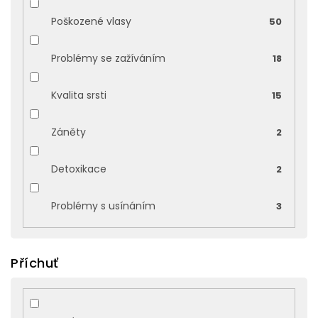
Poškozené vlasy
50
Problémy se zažíváním
18
Kvalita srsti
15
Záněty
2
Detoxikace
2
Problémy s usínáním
3
Příchuť