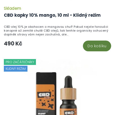
Skladem
CBD kapky 10% mango, 10 ml - Klidný režim
CBD olej 10% je obohacen o mangovou chuť! Pokud nejste fanoušci
konopné až zemité chutě CBD olejů, tak tenhle organicky ochucený
doplněk stravy vám nejen zachutná, ale...
490 Kč
Do košíku
PRO ZAČÁTEČNÍKY
KLIDNÝ REŽIM