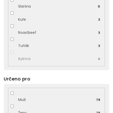
Slanina
5
Kuře
3
Roastbeef
3
Tuňák
3
Bylinná
0
Určeno pro
Muži
78
Ženy
78