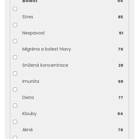
Bolest
94
Stres
85
Nespavost
91
Migréna a bolest hlavy
79
Snížená koncentrace
28
Imunita
98
Dieta
77
Klouby
94
Akné
76