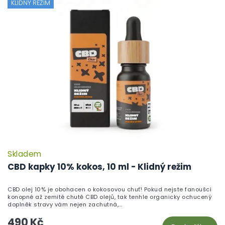
KLIDNÝ REŽIM
Skladem
CBD kapky 10% kokos, 10 ml - Klidný režim
CBD olej 10% je obohacen o kokosovou chuť! Pokud nejste fanoušci
konopné až zemité chutě CBD olejů, tak tenhle organicky ochucený
doplněk stravy vám nejen zachutná,...
490 Kč