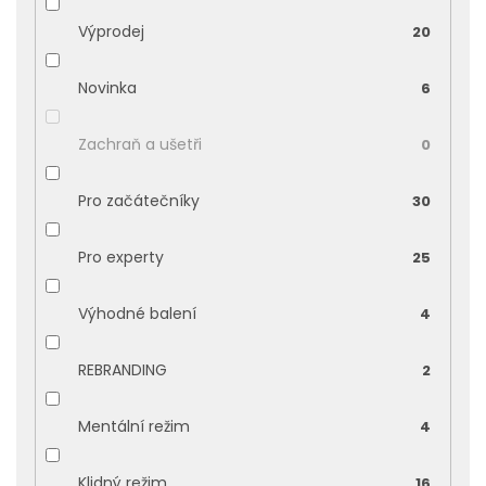
Výprodej
20
Novinka
6
Zachraň a ušetři
0
Pro začátečníky
30
Pro experty
25
Výhodné balení
4
REBRANDING
2
Mentální režim
4
Klidný režim
16