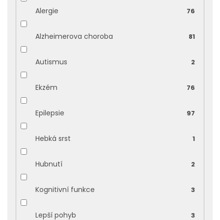
Alergie
76
Alzheimerova choroba
81
Autismus
2
Ekzém
76
Epilepsie
97
Hebká srst
1
Hubnutí
2
Kognitivní funkce
3
Lepší pohyb
3