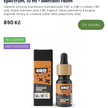
spectrum, 10 ml - Mentální režim
Objevte účinnou kombinaci kanabinoidů CBC a CBD v našem CBC
oleji (také známém jako CBC kapky)! Tento jedinečný konopný
doplněk stravy si získává stále větší popularitu díky...
890 Kč
Do košíku
PRO EXPERTY
MENTÁLNÍ REŽIM