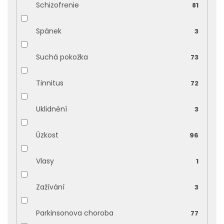
Schizofrenie
81
Spánek
3
Suchá pokožka
73
Tinnitus
72
Uklidnění
3
Úzkost
96
Vlasy
1
Zažívání
3
Parkinsonova choroba
77