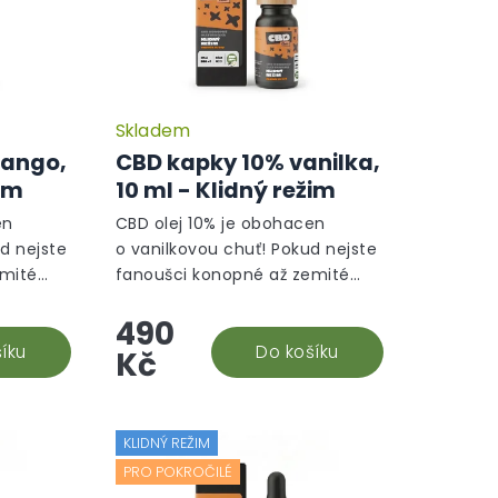
Skladem
mango,
CBD kapky 10% vanilka,
žim
10 ml - Klidný režim
en
CBD olej 10% je obohacen
d nejste
o vanilkovou chuť! Pokud nejste
emité
fanoušci konopné až zemité
nhle
chutě CBD olejů, tak tenhle
490
plněk
organicky ochucený doplněk
tná,
íku
stravy vám nejen zachutná,...
Do košíku
Kč
KLIDNÝ REŽIM
PRO POKROČILÉ