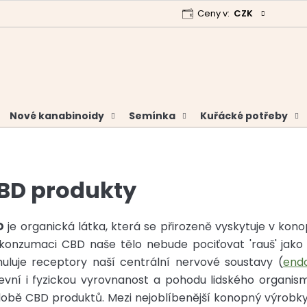
Ceny v:
CZK
 program
Garance vrácení peněz
Analýzy a certifikáty
Nové kanabinoidy
Semínka
Kuřácké potřeby
BD produkty
D
je organická látka, která se přirozeně vyskytuje v kono
konzumaci CBD naše tělo nebude pociťovat 'rauš' jak
muluje receptory naší centrální nervové soustavy (
end
evní i fyzickou vyrovnanost a pohodu lidského organis
obě CBD produktů. Mezi nejoblíbenější konopný výrobky