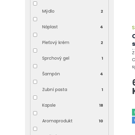
Mýdlo
2
Náplast
4
S
Pleťový krém
2
Z
Sprchový gel
1
C
s
N
Šampón
4
s
p
Zubní pasta
1
Kapsle
18
Aromaprodukt
10