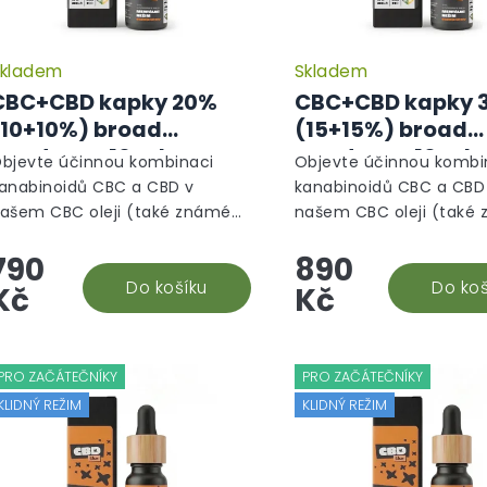
kladem
Skladem
CBC+CBD kapky 20%
CBC+CBD kapky 
(10+10%) broad
(15+15%) broad
spectrum, 10 ml -
spectrum, 10 ml 
bjevte účinnou kombinaci
Objevte účinnou kombi
Mentální režim
Mentální režim
anabinoidů CBC a CBD v
kanabinoidů CBC a CBD
ašem CBC oleji (také známém
našem CBC oleji (tak
ako CBC kapky)! Tento
jako CBC kapky)! Tento
790
890
edinečný konopný doplněk
jedinečný konopný dop
travy si získává stále větší
Do košíku
stravy si získává stále v
Do koš
Kč
Kč
opularitu díky...
popularitu díky...
PRO ZAČÁTEČNÍKY
PRO ZAČÁTEČNÍKY
KLIDNÝ REŽIM
KLIDNÝ REŽIM