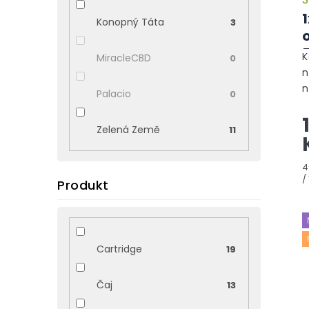
k
t
1
Konopný Táta
3
ů
o
K
MiracleCBD
0
n
n
Palacio
0
n
v
Zelená Země
11
ú
M
4
c
/ 
Produkt
Cartridge
19
Čaj
13