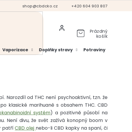
Hodnocení obchodu
shop@cbdcko.cz
Vrácení a reklamace
+420 604 903 807
Ověření věku
Prázdný
košík
Vaporizace
Doplňky stravy
Potraviny
Kosme
pí. Narozdíl od THC není psychoaktivní, tzn. že
o po klasické marihuaně s obsahem THC. CBD
okanabinoidní systém
) a pozitivně působí na
mu. Není divu, že svět zažívá konopný boom v
 patří
CBD olej
nebo-li CBD kapky na spaní, či