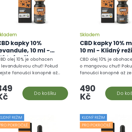
kladem
Skladem
CBD kapky 10%
CBD kapky 10% 
evandule, 10 ml -
10 ml - Klidný re
Klidný režim
BD olej 10% je obohacen
CBD olej 10% je obohac
 levandulovou chuť! Pokud
o mangovou chuť! Poku
ejste fanoušci konopné až
fanoušci konopné až z
emité chutě CBD olejů, tak
chutě CBD olejů, tak te
349
490
enhle organicky ochucený
organicky ochucený do
oplněk stravy vám nejen
Do košíku
stravy vám nejen zachu
Do koš
Kč
Kč
achutná,...
ale...
KLIDNÝ REŽIM
KLIDNÝ REŽIM
PRO POKROČILÉ
PRO POKROČILÉ