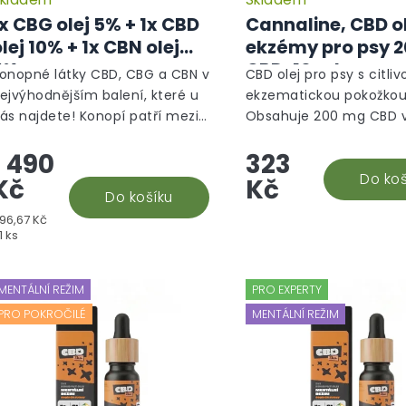
x CBG olej 5% + 1x CBD
Cannaline, CBD ol
lej 10% + 1x CBN olej
ekzémy pro psy 
5%
CBD, 10 ml
onopné látky CBD, CBG a CBN v
CBD olej pro psy s citliv
ejvýhodnějším balení, které u
ekzematickou pokožkou
ás najdete! Konopí patří mezi
Obsahuje 200 mg CBD v
ejužitečnější rostliny světa. Má
konopný olej a přírodní 
1 490
323
šeobecné využití a pozitivní
(např. měsíček lékařský
činky jednotlivých...
vera). Pomáhá zklidnit s
Do koš
Kč
Kč
Do košíku
ěrná
96,67 Kč
ena:
1 ks
MENTÁLNÍ REŽIM
PRO EXPERTY
PRO POKROČILÉ
MENTÁLNÍ REŽIM