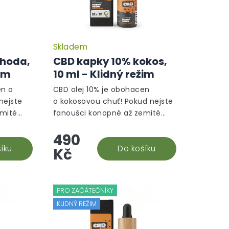
Skladem
Průměrné
hodnocení
ahoda,
CBD kapky 10% kokos,
produktu
žim
10 ml - Klidný režim
je
5,0
en o
CBD olej 10% je obohacen
z
nejste
o kokosovou chuť! Pokud nejste
5
emité
fanoušci konopné až zemité
hvězdiček.
nhle
chutě CBD olejů, tak tenhle
490
plněk
organicky ochucený doplněk
tná, ale
íku
stravy vám nejen zachutná,...
Do košíku
Kč
PRO ZAČÁTEČNÍKY
KLIDNÝ REŽIM