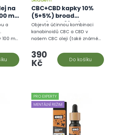
ej na
CBC+CBD kapky 10%
200 mg
(5+5%) broad
spectrum, 10 ml -
ou a
Objevte účinnou kombinaci
Mentální režim
.
kanabinoidů CBC a CBD v
 100 ml,
našem CBC oleji (také známém
extrakty
jako CBC kapky)! Tento
390
, aloe
jedinečný konopný doplněk
uchou,...
íku
stravy si získává stále větší
Do košíku
Kč
popularitu díky...
PRO EXPERTY
MENTÁLNÍ REŽIM