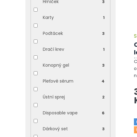
Hrníček
3
Karty
1
Podtácek
3
S
Dračí krev
1
l
C
Konopný gel
3
o
n
Pleťové sérum
4
z
t
d
Ústní sprej
2
z
Disposable vape
6
Dárkový set
3