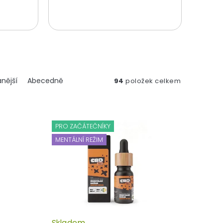
nější
Abecedně
94
položek celkem
PRO ZAČÁTEČNÍKY
MENTÁLNÍ REŽIM
Skladem