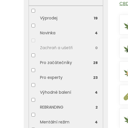
CBD
p
a
n
Výprodej
19
e
l
Novinka
4
Zachraň a ušetři
0
Pro začátečníky
28
Pro experty
23
Výhodné balení
4
REBRANDING
2
Mentální režim
4