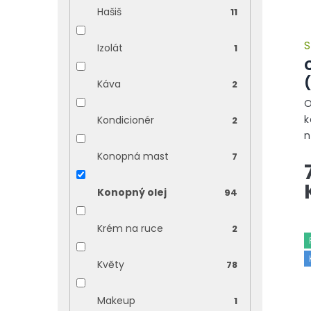
Hašiš
11
S
Izolát
1
Káva
2
O
k
Kondicionér
2
n
j
Konopná mast
7
j
s
Konopný olej
94
p
Krém na ruce
2
Květy
78
Makeup
1