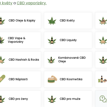
 květy
a
CBD vaporizéry.
CBD Oleje & Kapky
CBD Květy
CBD Vape &
CBD Liquidy
Vaporizéry
Kombinované CBD
CBD Hashish & Rocks
Oleje
CBD Náplasti
CBD Kosmetika
CBD pro ženy
CBD pro muže