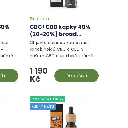
Skladem
30%
CBC+CBD kapky 40%
(20+20%) broad
-
spectrum, 10 ml -
naci
Objevte účinnou kombinaci
Mentální režim
 v
kanabinoidů CBC a CBD v
é známém
našem CBC oleji (také známém
jako CBC kapky)! Tento
1 190
lněk
jedinečný konopný doplněk
ětší
íku
stravy si získává stále větší
Do košíku
Kč
popularitu díky...
PRO ZAČÁTEČNÍKY
KLIDNÝ REŽIM