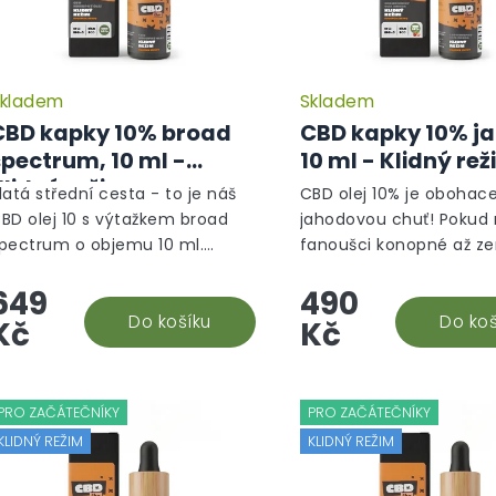
kladem
Skladem
CBD kapky 10% broad
CBD kapky 10% j
spectrum, 10 ml -
10 ml - Klidný re
Klidný režim
latá střední cesta - to je náš
CBD olej 10% je obohac
BD olej 10 s výtažkem broad
jahodovou chuť! Pokud 
pectrum o objemu 10 ml.
fanoušci konopné až z
ejuniverzálnější CBD doplněk
chutě CBD olejů, tak te
649
490
travy, který vám efektivně
organicky ochucený do
omůže. Snadná aplikace a...
Do košíku
stravy vám nejen zachu
Do koš
Kč
Kč
i...
PRO ZAČÁTEČNÍKY
PRO ZAČÁTEČNÍKY
KLIDNÝ REŽIM
KLIDNÝ REŽIM