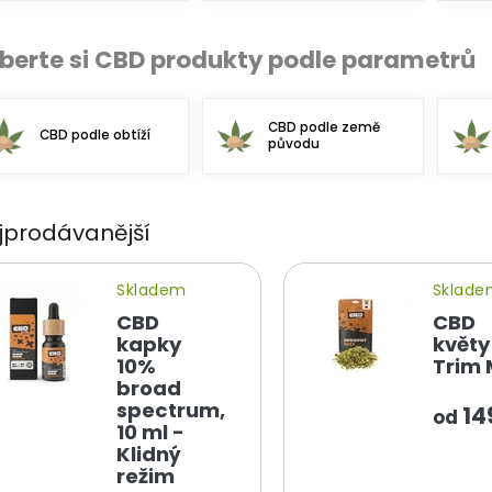
berte si CBD produkty podle parametrů
CBD podle země
CBD podle obtíží
původu
jprodávanější
Skladem
Sklad
CBD
CBD
kapky
květy
10%
Trim 
broad
spectrum,
14
od
10 ml -
Klidný
režim