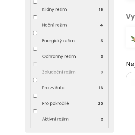
Klidný režim
16
Vy
Noční režim
4
Energický režim
5
Ochranný režim
3
Ne
Žaludeční režim
0
Pro zvířata
16
Pro pokročilé
20
Aktivní režim
2