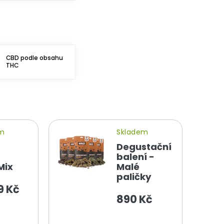
CBD podle obsahu
THC
em
Skladem
Degustační
balení -
Mix
Malé
paličky
9 Kč
890 Kč