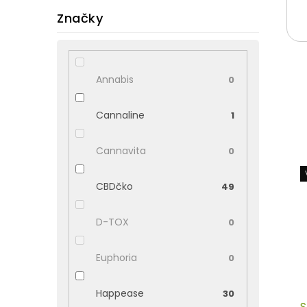
Značky
Annabis
0
Cannaline
1
Cannavita
0
V
ý
CBDčko
p
49
i
s
D-TOX
0
p
r
Euphoria
0
o
d
u
Happease
30
S