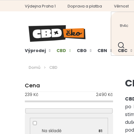
Přejít
Výdejna Praha 1
Doprava a platba
Věrnostní
na
obsah
HLEDAT
Výprodej
CBD
CBG
CBN
CBC
Domů
CBD
P
C
Cena
o
s
239
Kč
2490
Kč
t
CB
r
po 
a
sti
n
duš
n
pod
Na skladě
81
í