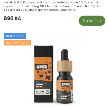
Nejsilnější CBD olej v naší nabídce! Výtažek o síle 30 %, v jedné
5,
kapce najdete až 12 mg CBD. Na základě recenzí našich stálých
z
odběratelů 30% CBD oleje, vyhodnocujeme tento...
5
890 Kč
hv
Do košíku
KLIDNÝ REŽIM
PRO POKROČILÉ