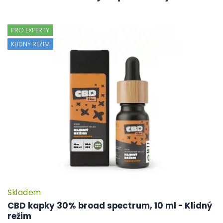
PRO EXPERTY
KLIDNÝ REŽIM
Skladem
P
h
CBD kapky 30% broad spectrum, 10 ml - Klidný
pr
režim
je