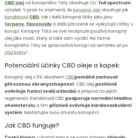
CBD olej
od Konopného Táty obsahuje tzv.
full spectrum
výtažek. V praxi to znamená, že
konopný olej
obsahuje jak
kanabinoid
CBD
, tak i další konopné látky jako jsou
terpeny
,
flavonoidy
a další přirozeně se vyskytující látky v
konopí. Konopný Táta ve své receptuře používá konopný
olej jako nosič, který si také sám vyrábí. Na farmě
Konopného Táty se zpracovává konopí od semínka až po
cbd květy
!
Potenciální účinky CBD oleje a kapek:
Konopný olej s 5% obsahem
CBD
pomáhá zachovat
přirozenou obranyschopnost
. CBD olej
pozitivně
ovlivňuje funkci svalů a kloubů
a přispívá na jejich
regeneraci. Kanabinoid CBD
podporuje normální hladinu
cholesterolu
a tím
příznivě ovlivňuje kardiovaskulární
systém
. Nastartujte svou imunitu konopím!
Jak CBD funguje?
Český biolog
, Lubomír Hanuš se svým týmem
objevil
v