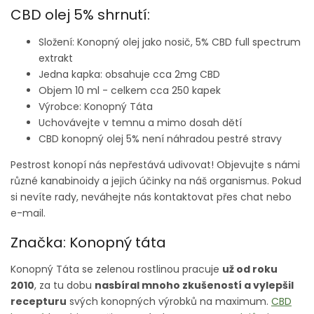
CBD olej 5% shrnutí:
Složení: Konopný olej jako nosič, 5% CBD full spectrum
extrakt
Jedna kapka: obsahuje cca 2mg CBD
Objem 10 ml - celkem cca 250 kapek
Výrobce: Konopný Táta
Uchovávejte v temnu a mimo dosah dětí
CBD konopný olej 5% není náhradou pestré stravy
Pestrost konopí nás nepřestává udivovat! Objevujte s námi
různé kanabinoidy a jejich účinky na náš organismus. Pokud
si nevíte rady, neváhejte nás kontaktovat přes chat nebo
e-mail.
Značka: Konopný táta
Konopný Táta se zelenou rostlinou pracuje
už od roku
2010
, za tu dobu
nasbíral mnoho zkušeností a vylepšil
recepturu
svých konopných výrobků na maximum.
CBD