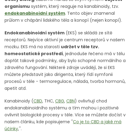
organismu
systém, který reaguje na kanabinoidy, tzv.
endokanabinoidní systém
. Tento objev znamenal
průlom v chápání lidského těla a konopí (nejen konopí).
Endokanabinoidní systém
(EKS) se skládá ze sítě
receptorů. Nejvíce aktivní je centrum receptorů v našem
mozku. EKS má na starosti
udržet v těle tzv.
homeostatické prostředí
, jednoduše řečeno má v tělu
dopřát takové podmínky, aby bylo schopné normálního a
zdravého fungování. Některé zdroje uvádějí, že si EKS
můžete představit jako dirigenta, který řídí symfonii
procesů v těle - termoregulace, nálada, tvorba hormonů,
apetit atd.
Kanabinoidy (
CBD
, THC,
CBG
,
CBN
) ovlivňují chod
endokanabinoidního systému a tím mohou i pozitivně
ovlivnit biologické procesy v těle. Více se můžete dočíst v
našem článku, kde popisujeme ''
Co je to CBD a jaké má
účinky
,''.