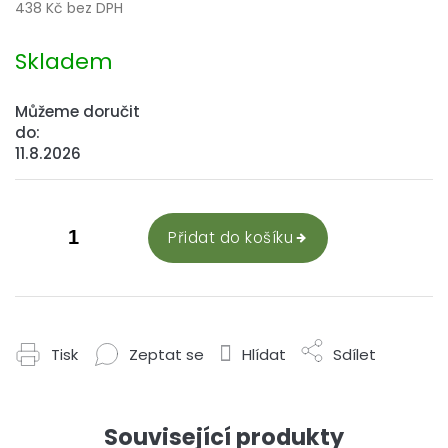
438 Kč bez DPH
Měrná
cena:
Skladem
Můžeme doručit
do:
11.8.2026
Přidat do košíku
Tisk
Zeptat se
Hlídat
Sdílet
Související produkty