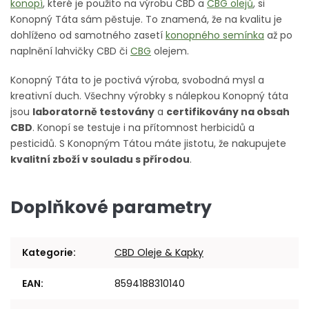
konopí
, které je použito na výrobu CBD a
CBG olejů
, si
Konopný Táta sám pěstuje. To znamená, že na kvalitu je
dohlíženo od samotného zasetí
konopného semínka
až po
naplnění lahvičky CBD či
CBG
olejem.
Konopný Táta to je poctivá výroba, svobodná mysl a
kreativní duch. Všechny výrobky s nálepkou Konopný táta
jsou
laboratorně testovány
a
certifikovány na obsah
CBD
. Konopí se testuje i na přítomnost herbicidů a
pesticidů. S Konopným Tátou máte jistotu, že nakupujete
kvalitní zboží v souladu s přírodou
.
Doplňkové parametry
Kategorie
:
CBD Oleje & Kapky
EAN
:
8594188310140