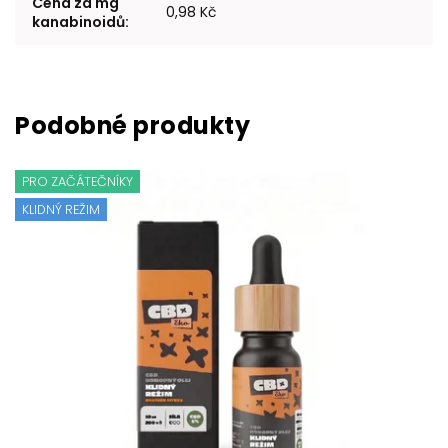
Cena za mg
0,98 Kč
kanabinoidů
:
PRO ZAČÁTEČNÍKY
KLIDNÝ REŽIM