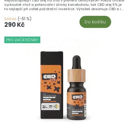
Nejdostupnější CBD olej na trhu v poměru cena/výkon! Pokud chcete
vyzkoušet chuť a potenciální účinky kanabidiolu, tak CBD olej 5% je
to nejlepší při volbě počáteční investice. Výtažek obsahuje CBD a i
ostatní kanabinoidy, flavonoidy a terpeny.
(-51 %)
590 Kč
Do košíku
290 Kč
PRO ZAČÁTEČNÍKY