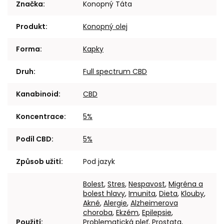
Značka
:
Konopný Táta
Produkt
:
Konopný olej
Forma
:
Kapky
Druh
:
Full spectrum CBD
Kanabinoid
:
CBD
Koncentrace
:
5%
Podíl CBD
:
5%
Způsob užití
:
Pod jazyk
Bolest
,
Stres
,
Nespavost
,
Migréna a
bolest hlavy
,
Imunita
,
Dieta
,
Klouby
,
Akné
,
Alergie
,
Alzheimerova
choroba
,
Ekzém
,
Epilepsie
,
Použití
:
Problematická pleť
,
Prostata
,