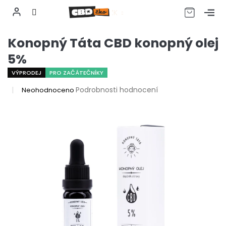
CZK
Přejít
Konopný Táta CBD konopný olej
na
obsah
5%
VÝPRODEJ
PRO ZAČÁTEČNÍKY
Průměrné
Podrobnosti hodnocení
Neohodnoceno
hodnocení
produktu
je
0,0
z
5
hvězdiček.