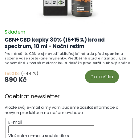
Skladem
CBN+CBD kapky 30% (15+15%) broad
spectrum, 10 ml - Noční režim
Pro náročné. CBN olej navodí uklidňující náladu před spaním a
zažene vaše roztěkané myšlenky. Předběžné studie naznačují, že
napomáhá k tvorbě melatoninu a dokáže prodloužit hluboký spánek
až o dvojnásobek.
(-44 %)
1 590 Kč
Do košíku
890 Kč
Z
Odebírat newsletter
á
p
Vložte svůj e-mail a my vám budeme zasílat informace o
a
nových produktech na našem e-shopu.
t
E-mail
í
Vložením e-mailu souhlasíte s