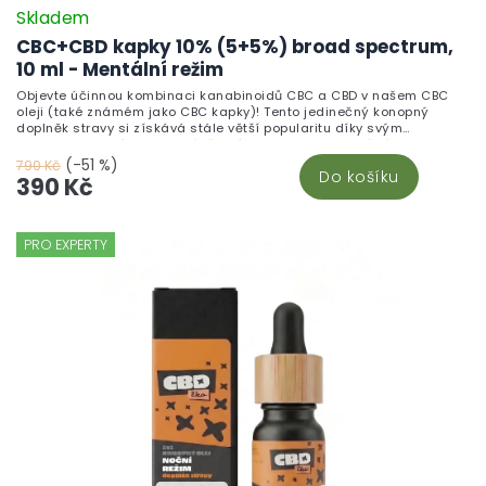
Skladem
CBC+CBD kapky 10% (5+5%) broad spectrum,
10 ml - Mentální režim
Objevte účinnou kombinaci kanabinoidů CBC a CBD v našem CBC
oleji (také známém jako CBC kapky)! Tento jedinečný konopný
doplněk stravy si získává stále větší popularitu díky svým
neuroprotektivním a protizánětlivým vlastnostem. Každá kapka
obsahuje 2 mg CBC a 2 mg CBD. Jaké jsou výhody této synergické
(-51 %)
790 Kč
Do košíku
kombinace CBC a CBD oleje?
390 Kč
PRO EXPERTY