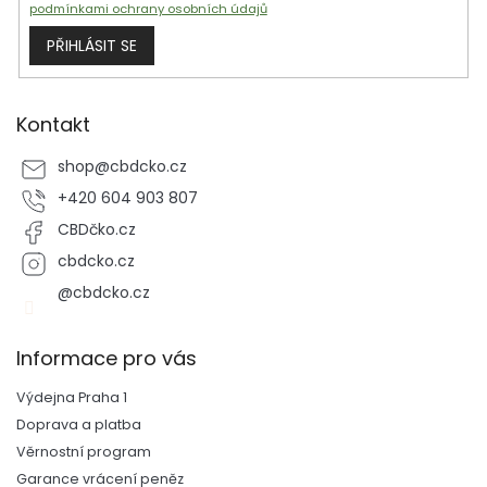
podmínkami ochrany osobních údajů
PŘIHLÁSIT SE
Kontakt
shop
@
cbdcko.cz
+420 604 903 807
CBDčko.cz
cbdcko.cz
@cbdcko.cz
Informace pro vás
Výdejna Praha 1
Doprava a platba
Věrnostní program
Garance vrácení peněz