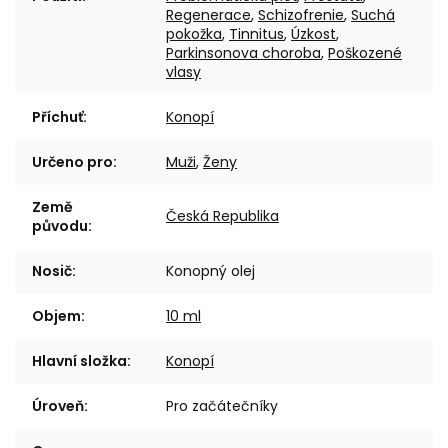
Regenerace
,
Schizofrenie
,
Suchá
pokožka
,
Tinnitus
,
Úzkost
,
Parkinsonova choroba
,
Poškozené
vlasy
Příchuť
:
Konopí
Určeno pro
:
Muži
,
Ženy
Země
Česká Republika
původu
:
Nosič
:
Konopný olej
Objem
:
10 ml
Hlavní složka
:
Konopí
Úroveň
:
Pro začátečníky