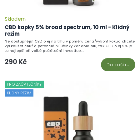
Skladem
CBD kapky 5% broad spectrum, 10 ml - Klidný
režim
Nejdostupnější CBD olej na trhu v poměru cena/výkon! Pokud chcete
vyzkoušet chuť a potenciální účinky kanabidiolu, tak CBD olej 5% je
to nejlepší při volbě počáteční investice....
290 Kč
Do košíku
PRO ZAČÁTEČNÍKY
KLIDNÝ REŽIM