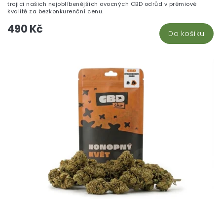
trojici našich nejoblíbenějších ovocných CBD odrůd v prémiové
kvalitě za bezkonkurenční cenu.
490 Kč
Do košíku