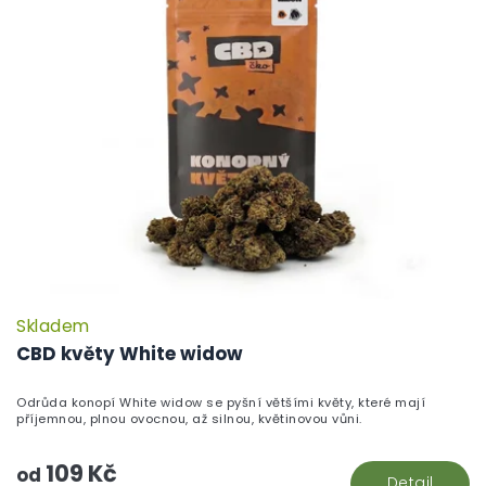
Skladem
P
h
CBD květy White widow
pr
je
Odrůda konopí White widow se pyšní většími květy, které mají
5,
příjemnou, plnou ovocnou, až silnou, květinovou vůni.
z
5
109 Kč
hv
od
Detail