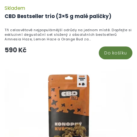
Skladem
P
h
CBD Bestseller trio (3×5 g malé paličky)
pr
je
Tři celosvětově nejpopulárnější odrůdy na jednom místě. Dopřejte si
5,
exkluzivní degustační set složený z absolutních bestsellerů
z
Amnesia Haze, Lemon Haze a Orange Bud za...
5
590 Kč
hv
Do košíku