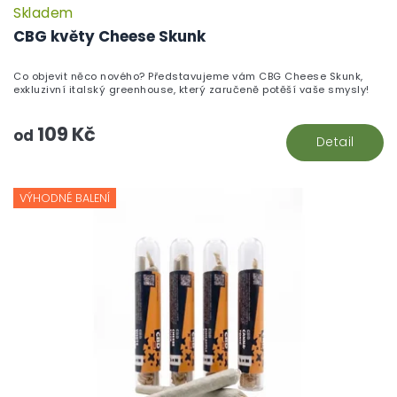
Skladem
CBG květy Cheese Skunk
Co objevit něco nového? Představujeme vám CBG Cheese Skunk,
exkluzivní italský greenhouse, který zaručeně potěší vaše smysly!
109 Kč
od
Detail
VÝHODNÉ BALENÍ