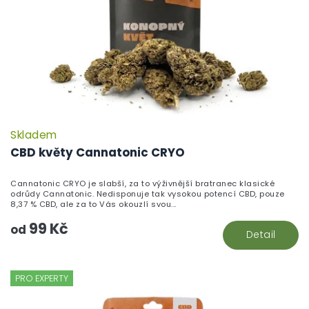
Skladem
CBD květy Cannatonic CRYO
Cannatonic CRYO je slabší, za to výživnější bratranec klasické
odrůdy Cannatonic. Nedisponuje tak vysokou potencí CBD, pouze
8,37 % CBD, ale za to Vás okouzlí svou...
99 Kč
od
Detail
PRO EXPERTY