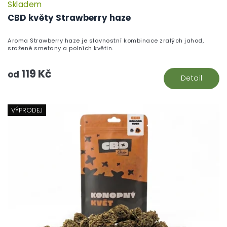
Skladem
CBD květy Strawberry haze
Aroma Strawberry haze je slavnostní kombinace zralých jahod,
sražené smetany a polních květin.
119 Kč
od
Detail
VÝPRODEJ