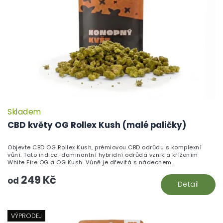
Skladem
P
h
CBD květy OG Rollex Kush (malé paličky)
pr
je
Objevte CBD OG Rollex Kush, prémiovou CBD odrůdu s komplexní
5,
vůní. Tato indica-dominantní hybridní odrůda vznikla křížením
z
White Fire OG a OG Kush. Vůně je dřevitá s nádechem...
5
249 Kč
hv
od
Detail
VÝPRODEJ