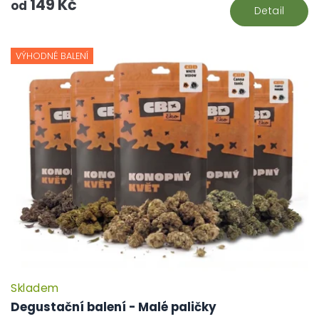
149 Kč
hv
od
Detail
VÝHODNÉ BALENÍ
Skladem
P
h
Degustační balení - Malé paličky
pr