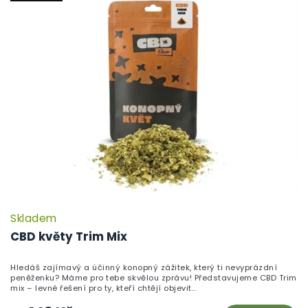
Skladem
P
h
CBD květy Trim Mix
pr
je
Hledáš zajímavý a účinný konopný zážitek, který ti nevyprázdní
5,
peněženku? Máme pro tebe skvělou zprávu! Představujeme CBD Trim
z
mix – levné řešení pro ty, kteří chtějí objevit...
5