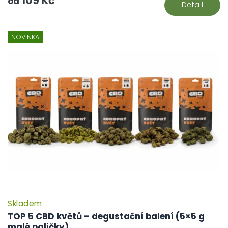
109 Kč
od
Detail
NOVINKA
Skladem
TOP 5 CBD květů – degustační balení (5×5 g
malé paličky)