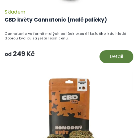
Skladem
P
h
CBD květy Cannatonic (malé paličky)
pr
je
Cannatonic ve formě malých paliček okouzlí každého, kdo hledá
5,
dobrou kvalitu za ještě lepší cenu.
z
5
249 Kč
hv
od
Detail