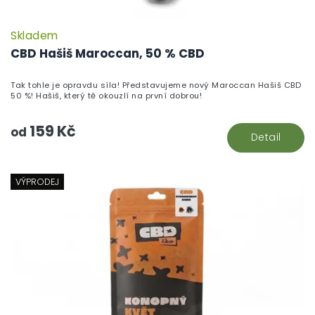
Skladem
P
h
CBD Hašiš Maroccan, 50 % CBD
pr
je
Tak tohle je opravdu síla! Představujeme nový Maroccan Hašiš CBD
5,
50 %! Hašiš, který tě okouzlí na první dobrou!
z
5
159 Kč
hv
od
Detail
VÝPRODEJ