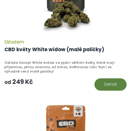
k
t
ů
Skladem
P
h
CBD květy White widow (malé paličky)
pr
je
Odrůda konopí White widow se pyšní většími květy, které mají
5,
příjemnou, plnou ovocnou, až silnou, květinovou vůni. Nyní ve
z
výhodné verzi malé paličky!
5
249 Kč
hv
od
Detail