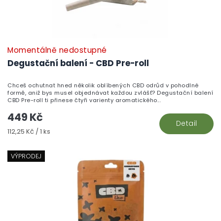
Momentálně nedostupné
P
h
Degustační balení - CBD Pre-roll
pr
je
Chceš ochutnat hned několik oblíbených CBD odrůd v pohodlné
3,
formě, aniž bys musel objednávat každou zvlášť? Degustační balení
z
CBD Pre-roll ti přinese čtyři varienty aromatického...
5
449 Kč
hv
Detail
Měrná
112,25 Kč / 1 ks
cena:
VÝPRODEJ