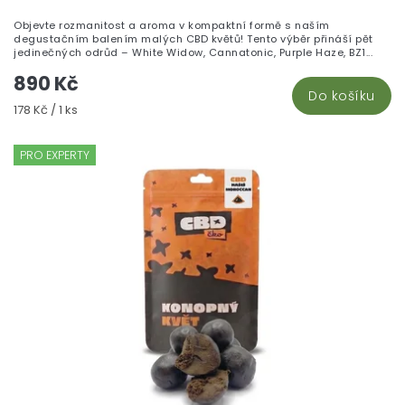
je
Objevte rozmanitost a aroma v kompaktní formě s naším
5,
degustačním balením malých CBD květů! Tento výběr přináší pět
z
jedinečných odrůd – White Widow, Cannatonic, Purple Haze, BZ1...
5
890 Kč
hv
Do košíku
Měrná
178 Kč / 1 ks
cena:
PRO EXPERTY