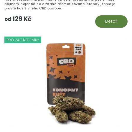
5,
pojmem, nejedná se o žádné aromatizované "srandy", tohle je
z
prostě hašiš v jeho CBD podobě.
5
129 Kč
hv
od
Detail
PRO ZAČÁTEČNÍKY