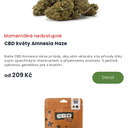
Momentálně nedostupné
P
h
CBD květy Amnesia Haze
pr
je
Naše CBD Amnesia Haze je tady, aby vám ukázala sílu přírody díky
5,
svým specifickým vlastnostem a příjemnému aromatu. S pečlivě
z
vybranou genetikou jde o kvalitní...
5
209 Kč
hv
od
Detail