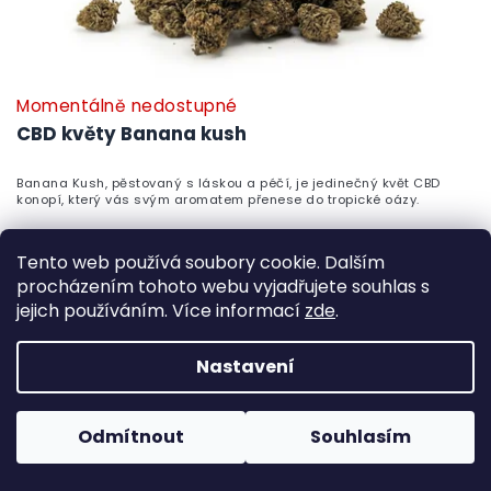
Momentálně nedostupné
P
h
CBD květy Banana kush
pr
je
Banana Kush, pěstovaný s láskou a péčí, je jedinečný květ CBD
5,
konopí, který vás svým aromatem přenese do tropické oázy.
z
5
99 Kč
hv
od
Tento web používá soubory cookie. Dalším
Detail
procházením tohoto webu vyjadřujete souhlas s
jejich používáním. Více informací
zde
.
PRO EXPERTY
Nastavení
Odmítnout
Souhlasím