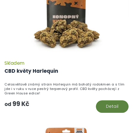
Skladem
P
h
CBD květy Harlequin
pr
je
Celosvětově známý strain Harlequin má bohatý rodokmen a s tím
5,
jde i v ruku v ruce pestrý terpenový profil. CBD květy pocházejí z
z
Green House edice!
5
99 Kč
hv
od
Detail