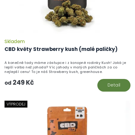
Skladem
CBD květy Strawberry kush (malé paličky)
A konečně tady máme zástupce i z konopné rodinky Kush! Jaká je
lepší volba než jahoda? Víc jahody v malých paličkách za co
nejlepší cenu! To je náš Strawberry kush, greenhouse.
249 Kč
od
Detail
VÝPRODEJ