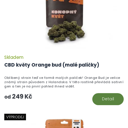
Skladem
CBD květy Orange bud (malé paličky)
Oblíbený strain teď ve formě malých paliček! Orange Bud je velice
známý strain původem z Holandska. V této rostlině převládá sativní
gen a ten je na první pohled ihned vidět.
249 Kč
od
Detail
VÝPRODEJ