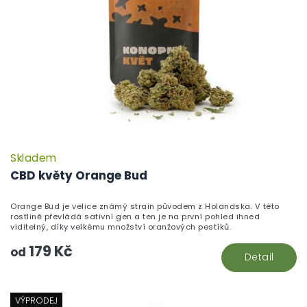
Skladem
P
h
CBD květy Orange Bud
pr
je
Orange Bud je velice známý strain původem z Holandska. V této
5,
rostlině převládá sativní gen a ten je na první pohled ihned
z
viditelný, díky velkému množství oranžových pestíků.
5
179 Kč
hv
od
Detail
VÝPRODEJ