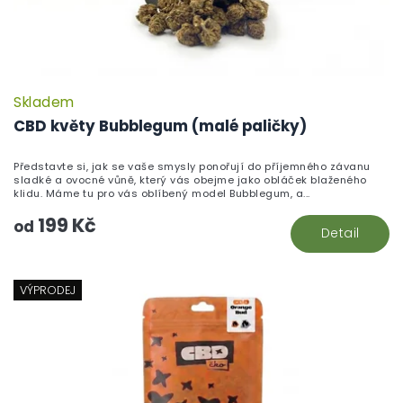
Skladem
CBD květy Bubblegum (malé paličky)
Představte si, jak se vaše smysly ponořují do příjemného závanu
sladké a ovocné vůně, který vás obejme jako obláček blaženého
klidu. Máme tu pro vás oblíbený model Bubblegum, a...
199 Kč
od
Detail
VÝPRODEJ