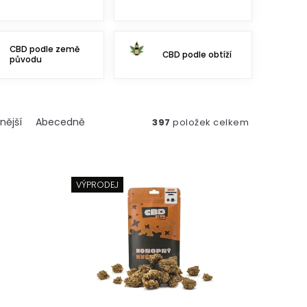
CBD podle země
CBD podle obtíží
původu
nější
Abecedně
397
položek celkem
VÝPRODEJ