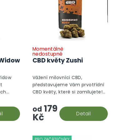
Momentálně
nedostupné
 Widow
CBD květy Zushi
Widow
Vážení milovníci CBD,
ět
představujeme Vám prvotřídní
ých
CBD květy, které si zamilujete!
CBD Zushi, květy, jejichž aroma
179
je směsí sladkosti borůvek a
od
il
citrusů s nádechem...
Detail
Kč
PRO ZAČÁTEČNÍKY