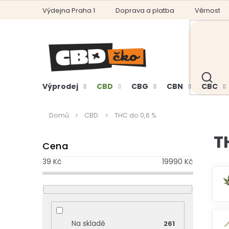
Přejít
Výdejna Praha 1
Doprava a platba
Věrnostní
na
obsah
HLEDAT
Výprodej
CBD
CBG
CBN
CBC
Domů
CBD
THC do 0,6 %
P
T
Cena
o
s
39
Kč
19990
Kč
t
r
a
n
n
Na skladě
261
í