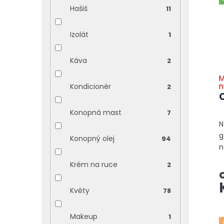
Hašiš
11
Izolát
1
Káva
2
M
n
Kondicionér
2
Konopná mast
7
N
g
Konopný olej
94
n
N
Krém na ruce
2
C
i
Květy
78
o
Makeup
1