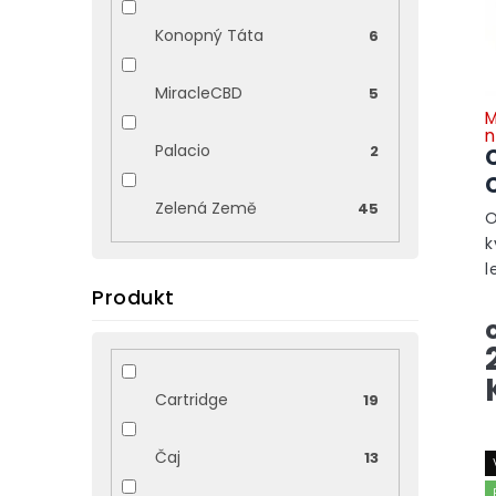
Konopný Táta
6
MiracleCBD
5
M
n
Palacio
2
Zelená Země
45
O
k
l
Produkt
o
v
c
o
Cartridge
19
Čaj
13