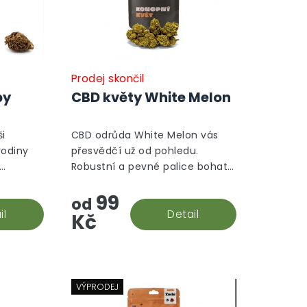
Prodej skončil
py
CBD květy White Melon
i
CBD odrůda White Melon vás
rodiny
přesvědčí už od pohledu.
Robustní a pevné palice bohaté
e
na terpeny představují hlavní
99
čnou a
důvody, proč tenhle model
od
uzlí vaše
il
hodit do košíku.
Detail
Kč
VÝPRODEJ