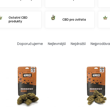
Ostatní CBD
CBD pro zvířata
produkty
Ř
Doporučujeme
Nejlevnější
Nejdražší
Nejprodáva
a
z
e
n
í
p
r
o
d
u
k
t