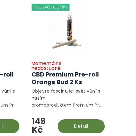
PRO ZAČÁTEČNÍKY
Momentálně
Průměrné
nedostupné
hodnocení
-roll
CBD Premium Pre-roll
produktu
Orange Bud 2 Ks
je
5,0
 vůní s
Objevte fascinující svět vůní s
z
naším
5
ium Pre-
aromaproduktem Premium Pre-
hvězdiček.
nikátní
roll Orange Bud. Tento unikátní
149
ysoce
produkt je vytvořen z vysoce
drůdy
il
kvalitních CBD květů odrůdy
Detail
Kč
Orange Bud, známé...