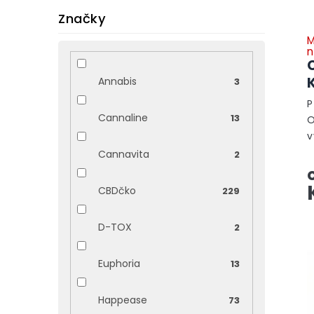
Značky
M
n
Annabis
3
P
Cannaline
13
O
v
T
Cannavita
2
k
a
CBDčko
229
D-TOX
2
Euphoria
13
Happease
73