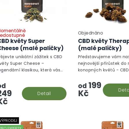
omentálně
Objednáno
edostupné
CBD květy Super
CBD květy Thera
Cheese (malé paličky)
(malé paličky)
bjevte unikátní zážitek s CBD
Představujeme vám naš
věty Super Cheese –
nejnovější přírůstek do 
egendární klasikou, která vás
konopných květů - CBD
kouzlí svou intenzivní sýrovou
Therapy. Tato odrůda j
199
ůní a nezaměnitelným
výjimečná svou jedine
od
od
huťovým profilem. Tato
pikantní vůní, která oko
Deta
249
Kč
Detail
drůda,...
smysly.
Kč
VÝPRODEJ
PRO EXPERTY