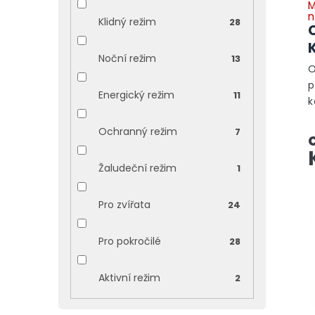
M
k
n
Klidný režim
28
t
ů
Noční režim
13
O
p
Energický režim
11
k
d
Ochranný režim
7
v
O
n
Žaludeční režim
1
Pro zvířata
24
Pro pokročilé
28
Aktivní režim
2