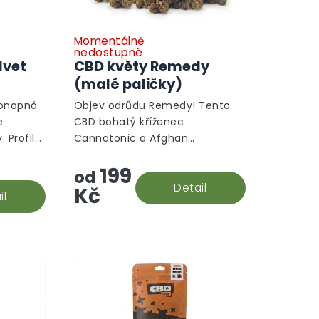
Momentálně
nedostupné
lvet
CBD květy Remedy
(malé paličky)
konopná
Objev odrůdu Remedy! Tento
e
CBD bohatý kříženec
. Profil
Cannatonic a Afghan
ylen,
Skunk s citronovo-borovicovou
199
y svým
vůní a sladkými, květinovými
od
je...
tóny je ideální pro každodenní
Detail
Kč
il
pohodu....