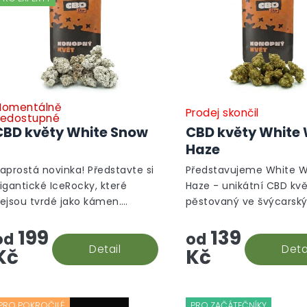
omentálně
Prodej skončil
edostupné
CBD květy White Snow
CBD květy White
Haze
aprostá novinka! Představte si
Představujeme White 
igantické IceRocky, které
Haze - unikátní CBD kv
ejsou tvrdé jako kámen.
pěstovaný ve švýcarsk
aopak mají konzistenci jako
indoor podmínkách.
199
139
BD květy, jsou posypané CBD
od
od
zolátem, a proto mají až 80%
Detail
Deta
Kč
Kč
bsah...
PRO POKROČILÉ
PRO ZAČÁTEČNÍKY