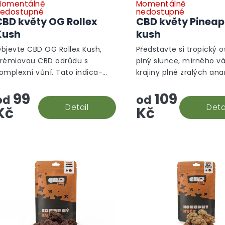
ů
omentálně
Momentálně
edostupné
nedostupné
CBD květy OG Rollex
CBD květy Pineap
Kush
kush
bjevte CBD OG Rollex Kush,
Představte si tropický o
rémiovou CBD odrůdu s
plný slunce, mírného v
omplexní vůní. Tato indica-
krajiny plné zralých an
ominantní hybridní odrůda
Takovou atmosféru vá
99
109
znikla křížením White Fire OG a
nabízíme s naším CBD
od
od
G Kush. Vůně je dřevitá s
Detail
konopným květem Pine
Deta
Kč
Kč
ádechem...
Kush.