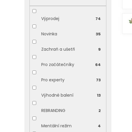
p
a
n
Výprodej
74
e
l
Novinka
35
Zachraň a ušetři
9
Pro začátečníky
64
V
ý
Pro experty
73
p
i
Výhodné balení
13
s
p
REBRANDING
2
r
o
d
Mentální režim
4
u