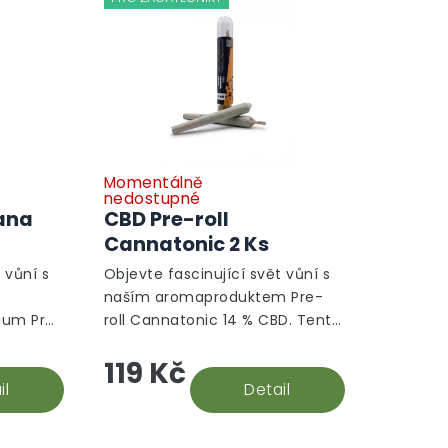
Momentálně
nedostupné
ana
CBD Pre-roll
Cannatonic 2 Ks
 vůní s
Objevte fascinující svět vůní s
naším aromaproduktem Pre-
ium Pre-
roll Cannatonic 14 % CBD. Tento
 unikátní
unikátní produkt je vytvořen z
119 Kč
ysoce
vysoce kvalitních CBD květů
drůdy
il
odrůdy Cannatonic, známé
Detail
svou...