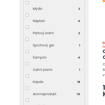
Mýdlo
2
Náplast
4
Pleťový krém
2
M
Sprchový gel
1
n
Šampón
4
C
š
Zubní pasta
1
v
p
Kapsle
18
o
t
Aromaprodukt
10
t