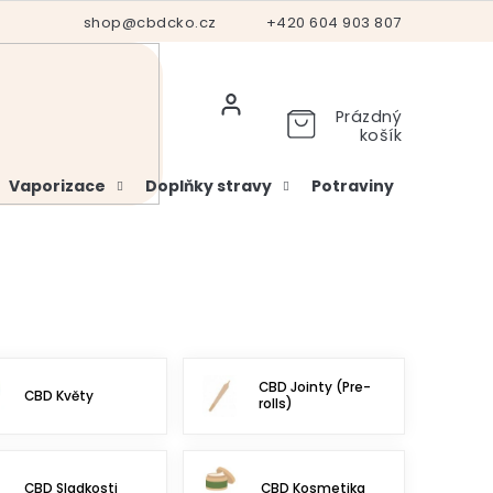
Hodnocení obchodu
shop@cbdcko.cz
Vrácení a reklamace
+420 604 903 807
Ověření věku
Prázdný
košík
Vaporizace
Doplňky stravy
Potraviny
Kosme
CBD Jointy (Pre-
CBD Květy
rolls)
CBD Sladkosti
CBD Kosmetika