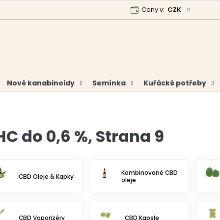
Ceny v:
CZK
 program
Garance vrácení peněz
Analýzy a certifikáty
Nové kanabinoidy
Semínka
Kuřácké potřeby
HC do 0,6 %
, Strana 9
Kombinované CBD
CBD Oleje & Kapky
oleje
CBD Vaporizéry
CBD Kapsle