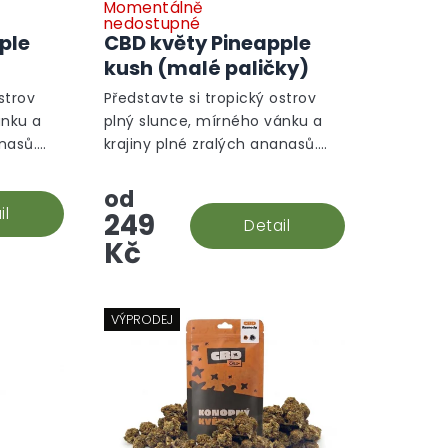
Momentálně
Průměrné
nedostupné
hodnocení
ple
CBD květy Pineapple
produktu
kush (malé paličky)
je
5,0
strov
Představte si tropický ostrov
z
ánku a
plný slunce, mírného vánku a
5
anasů.
krajiny plné zralých ananasů.
hvězdiček.
m
Takovou atmosféru vám
nabízíme s naším CBD
od
apple
il
konopným květem Pineapple
249
Detail
Kush.
Kč
VÝPRODEJ