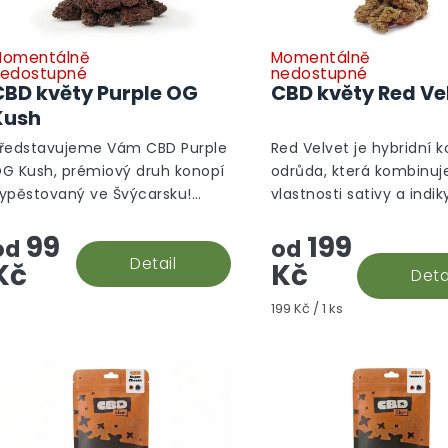
omentálně
Momentálně
edostupné
nedostupné
CBD květy Purple OG
CBD květy Red Ve
Kush
ředstavujeme Vám CBD Purple
Red Velvet je hybridní 
G Kush, prémiový druh konopí
odrůda, která kombinuj
ypěstovaný ve Švýcarsku!
vlastnosti sativy a indiky
ento pozoruhodný květ nabízí
terpenů zahrnuje karyof
99
199
ombinaci přitažlivého vzhledu
myrcen a limonen. Dík
od
od
 omamné vůně, které jistě...
Detail
vyváženým vlastnostem 
Kč
Kč
Deta
Měrná
199 Kč / 1 ks
cena: