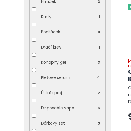
Hrníček
3
Karty
1
Podtácek
3
Dračí krev
1
M
Konopný gel
3
n
Pleťové sérum
4
O
Ústní sprej
2
n
r
u
Disposable vape
6
v
o
Dárkový set
3
s