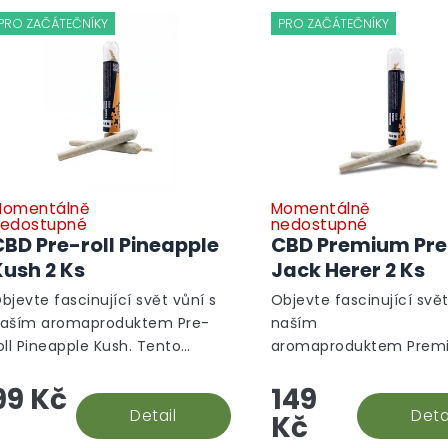
PRO ZAČÁTEČNÍKY
PRO ZAČÁTEČNÍKY
omentálně
Momentálně
edostupné
nedostupné
CBD Pre-roll Pineapple
CBD Premium Pre
Kush 2 Ks
Jack Herer 2 Ks
bjevte fascinující svět vůní s
Objevte fascinující svět
aším aromaproduktem Pre-
naším
oll Pineapple Kush. Tento
aromaproduktem Prem
nikátní produkt je vytvořen z
roll Jack Herer. Tento u
99 Kč
149
ysoce kvalitních CBD květů
produkt je vytvořen z v
drůdy Pineapple Kush, známé
Detail
kvalitních CBD květů o
Deta
Kč
vou...
Jack Herer, známé...