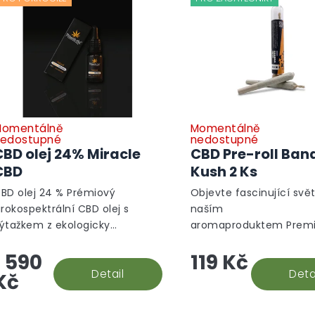
omentálně
Momentálně
edostupné
nedostupné
CBD olej 24% Miracle
CBD Pre-roll Ban
CBD
Kush 2 Ks
BD olej 24 % Prémiový
Objevte fascinující svět
irokospektrální CBD olej s
naším
ýtažkem z ekologicky
aromaproduktem Prem
ěstovaného konopí, který
roll Banana Kush. Tento
1 590
119 Kč
bsahuje kromě kanabidiolu
produkt je vytvořen z v
aké další kanabinoidy a
Detail
kvalitních CBD květů o
Deta
Kč
erpeny, jenž jsou velmi...
Banana Kush,...